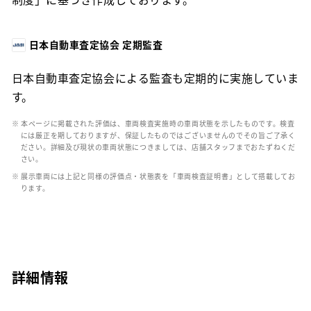
日本自動車査定協会 定期監査
日本自動車査定協会による監査も定期的に実施していま
す。
※ 本ページに掲載された評価は、車両検査実施時の車両状態を示したものです。検査
には厳正を期しておりますが、保証したものではございませんのでその旨ご了承く
ださい。詳細及び現状の車両状態につきましては、店舗スタッフまでおたずねくだ
さい。
※ 展示車両には上記と同様の評価点・状態表を「車両検査証明書」として搭載してお
ります。
詳細情報