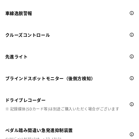
車線逸脱警報
クルーズコントロール
先進ライト
ブラインドスポットモニター（後側方検知）
ドライブレコーダー
※ 記録媒体(SDカード等)は別途ご購入いただく場合がございます
ペダル踏み間違い急発進抑制装置
ｲﾝﾃﾘｼﾞｪﾝﾄｸﾘｱﾗﾝｽｿﾅｰ・ｽﾏｰﾄｱｼｽﾄ