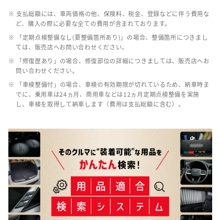
※ 支払総額には、車両価格の他、保険料、税金、登録などに伴う費用な
ど、購入の際に必要な全ての費用が含まれております。
※ 「定期点検整備なし(要整備箇所あり)」の場合、整備箇所につきまし
ては、販売店へお問い合わせください。
※ 「修復歴あり」の場合、修復部位の詳細につきましては、販売店へお
問い合わせください。
※ 「車検整備付」の場合、車検の有効期限が切れているため、納車時ま
でに、乗用車は24ヵ月、商用車などは12ヵ月定期点検整備を実施
し、車検を取得して納車します（費用は支払総額に含む）。