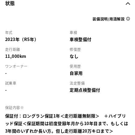
状態
装備説明/用語解説
年式
車検
2023年（R5年）
車検整備付
走行距離
修復歴
11,000km
なし
ワンオーナー
使用歴
-
自家用
試乗車
法定整備
-
定期点検整備付
保証内容※
保証付：ロングラン保証1年＜走行距離無制限＞ ＋ハイブリ
ッド保証＜保証期間は初度登録年月から10年目まで、もしくは
3年間のいずれか長い方。但し走行距離20万キロまで＞