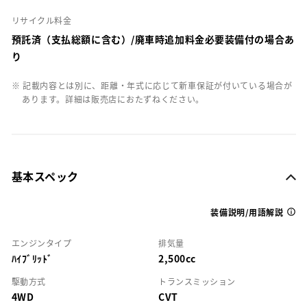
リサイクル料金
預託済（支払総額に含む）/廃車時追加料金必要装備付の場合あ
り
※ 記載内容とは別に、距離・年式に応じて新車保証が付いている場合が
あります。詳細は販売店におたずねください。
基本スペック
装備説明/用語解説
エンジンタイプ
排気量
ﾊｲﾌﾞﾘｯﾄﾞ
2,500cc
駆動方式
トランスミッション
4WD
CVT