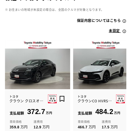
※ お住まいの地域が未設定の場合は、全国のクルマが対象となります。
保証内容についてはこちら
未設定
トヨタ
トヨタ
クラウン クロスオーバー Gアドバ
クラウンCO HVRSアドバンスド
372.7
484.2
支払総額
万円
支払総額
万円
車両価格
諸費用
車両価格
諸費用
万円
万円
万円
万円
359.8
12.9
466.7
17.5