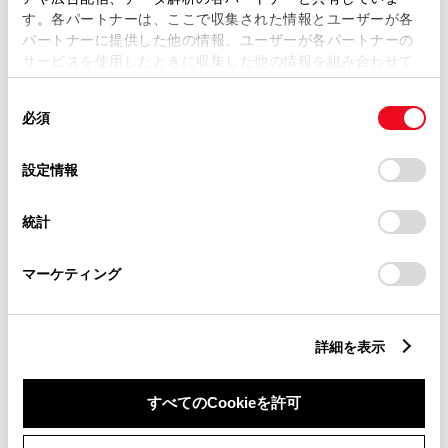
す。各パートナーは、ここで収集された情報とユーザーが各
パワステ
パートナーに提供した他の情報、ユーザーが各パートナーの
サービスを使用したときに収集した他の情報を組み合わせて
使用することがあります。当ウェブサイトの使用を続行する
同
とCookie(クッキー)に同意したこととなります。
パワーウィンドウ
必須
意
の
「すべてのCookieを許可」をクリックすることで、お客様の
選
デバイスにすべてのCookie(クッキー)が保存されることに同
設定情報
ABS
択
意したことになります。Cookie(クッキー)のオプトアウト、
設定の変更、同意を撤回したりするにあたっては、当社の
統計
「
Cookie（クッキー）情報の取り扱いについて
」をご覧くだ
横滑防止装置
さい。
マーケティング
キーレス
：ｽﾏｰﾄｷ-
詳細を表示
すべてのCookieを許可
リモコンスターター