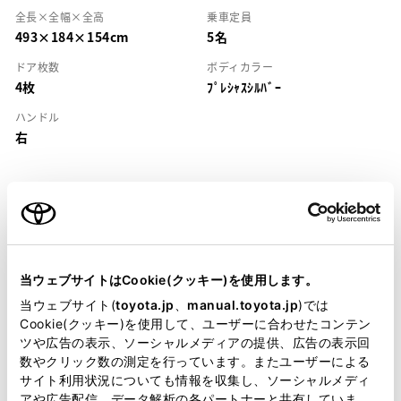
全長×全幅×全高
乗車定員
493×184×154cm
5名
ドア枚数
ボディカラー
4枚
ﾌﾟﾚｼｬｽｼﾙﾊﾞｰ
ハンドル
右
装備・仕様
当ウェブサイトはCookie(クッキー)を使用します。
当ウェブサイト(
toyota.jp
、
manual.toyota.jp
)では
装備説明/用語解説
Cookie(クッキー)を使用して、ユーザーに合わせたコンテン
ツや広告の表示、ソーシャルメディアの提供、広告の表示回
基本装備
数やクリック数の測定を行っています。またユーザーによる
サイト利用状況についても情報を収集し、ソーシャルメディ
アや広告配信、データ解析の各パートナーと共有していま