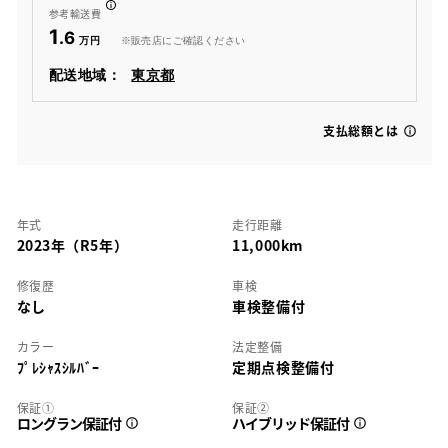
参考輸送費
1
.6
※販売店にご確認ください
配送地域：
東京都
支払総額とは
年式
走行距離
2023年（R5年）
11,000km
修復歴
車検
なし
車検整備付
カラー
法定整備
ﾌﾟﾚｼｬｽｼﾙﾊﾞｰ
定期点検整備付
保証①
保証②
ロングラン保証付
ハイブリッド保証付