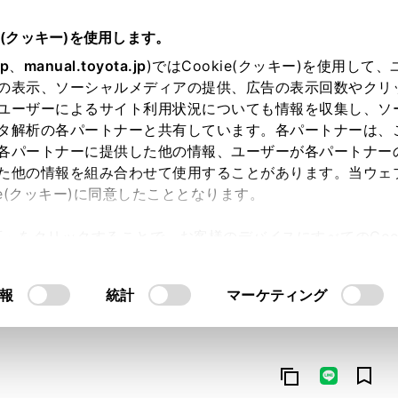
e(クッキー)を使用します。
jp
、
manual.toyota.jp
)ではCookie(クッキー)を使用して
の表示、ソーシャルメディアの提供、広告の表示回数やクリ
ユーザーによるサイト利用状況についても情報を収集し、ソ
タ解析の各パートナーと共有しています。各パートナーは、
各パートナーに提供した他の情報、ユーザーが各パートナー
た他の情報を組み合わせて使用することがあります。当ウェ
オンライン購入
お気に入り
保存した見積り
閲覧履歴
お住まいの地
ie(クッキー)に同意したこととなります。
許可」をクリックすることで、お客様のデバイスにすべてのCook
意したことになります。Cookie(クッキー)のオプトアウト
るにあたっては、当社の「
Cookie（クッキー）情報の取り
報
統計
マーケティング