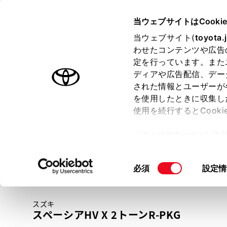
TOYOTA
当ウェブサイトはCooki
当ウェブサイト(
toyota.
わせたコンテンツや広告
ラインアップ
オーナーサポート
トピックス
定を行っています。また
ディアや広告配信、デー
トヨタ認定中古車
された情報とユーザーが
を使用したときに収集し
中古車を探す
トヨタ認定中古車の魅力
3つの買い方
使用を続行するとCook
「すべてのCookieを
ー)が保存されることに同
更、同意を撤回したりす
同
必須
設定情
て
」をご覧ください。
意
の
スズキ
選
スペーシアHV X 2トーンR-PKG
択