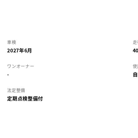
車検
走
2027年6月
4
ワンオーナー
使
-
自
法定整備
定期点検整備付