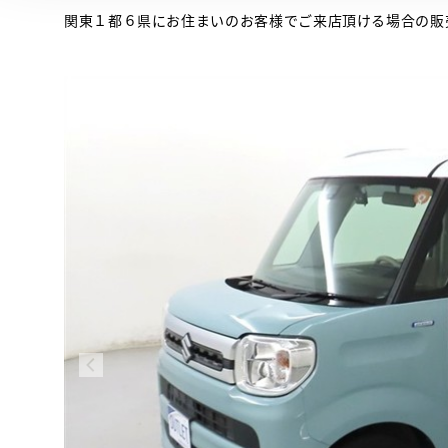
関東１都６県にお住まいのお客様でご来店頂ける場合の販
 とは