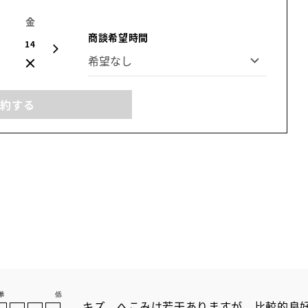
金
土
日
月
火
水
木
商談希望時間
14
15
16
17
18
19
20
予約する
キズ、へこみは若干ありますが、比較的良