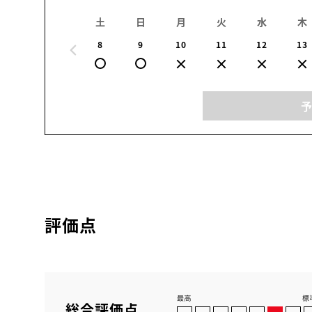
土
日
月
火
水
木
8
9
10
11
12
13
評価点
総合評価点