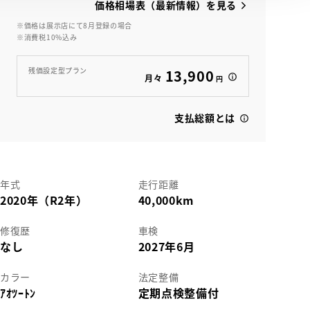
価格相場表（最新情報）を見る
※価格は展示店にて8月登録の場合
※消費税10%込み
残価設定型プラン
13,900
月々
円
支払総額とは
年式
走行距離
2020年（R2年）
40,000km
修復歴
車検
なし
2027年6月
カラー
法定整備
ｱｵﾂｰﾄﾝ
定期点検整備付