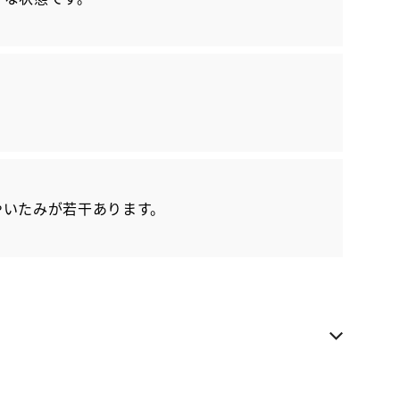
各種お問い合わせ
お気に入り追加
埼玉トヨタ 大宮天沼店
近隣都道府県への販売に限らせていただきます
お電話でのお問い合わせ
048-645-3411
やいたみが若干あります。