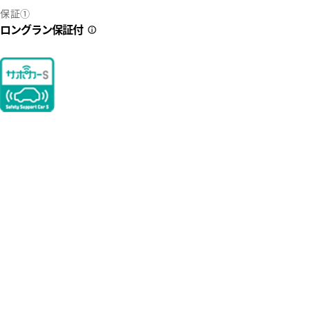
保証①
ロングラン保証付
3
41
ウトレット】内外装・タイヤ等、通常 中古車展示するうえでは補修
ング・納車整備・保証の「安心」は省かない。それが「埼玉トヨタ