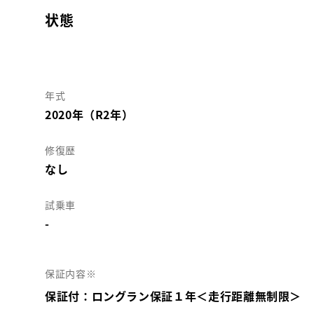
状態
年式
2020年（R2年）
修復歴
なし
試乗車
-
保証内容※
保証付：ロングラン保証１年＜走行距離無制限＞