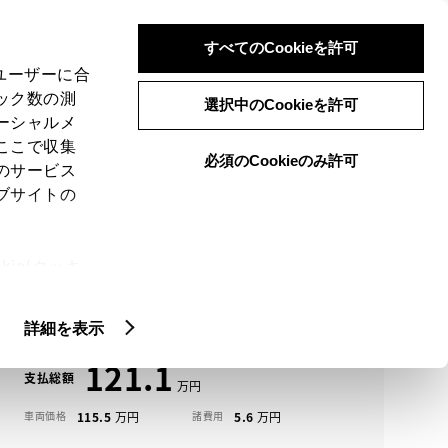
検索
メニュー
ログイン
すべてのCookieを許可
、ユーザーに合
ック数の測
選択中のCookieを許可
ーシャルメ
ここで収集
必須のCookieのみ許可
メニュー
のサービス
ブサイトの
域
未設定
ie(クッキ
アイコンについて
、設定の変
スペーシア中古車一覧
扱いについ
詳細を表示
121.1
支払総額
115.5
5.6
車両価格
諸費用