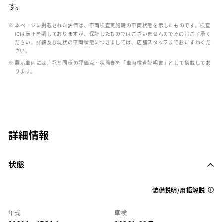
す。
※ 本ページに掲載された評価は、車両検査実施時の車両状態を示したものです。検査
には厳正を期しておりますが、保証したものではございませんのでその旨ご了承く
ださい。詳細及び現状の車両状態につきましては、店舗スタッフまでおたずねくだ
さい。
※ 展示車両には上記と同様の評価点・状態表を「車両検査証明書」として搭載してお
ります。
詳細情報
状態
装備説明/用語解説
年式
車検