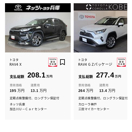
トヨタ
トヨタ
RAV4 X
RAV4 G Zパッケージ
208.1
277.4
支払総額
万円
支払総額
万円
車両価格
諸費用
車両価格
諸費用
万円
万円
万円
万円
195
13.1
264
13.4
定期点検整備付、ロングラン保証付
定期点検整備付、ロングラン保証付
ネッツ兵庫
カローラ神戸
加古川Ｕ－Ｃａｒセンター
三田マイカーセンター