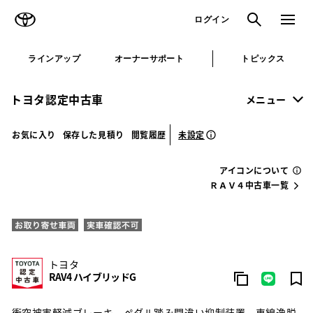
TOYOTA
検索
メニュ
ログイン
ラインアップ
オーナーサポート
トピックス
トヨタ認定中古車
メニュー
未設定
お気に入り
保存した見積り
閲覧履歴
アイコンについて
ＲＡＶ４中古車一覧
トヨタ
RAV4 ハイブリッドG
衝突被害軽減ブレーキ ペダル踏み間違い抑制装置 車線逸脱