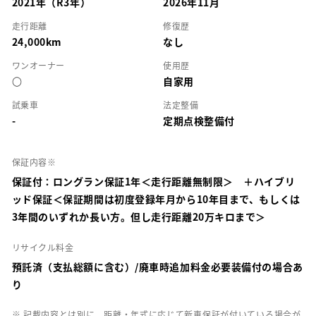
2021年（R3年）
2026年11月
走行距離
修復歴
24,000km
なし
ワンオーナー
使用歴
○
自家用
試乗車
法定整備
-
定期点検整備付
保証内容※
保証付：ロングラン保証1年＜走行距離無制限＞ ＋ハイブリ
ッド保証＜保証期間は初度登録年月から10年目まで、もしくは
3年間のいずれか長い方。但し走行距離20万キロまで＞
リサイクル料金
預託済（支払総額に含む）/廃車時追加料金必要装備付の場合あ
り
※ 記載内容とは別に、距離・年式に応じて新車保証が付いている場合が