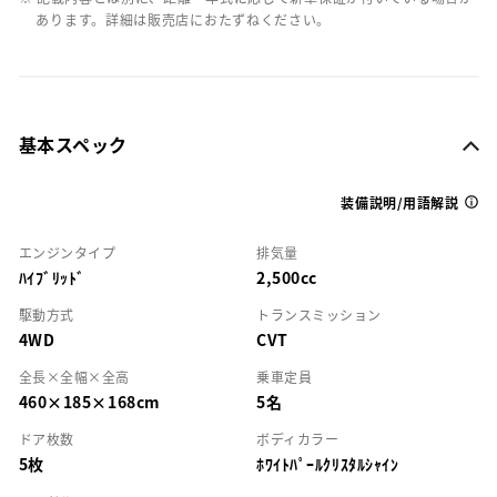
あります。詳細は販売店におたずねください。
基本スペック
装備説明/用語解説
エンジンタイプ
排気量
ﾊｲﾌﾞﾘｯﾄﾞ
2,500cc
駆動方式
トランスミッション
4WD
CVT
全長×全幅×全高
乗車定員
460×185×168cm
5名
ドア枚数
ボディカラー
5枚
ﾎﾜｲﾄﾊﾟｰﾙｸﾘｽﾀﾙｼｬｲﾝ