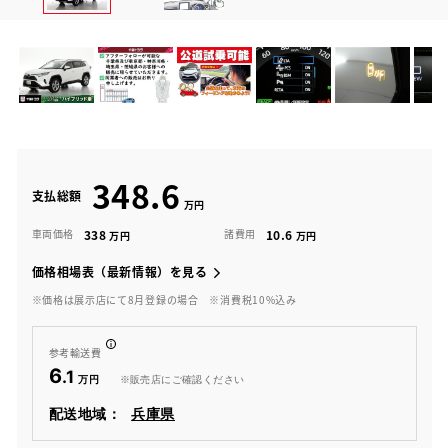
348.6
支払総額
338
10.6
車両価格
諸費用
価格相場表（最新情報）を見る
※価格は展示店にて8月登録の場合
※消費税10%込み
参考輸送費
6
.1
※販売店にご確認ください
配送地域：
兵庫県