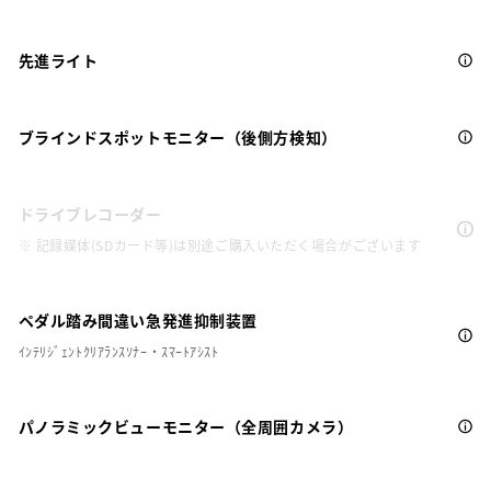
先進ライト
ブラインドスポットモニター（後側方検知）
ドライブレコーダー
※ 記録媒体(SDカード等)は別途ご購入いただく場合がございます
ペダル踏み間違い急発進抑制装置
ｲﾝﾃﾘｼﾞｪﾝﾄｸﾘｱﾗﾝｽｿﾅｰ・ｽﾏｰﾄｱｼｽﾄ
パノラミックビューモニター（全周囲カメラ）