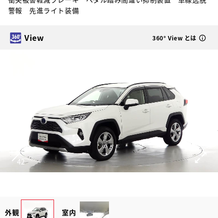
警報 先進ライト装備
View
360° View とは
1
42
外観
室内