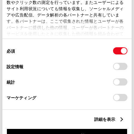
数やクリック数の測定を行っています。またユーザーによる
サイト利用状況についても情報を収集し、ソーシャルメディ
ABS
アや広告配信、データ解析の各パートナーと共有していま
す。各パートナーは、ここで収集された情報とユーザーが各
パートナーに提供した他の情報、ユーザーが各パートナーの
サービスを使用したときに収集した他の情報を組み合わせて
横滑防止装置
使用することがあります。当ウェブサイトの使用を続行する
同
とCookie(クッキー)に同意したこととなります。
必須
意
キーレス
の
「すべてのCookieを許可」をクリックすることで、お客様の
選
デバイスにすべてのCookie(クッキー)が保存されることに同
：ｽﾏｰﾄｷ-
設定情報
択
意したことになります。Cookie(クッキー)のオプトアウト、
設定の変更、同意を撤回したりするにあたっては、当社の
統計
「
Cookie（クッキー）情報の取り扱いについて
」をご覧くだ
リモコンスターター
さい。
マーケティング
ETC
※ セットアップ費用は別途申し受けます
詳細を表示