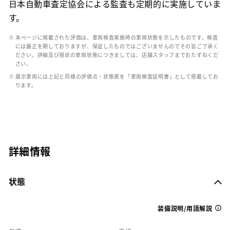
日本自動車査定協会による監査も定期的に実施していま
す。
※ 本ページに掲載された評価は、車両検査実施時の車両状態を示したものです。検査
には厳正を期しておりますが、保証したものではございませんのでその旨ご了承く
ださい。詳細及び現状の車両状態につきましては、店舗スタッフまでおたずねくだ
さい。
※ 展示車両には上記と同様の評価点・状態表を「車両検査証明書」として搭載してお
ります。
詳細情報
状態
装備説明/用語解説