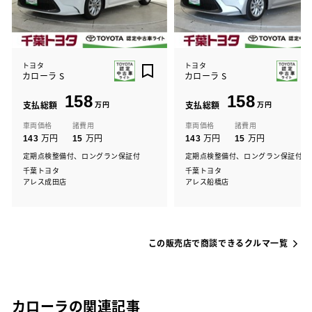
トヨタ
トヨタ
カローラ S
カローラ S
158
158
支払総額
万円
支払総額
万円
車両価格
諸費用
車両価格
諸費用
万円
万円
万円
万円
143
15
143
15
定期点検整備付、ロングラン保証付
定期点検整備付、ロングラン保証付
千葉トヨタ
千葉トヨタ
アレス成田店
アレス船橋店
この販売店で商談できるクルマ一覧
カローラの関連記事