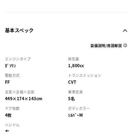
基本スペック
装備説明/用語解説
エンジンタイプ
排気量
ｶﾞｿﾘﾝ
1,800cc
駆動方式
トランスミッション
FF
CVT
全長×全幅×全高
乗車定員
449×174×143cm
5名
ドア枚数
ボディカラー
4枚
ｼﾙﾊﾞｰM
ハンドル
右