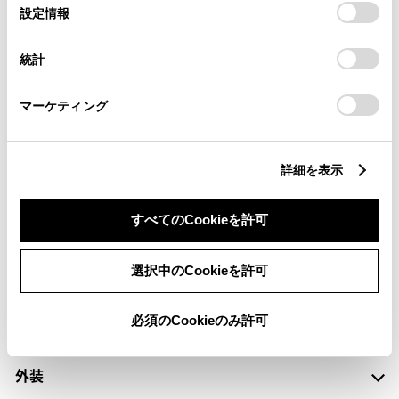
選
デバイスにすべてのCookie(クッキー)が保存されることに同
設定情報
択
意したことになります。Cookie(クッキー)のオプトアウト、
設定の変更、同意を撤回したりするにあたっては、当社の
エアバッグ
統計
「
Cookie（クッキー）情報の取り扱いについて
」をご覧くだ
：ﾃﾞｭｱﾙ+ｻｲﾄﾞｴｱﾊﾞｯｸﾞ
さい。
マーケティング
※ グレードによって予防安全装置の設定が異なる場合があります。
※ グレードや予防安全装置の設定によって同じ車種でも安全運転サポー
詳細を表示
ト車の区分が異なる場合があります。
※ 予防安全装置の各機能の作動には、速度や対象物等の条件がありま
す。また、道路状況、車両状態、天候等により作動しない場合があり
すべてのCookieを許可
ます。詳しくは、販売店スタッフにおたずねください。
※ 予防安全装置はドライバーの安全運転を支援するためのものです。機
選択中のCookieを許可
能を過信せず、安全運転を心掛けてください。
必須のCookieのみ許可
外装