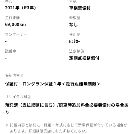
年式
車検
2021年（R3年）
車検整備付
走行距離
修復歴
69,000km
なし
ワンオーナー
使用歴
-
ﾚﾝﾀｶｰ
試乗車
法定整備
-
定期点検整備付
保証内容※
保証付：ロングラン保証１年＜走行距離無制限＞
リサイクル料金
預託済（支払総額に含む）/廃車時追加料金必要装備付の場合あ
り
※ 記載内容とは別に、距離・年式に応じて新車保証が付いている場合が
あります。詳細は販売店におたずねください。