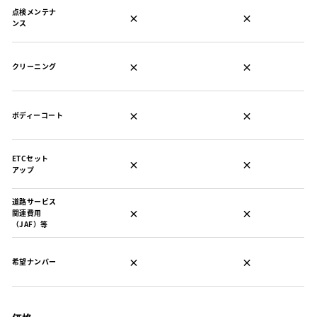
点検メンテナ
×
×
ンス
×
×
クリーニング
×
×
ボディーコート
ETCセット
×
×
アップ
道路サービス
×
×
関連費用
（JAF）等
×
×
希望ナンバー