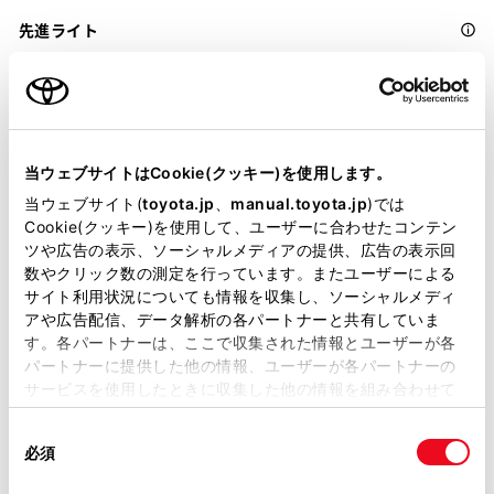
先進ライト
ブラインドスポットモニター（後側方検知）
当ウェブサイトはCookie(クッキー)を使用します。
ドライブレコーダー
当ウェブサイト(
toyota.jp
、
manual.toyota.jp
)では
※ 記録媒体(SDカード等)は別途ご購入いただく場合がございます
Cookie(クッキー)を使用して、ユーザーに合わせたコンテン
ツや広告の表示、ソーシャルメディアの提供、広告の表示回
数やクリック数の測定を行っています。またユーザーによる
ペダル踏み間違い急発進抑制装置
サイト利用状況についても情報を収集し、ソーシャルメディ
アや広告配信、データ解析の各パートナーと共有していま
ｲﾝﾃﾘｼﾞｪﾝﾄｸﾘｱﾗﾝｽｿﾅｰ・ｽﾏｰﾄｱｼｽﾄ
す。各パートナーは、ここで収集された情報とユーザーが各
パートナーに提供した他の情報、ユーザーが各パートナーの
サービスを使用したときに収集した他の情報を組み合わせて
パノラミックビューモニター（全周囲カメラ）
使用することがあります。当ウェブサイトの使用を続行する
同
とCookie(クッキー)に同意したこととなります。
必須
意
バックモニター
の
「すべてのCookieを許可」をクリックすることで、お客様の