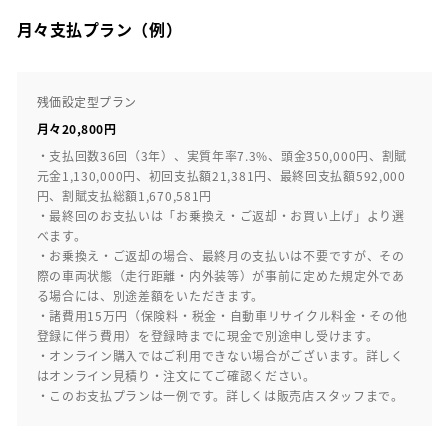
月々支払プラン（例）
残価設定型プラン
月々20,800円
・支払回数36回（3年）、実質年率7.3%、頭金350,000円、割賦
元金1,130,000円、初回支払額21,381円、最終回支払額592,000
円、割賦支払総額1,670,581円
・最終回のお支払いは「お乗換え・ご返却・お買い上げ」より選
べます。
・お乗換え・ご返却の場合、最終月の支払いは不要ですが、その
際の車両状態（走行距離・内外装等）が事前に定めた規定外であ
る場合には、別途差額をいただきます。
・諸費用15万円（保険料・税金・自動車リサイクル料金・その他
登録に伴う費用）を登録時までに現金で別途申し受けます。
・オンライン購入ではご利用できない場合がございます。詳しく
はオンライン見積り・注文にてご確認ください。
・このお支払プランは一例です。詳しくは販売店スタッフまで。