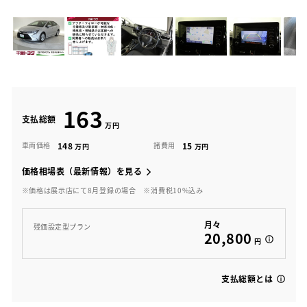
163
支払総額
148
15
車両価格
諸費用
価格相場表（最新情報）を見る
※価格は展示店にて8月登録の場合
※消費税10%込み
月々
残価設定型プラン
20,800
円
支払総額とは