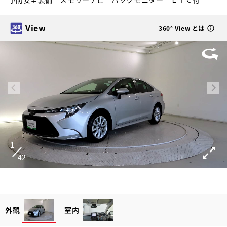
View
360° View とは
1
42
外観
室内