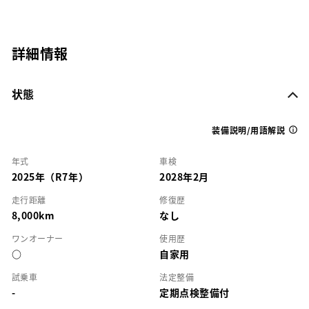
詳細情報
状態
装備説明/用語解説
年式
車検
2025年（R7年）
2028年2月
走行距離
修復歴
8,000km
なし
ワンオーナー
使用歴
○
自家用
試乗車
法定整備
-
定期点検整備付