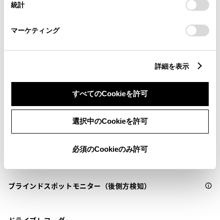
統計
「
Cookie（クッキー）情報の取り扱いについて
」をご覧くだ
さい。
衝突被害軽減ブレーキ
マーケティング
Toyota Safety Sense・Lexus Safety Systemのﾌﾟﾘｸﾗｯｼｭｾｰﾌﾃｨ
（対車両・歩行者）
詳細を表示
車線逸脱警報
すべてのCookieを許可
クルーズコントロール
選択中のCookieを許可
必須のCookieのみ許可
先進ライト
ブラインドスポットモニター（後側方検知）