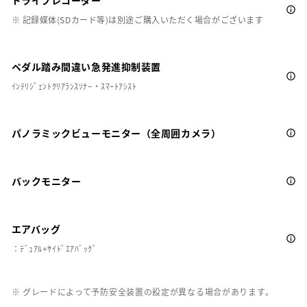
ドライブレコーダー
※ 記録媒体(SDカード等)は別途ご購入いただく場合がございます
ペダル踏み間違い急発進抑制装置
ｲﾝﾃﾘｼﾞｪﾝﾄｸﾘｱﾗﾝｽｿﾅｰ・ｽﾏｰﾄｱｼｽﾄ
パノラミックビューモニター（全周囲カメラ）
バックモニター
エアバッグ
：ﾃﾞｭｱﾙ+ｻｲﾄﾞｴｱﾊﾞｯｸﾞ
※ グレードによって予防安全装置の設定が異なる場合があります。