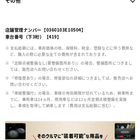
その他
店舗管理ナンバー【0360103E10504】
車台番号（下3桁）【419】
※ 支払総額には、車両価格の他、保険料、税金、登録などに伴う費用な
ど、購入の際に必要な全ての費用が含まれております。
※ 「定期点検整備なし(要整備箇所あり)」の場合、整備箇所につきまし
ては、販売店へお問い合わせください。
※ 「修復歴あり」の場合、修復部位の詳細につきましては、販売店へお
問い合わせください。
※ 「車検整備付」の場合、車検の有効期限が切れているため、納車時ま
でに、乗用車は24ヵ月、商用車などは12ヵ月定期点検整備を実施
し、車検を取得して納車します（費用は支払総額に含む）。