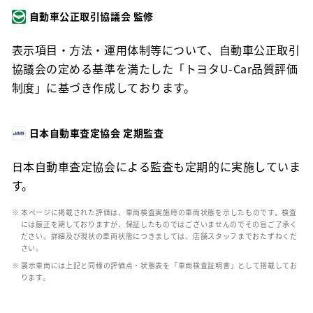
自動車公正取引協議会 監修
表示項目・方法・運用体制等について、自動車公正取引
協議会の定める基準を満たした「トヨタU-Car品質評価
制度」に基づき作成しております。
日本自動車査定協会 定期監査
日本自動車査定協会による監査も定期的に実施していま
す。
※ 本ページに掲載された評価は、車両検査実施時の車両状態を示したものです。検査
には厳正を期しておりますが、保証したものではございませんのでその旨ご了承く
ださい。詳細及び現状の車両状態につきましては、店舗スタッフまでおたずねくだ
さい。
※ 展示車両には上記と同様の評価点・状態表を「車両検査証明書」として搭載してお
ります。