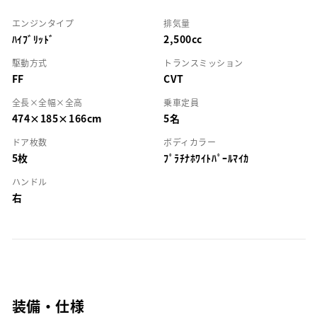
エンジンタイプ
排気量
ﾊｲﾌﾞﾘｯﾄﾞ
2,500cc
駆動方式
トランスミッション
FF
CVT
全長×全幅×全高
乗車定員
474×185×166cm
5名
ドア枚数
ボディカラー
5枚
ﾌﾟﾗﾁﾅﾎﾜｲﾄﾊﾟｰﾙﾏｲｶ
ハンドル
右
装備・仕様