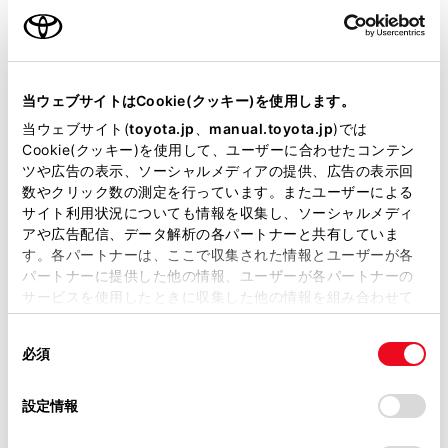
：ｽﾏｰﾄｷ-
リモコンスターター
当ウェブサイトはCookie(クッキー)を使用します。
当ウェブサイト(
toyota.jp
、
manual.toyota.jp
)では
Cookie(クッキー)を使用して、ユーザーに合わせたコンテン
ETC
ツや広告の表示、ソーシャルメディアの提供、広告の表示回
※ セットアップ費用は別途申し受けます
数やクリック数の測定を行っています。またユーザーによる
サイト利用状況についても情報を収集し、ソーシャルメディ
アや広告配信、データ解析の各パートナーと共有していま
す。各パートナーは、ここで収集された情報とユーザーが各
パートナーに提供した他の情報、ユーザーが各パートナーの
サービスを使用したときに収集した他の情報を組み合わせて
使用することがあります。当ウェブサイトの使用を続行する
安全装置・運転サポート
同
とCookie(クッキー)に同意したこととなります。
必須
意
の
「すべてのCookieを許可」をクリックすることで、お客様の
選
デバイスにすべてのCookie(クッキー)が保存されることに同
サポカー
設定情報
択
意したことになります。Cookie(クッキー)のオプトアウト、
サポカーS
設定の変更、同意を撤回したりするにあたっては、当社の