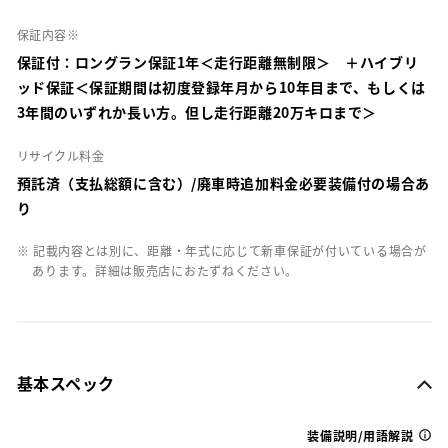
保証内容※
保証付：ロングラン保証1年＜走行距離無制限＞ ＋ハイブリ
ッド保証＜保証期間は初度登録年月から10年目まで、もしくは
3年間のいずれか長い方。但し走行距離20万キロまで＞
リサイクル料金
預託済（支払総額に含む）/廃車時追加料金必要装備付の場合あ
り
※ 記載内容とは別に、距離・年式に応じて新車保証が付いている場合が
あります。詳細は販売店におたずねください。
基本スペック
装備説明/用語解説