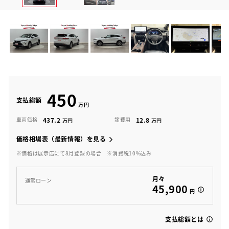
450
支払総額
437.2
12.8
車両価格
諸費用
価格相場表（最新情報）を見る
※価格は展示店にて8月登録の場合
※消費税10%込み
月々
通常ローン
45,900
円
支払総額とは