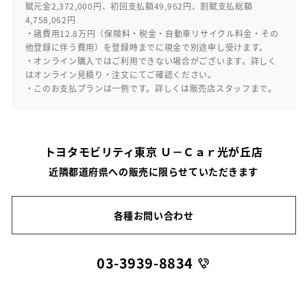
賦元金2,372,000円、初回支払額49,962円、割賦支払総額
4,758,062円
・諸費用12.8万円（保険料・税金・自動車リサイクル料金・その
他登録に伴う費用）を登録時までに現金で別途申し受けます。
・オンライン購入ではご利用できない場合がございます。詳しく
はオンライン見積り・注文にてご確認ください。
・このお支払プランは一例です。詳しくは販売店スタッフまで。
トヨタモビリティ東京 Ｕ－Ｃａｒ光が丘店
近隣都道府県への販売に限らせていただきます
各種お問い合わせ
03-3939-8834