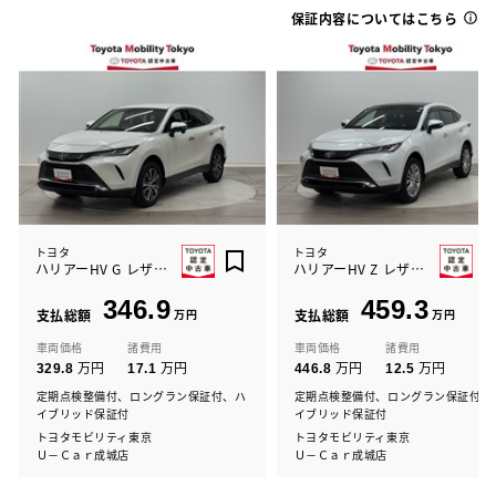
保証内容についてはこちら
トヨタ
トヨタ
ハリアーHV G レザーパッケージ
ハリアーHV Z レザーパッケージ
346.9
459.3
支払総額
万円
支払総額
万円
車両価格
諸費用
車両価格
諸費用
万円
万円
万円
万円
329.8
17.1
446.8
12.5
定期点検整備付、ロングラン保証付、ハ
定期点検整備付、ロングラン保証付、
イブリッド保証付
イブリッド保証付
トヨタモビリティ東京
トヨタモビリティ東京
Ｕ－Ｃａｒ成城店
Ｕ－Ｃａｒ成城店