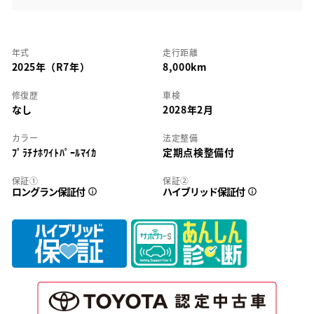
年式
走行距離
2025年（R7年）
8,000km
修復歴
車検
なし
2028年2月
カラー
法定整備
ﾌﾟﾗﾁﾅﾎﾜｲﾄﾊﾟｰﾙﾏｲｶ
定期点検整備付
保証①
保証②
ロングラン保証付
ハイブリッド保証付