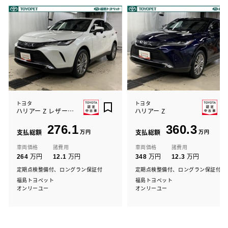
トヨタ
トヨタ
ハリアー Z レザーパッケージ
ハリアー Z
276.1
360.3
支払総額
万円
支払総額
万円
車両価格
諸費用
車両価格
諸費用
万円
万円
万円
万円
264
12.1
348
12.3
定期点検整備付、ロングラン保証付
定期点検整備付、ロングラン保証付
福島トヨペット
福島トヨペット
オンリーユー
オンリーユー