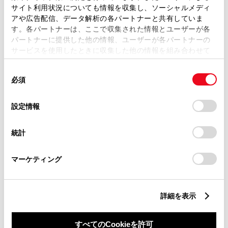
サイト利用状況についても情報を収集し、ソーシャルメディ
アや広告配信、データ解析の各パートナーと共有していま
ABS
す。各パートナーは、ここで収集された情報とユーザーが各
パートナーに提供した他の情報、ユーザーが各パートナーの
サービスを使用したときに収集した他の情報を組み合わせて
横滑防止装置
使用することがあります。当ウェブサイトの使用を続行する
同
とCookie(クッキー)に同意したこととなります。
必須
意
の
「すべてのCookieを許可」をクリックすることで、お客様の
キーレス
選
デバイスにすべてのCookie(クッキー)が保存されることに同
設定情報
：ｽﾏｰﾄｷ-
択
意したことになります。Cookie(クッキー)のオプトアウト、
設定の変更、同意を撤回したりするにあたっては、当社の
統計
「
Cookie（クッキー）情報の取り扱いについて
」をご覧くだ
リモコンスターター
さい。
マーケティング
ETC
詳細を表示
※ セットアップ費用は別途申し受けます
すべてのCookieを許可