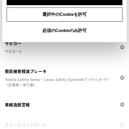
選択中のCookieを許可
安全装置・運転サポート
必須のCookieのみ許可
サポカー
サポカーS
衝突被害軽減ブレーキ
Toyota Safety Sense・Lexus Safety Systemのﾌﾟﾘｸﾗｯｼｭｾｰﾌﾃｨ
（対車両・歩行者）
車線逸脱警報
クルーズコントロール