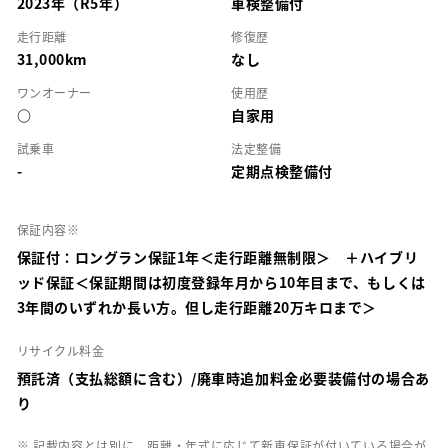
2023年（R5年）
車検整備付
走行距離
修復歴
31,000km
なし
ワンオーナー
使用歴
○
自家用
試乗車
法定整備
-
定期点検整備付
保証内容※
保証付：ロングラン保証1年＜走行距離無制限＞ ＋ハイブリ
ッド保証＜保証期間は初度登録年月から10年目まで、もしくは
3年間のいずれか長い方。但し走行距離20万キロまで＞
リサイクル料金
預託済（支払総額に含む）/廃車時追加料金必要装備付の場合あ
り
※ 記載内容とは別に、距離・年式に応じて新車保証が付いている場合が