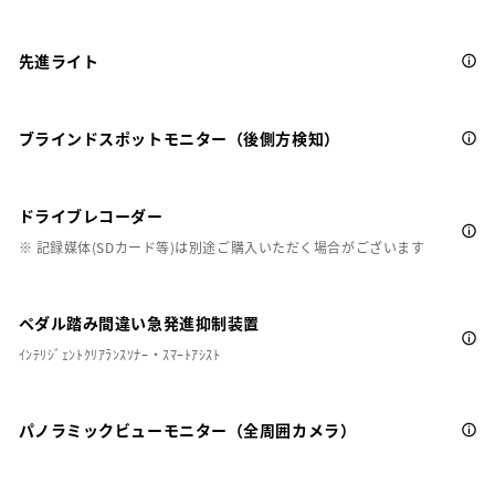
先進ライト
ブラインドスポットモニター（後側方検知）
ドライブレコーダー
※ 記録媒体(SDカード等)は別途ご購入いただく場合がございます
ペダル踏み間違い急発進抑制装置
ｲﾝﾃﾘｼﾞｪﾝﾄｸﾘｱﾗﾝｽｿﾅｰ・ｽﾏｰﾄｱｼｽﾄ
パノラミックビューモニター（全周囲カメラ）