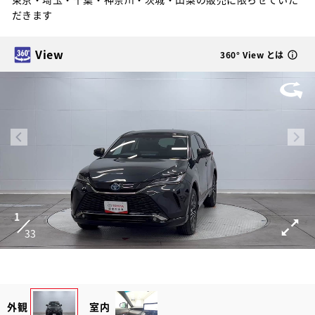
だきます
View
360° View とは
1
33
外観
室内