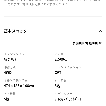
あります。詳細は販売店におたずねください。
基本スペック
装備説明/用語解説
エンジンタイプ
排気量
ﾊｲﾌﾞﾘｯﾄﾞ
2,500cc
駆動方式
トランスミッション
4WD
CVT
全長×全幅×全高
乗車定員
474×185×166cm
5名
ドア枚数
ボディカラー
5枚
ﾌﾟﾚｼｬｽﾌﾞﾗｯｸﾊﾟｰﾙ