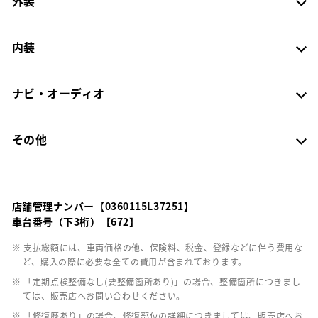
外装
内装
ナビ・オーディオ
その他
店舗管理ナンバー【0360115L37251】
車台番号（下3桁）【672】
※ 支払総額には、車両価格の他、保険料、税金、登録などに伴う費用な
ど、購入の際に必要な全ての費用が含まれております。
※ 「定期点検整備なし(要整備箇所あり)」の場合、整備箇所につきまし
ては、販売店へお問い合わせください。
※ 「修復歴あり」の場合、修復部位の詳細につきましては、販売店へお