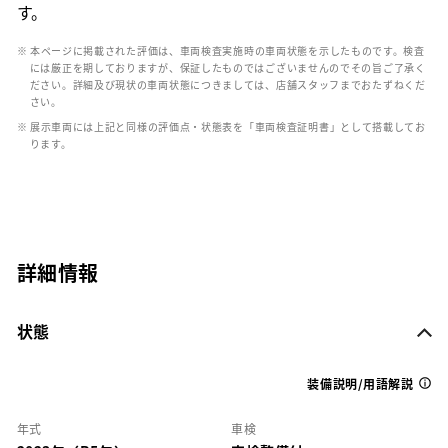
す。
※ 本ページに掲載された評価は、車両検査実施時の車両状態を示したものです。検査
には厳正を期しておりますが、保証したものではございませんのでその旨ご了承く
ださい。詳細及び現状の車両状態につきましては、店舗スタッフまでおたずねくだ
さい。
※ 展示車両には上記と同様の評価点・状態表を「車両検査証明書」として搭載してお
ります。
詳細情報
状態
装備説明/用語解説
年式
車検