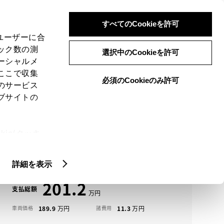
検索
メニュー
ログイン
すべてのCookieを許可
、ユーザーに合
ック数の測
選択中のCookieを許可
ーシャルメ
ここで収集
必須のCookieのみ許可
メニュー
のサービス
ブサイトの
域
未設定
ie(クッキ
アイコンについて
、設定の変
ライズ中古車一覧
扱いについ
詳細を表示
201.2
支払総額
189.9
11.3
車両価格
諸費用