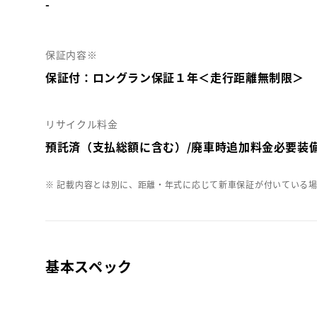
-
保証内容※
保証付：ロングラン保証１年＜走行距離無制限＞
リサイクル料金
預託済（支払総額に含む）/廃車時追加料金必要装
※ 記載内容とは別に、距離・年式に応じて新車保証が付いている
基本スペック