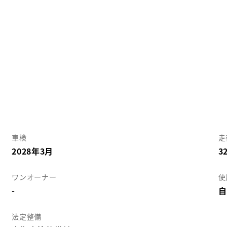
車検
走
2028年3月
3
ワンオーナー
使
-
自
法定整備