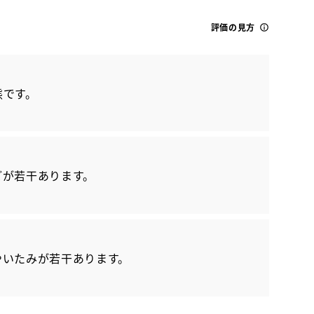
評価の見方
態です。
トヨタ
どが若干あります。
ライズ Z
やいたみが若干あります。