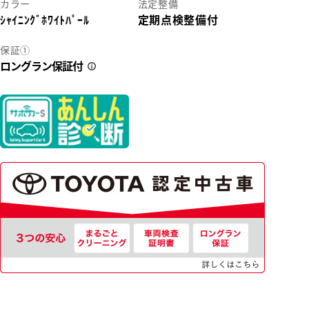
カラー
法定整備
ｼｬｲﾆﾝｸﾞﾎﾜｲﾄﾊﾟｰﾙ
定期点検整備付
2
保証①
ロングラン保証付
33