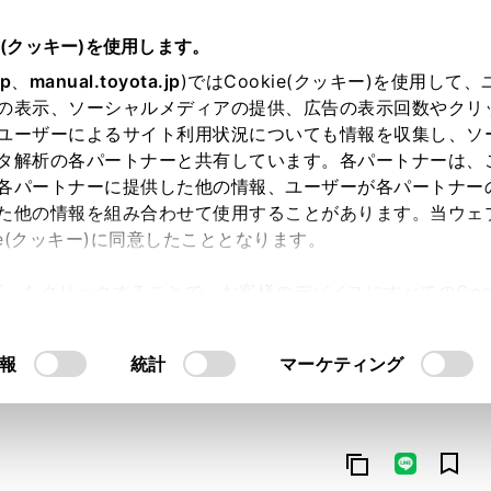
e(クッキー)を使用します。
jp
、
manual.toyota.jp
)ではCookie(クッキー)を使用して
の表示、ソーシャルメディアの提供、広告の表示回数やクリ
ユーザーによるサイト利用状況についても情報を収集し、ソ
タ解析の各パートナーと共有しています。各パートナーは、
各パートナーに提供した他の情報、ユーザーが各パートナー
た他の情報を組み合わせて使用することがあります。当ウェ
オンライン購入
お気に入り
保存した見積り
閲覧履歴
お住まいの地
ie(クッキー)に同意したこととなります。
許可」をクリックすることで、お客様のデバイスにすべてのCook
意したことになります。Cookie(クッキー)のオプトアウト
るにあたっては、当社の「
Cookie（クッキー）情報の取り
報
統計
マーケティング