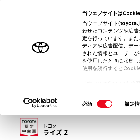
TOYOTA
当ウェブサイトはCooki
当ウェブサイト(
toyota.
わせたコンテンツや広告
ラインアップ
オーナーサポート
トピックス
定を行っています。また
ディアや広告配信、デー
トヨタ認定中古車
された情報とユーザーが
を使用したときに収集し
中古車を探す
トヨタ認定中古車の魅力
3つの買い方
使用を続行するとCook
「すべてのCookieを
ー)が保存されることに同
更、同意を撤回したりす
同
必須
設定情
て
」をご覧ください。
意
の
トヨタ
選
ライズ Z
択