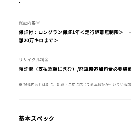
-
保証内容※
保証付：ロングラン保証1年＜走行距離無制限＞ 
離20万キロまで＞
リサイクル料金
預託済（支払総額に含む）/廃車時追加料金必要装
※ 記載内容とは別に、距離・年式に応じて新車保証が付いている
基本スペック