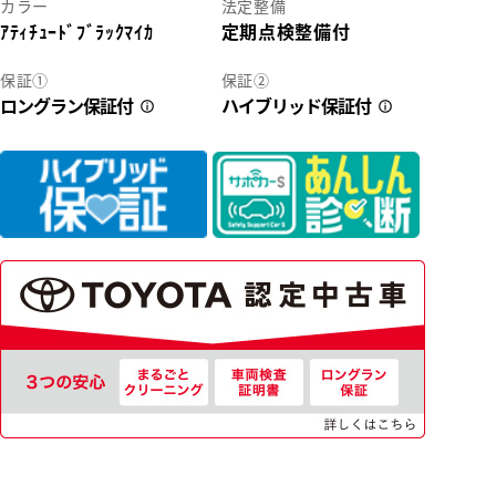
カラー
法定整備
ｱﾃｨﾁｭｰﾄﾞﾌﾞﾗｯｸﾏｲｶ
定期点検整備付
2
保証①
保証②
ロングラン保証付
ハイブリッド保証付
33