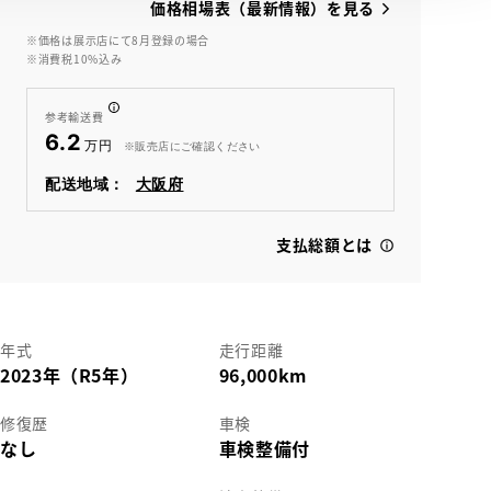
価格相場表（最新情報）を見る
※価格は展示店にて8月登録の場合
※消費税10%込み
View
参考輸送費
6.2
※販売店にご確認ください
配送地域：
大阪府
支払総額とは
年式
走行距離
2023年（R5年）
96,000km
修復歴
車検
なし
車検整備付