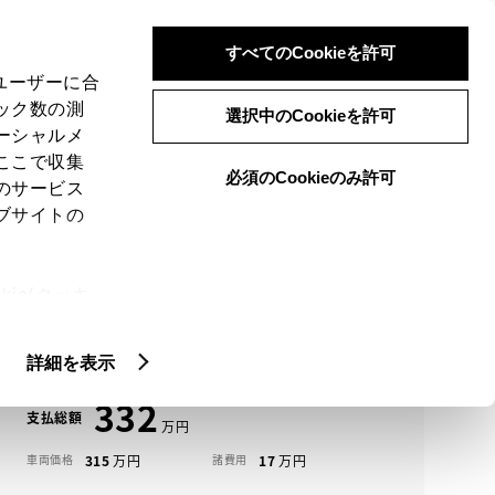
検索
メニュー
ログイン
すべてのCookieを許可
、ユーザーに合
ック数の測
選択中のCookieを許可
ーシャルメ
ここで収集
必須のCookieのみ許可
メニュー
のサービス
ブサイトの
域
未設定
ie(クッキ
アイコンについて
、設定の変
ノア中古車一覧
扱いについ
詳細を表示
332
支払総額
315
17
車両価格
諸費用