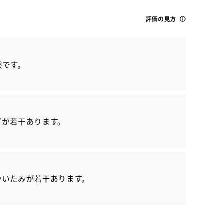
評価の見方
態です。
トヨタ
どが若干あります。
ノア HV S-Z
やいたみが若干あります。