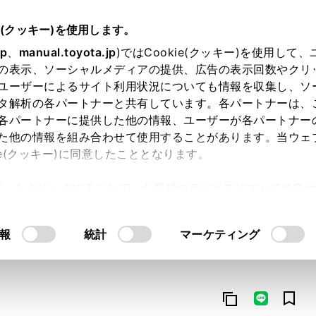
e(クッキー)を使用します。
jp
、
manual.toyota.jp
)ではCookie(クッキー)を使用して
の表示、ソーシャルメディアの提供、広告の表示回数やクリ
ユーザーによるサイト利用状況についても情報を収集し、ソ
タ解析の各パートナーと共有しています。各パートナーは、
各パートナーに提供した他の情報、ユーザーが各パートナー
た他の情報を組み合わせて使用することがあります。当ウェ
オンライン購入
お気に入り
保存した見積り
閲覧履歴
お住まいの地
ie(クッキー)に同意したこととなります。
許可」をクリックすることで、お客様のデバイスにすべてのCook
意したことになります。Cookie(クッキー)のオプトアウト
るにあたっては、当社の「
Cookie（クッキー）情報の取り
報
統計
マーケティング