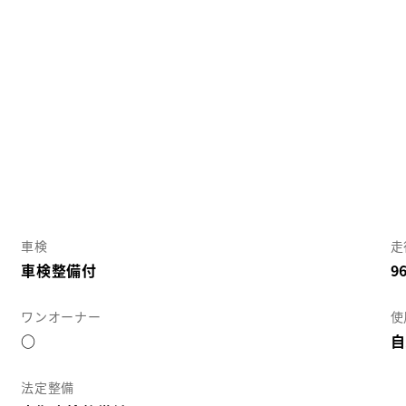
車検
走
車検整備付
9
ワンオーナー
使
○
自
法定整備