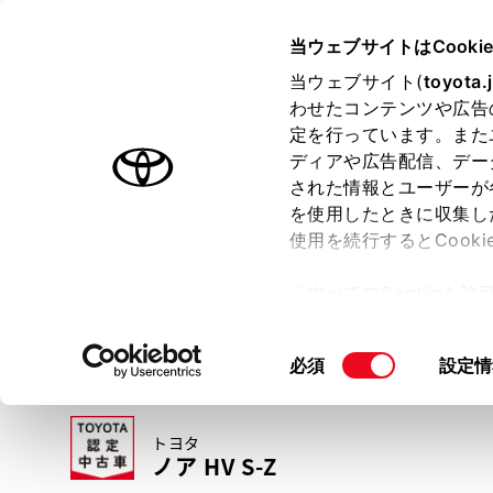
TOYOTA
当ウェブサイトはCooki
当ウェブサイト(
toyota.
わせたコンテンツや広告
ラインアップ
オーナーサポート
トピックス
定を行っています。また
ディアや広告配信、デー
トヨタ認定中古車
された情報とユーザーが
を使用したときに収集し
中古車を探す
トヨタ認定中古車の魅力
3つの買い方
使用を続行するとCook
「すべてのCookieを
ー)が保存されることに同
更、同意を撤回したりす
同
必須
設定情
て
」をご覧ください。
意
の
トヨタ
選
ノア HV S-Z
択