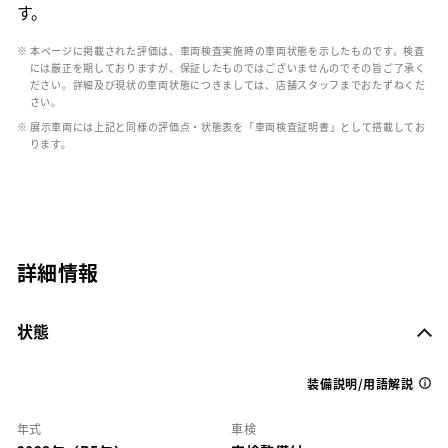
す。
※ 本ページに掲載された評価は、車両検査実施時の車両状態を示したものです。検査
には厳正を期しておりますが、保証したものではございませんのでその旨ご了承く
ださい。詳細及び現状の車両状態につきましては、店舗スタッフまでおたずねくだ
さい。
※ 展示車両には上記と同様の評価点・状態表を「車両検査証明書」として搭載してお
ります。
詳細情報
状態
装備説明/用語解説
年式
車検