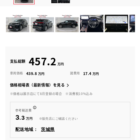
457.2
支払総額
439.8
17.4
車両価格
諸費用
価格相場表（最新情報）を見る
※価格は展示店にて8月登録の場合
※消費税10%込み
参考輸送費
3
.3
※販売店にご確認ください
配送地域：
茨城県