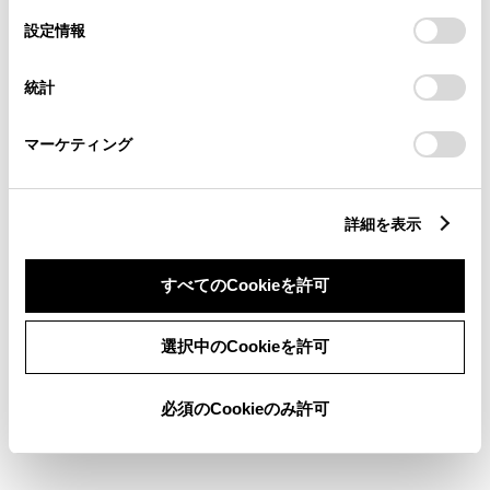
の
「すべてのCookieを許可」をクリックすることで、お客様の
選
デバイスにすべてのCookie(クッキー)が保存されることに同
設定情報
択
意したことになります。Cookie(クッキー)のオプトアウト、
ABS
設定の変更、同意を撤回したりするにあたっては、当社の
統計
「
Cookie（クッキー）情報の取り扱いについて
」をご覧くだ
さい。
横滑防止装置
マーケティング
キーレス
詳細を表示
：ｽﾏｰﾄｷ-
すべてのCookieを許可
リモコンスターター
選択中のCookieを許可
ETC
必須のCookieのみ許可
※ セットアップ費用は別途申し受けます