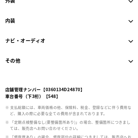
外装
内装
ナビ・オーディオ
その他
店舗管理ナンバー【0360134D24870】
車台番号（下3桁）【548】
※ 支払総額には、車両価格の他、保険料、税金、登録などに伴う費用な
ど、購入の際に必要な全ての費用が含まれております。
※ 「定期点検整備なし(要整備箇所あり)」の場合、整備箇所につきまし
ては、販売店へお問い合わせください。
※ 「修復歴あり」の場合、修復部位の詳細につきましては、販売店へお