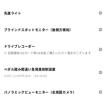
先進ライト
ブラインドスポットモニター（後側方検知）
ドライブレコーダー
※ 記録媒体(SDカード等)は別途ご購入いただく場合がございます
ペダル踏み間違い急発進抑制装置
ｲﾝﾃﾘｼﾞｪﾝﾄｸﾘｱﾗﾝｽｿﾅｰ・ｽﾏｰﾄｱｼｽﾄ
パノラミックビューモニター（全周囲カメラ）