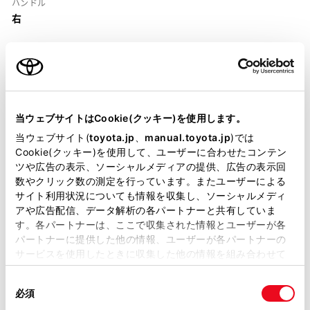
ハンドル
右
当ウェブサイトはCookie(クッキー)を使用します。
装備・仕様
当ウェブサイト(
toyota.jp
、
manual.toyota.jp
)では
Cookie(クッキー)を使用して、ユーザーに合わせたコンテン
装備説明/用語解説
ツや広告の表示、ソーシャルメディアの提供、広告の表示回
数やクリック数の測定を行っています。またユーザーによる
基本装備
サイト利用状況についても情報を収集し、ソーシャルメディ
アや広告配信、データ解析の各パートナーと共有していま
す。各パートナーは、ここで収集された情報とユーザーが各
パートナーに提供した他の情報、ユーザーが各パートナーの
パワステ
サービスを使用したときに収集した他の情報を組み合わせて
使用することがあります。当ウェブサイトの使用を続行する
同
とCookie(クッキー)に同意したこととなります。
必須
パワーウィンドウ
意