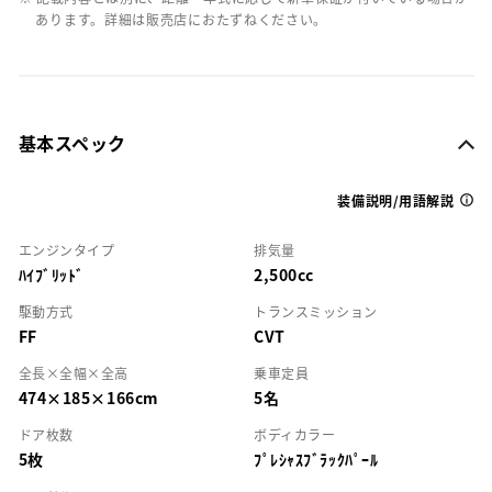
あります。詳細は販売店におたずねください。
基本スペック
装備説明/用語解説
エンジンタイプ
排気量
ﾊｲﾌﾞﾘｯﾄﾞ
2,500cc
駆動方式
トランスミッション
FF
CVT
全長×全幅×全高
乗車定員
474×185×166cm
5名
ドア枚数
ボディカラー
5枚
ﾌﾟﾚｼｬｽﾌﾞﾗｯｸﾊﾟｰﾙ