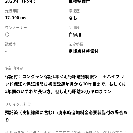
2023年（R5年）
車検整備付
走行距離
修復歴
17,000km
なし
ワンオーナー
使用歴
○
自家用
試乗車
法定整備
-
定期点検整備付
保証内容※
保証付：ロングラン保証1年＜走行距離無制限＞ ＋ハイブリ
ッド保証＜保証期間は初度登録年月から10年目まで、もしくは
3年間のいずれか長い方。但し走行距離20万キロまで＞
リサイクル料金
預託済（支払総額に含む）/廃車時追加料金必要装備付の場合あ
り
※ 記載内容とは別に、距離・年式に応じて新車保証が付いている場合が