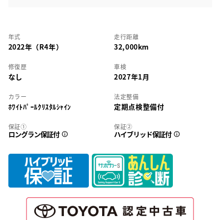
年式
走行距離
2022年（R4年）
32,000km
修復歴
車検
なし
2027年1月
カラー
法定整備
ﾎﾜｲﾄﾊﾟｰﾙｸﾘｽﾀﾙｼｬｲﾝ
定期点検整備付
保証①
保証②
ロングラン保証付
ハイブリッド保証付