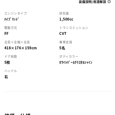
装備説明/用語解説
エンジンタイプ
排気量
ﾊｲﾌﾞﾘｯﾄﾞ
1,500cc
駆動方式
トランスミッション
FF
CVT
全長×全幅×全高
乗車定員
418×176×159cm
5名
ドア枚数
ボディカラー
5枚
ﾎﾜｲﾄﾊﾟｰﾙｸﾘｽﾀﾙｼｬｲﾝ
ハンドル
右