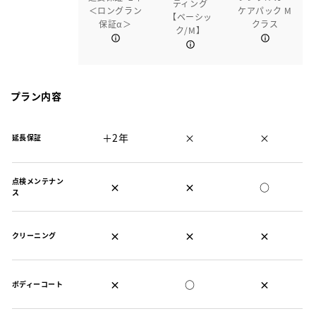
ティング
＜ロングラン
ケアパック M
【ベーシッ
保証α＞
クラス
ク/M】
プラン内容
＋2年
×
×
延長保証
点検メンテナン
×
×
○
ス
×
×
×
クリーニング
×
○
×
ボディーコート