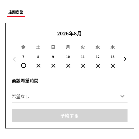
店頭商談
2026年8月
金
土
日
月
火
水
木
金
7
8
9
10
11
12
13
14
商談希望時間
予約する