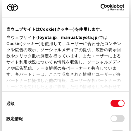
サポカーS
衝突被害軽減ブレーキ
当ウェブサイトはCookie(クッキー)を使用します。
Toyota Safety Sense・Lexus Safety Systemのﾌﾟﾘｸﾗｯｼｭｾｰﾌﾃｨ
（対車両・歩行者）
当ウェブサイト(
toyota.jp
、
manual.toyota.jp
)では
Cookie(クッキー)を使用して、ユーザーに合わせたコンテン
ツや広告の表示、ソーシャルメディアの提供、広告の表示回
車線逸脱警報
数やクリック数の測定を行っています。またユーザーによる
サイト利用状況についても情報を収集し、ソーシャルメディ
アや広告配信、データ解析の各パートナーと共有していま
す。各パートナーは、ここで収集された情報とユーザーが各
クルーズコントロール
パートナーに提供した他の情報、ユーザーが各パートナーの
サービスを使用したときに収集した他の情報を組み合わせて
使用することがあります。当ウェブサイトの使用を続行する
先進ライト
同
とCookie(クッキー)に同意したこととなります。
必須
意
の
「すべてのCookieを許可」をクリックすることで、お客様の
ブラインドスポットモニター（後側方検知）
選
デバイスにすべてのCookie(クッキー)が保存されることに同
設定情報
択
意したことになります。Cookie(クッキー)のオプトアウト、
設定の変更、同意を撤回したりするにあたっては、当社の