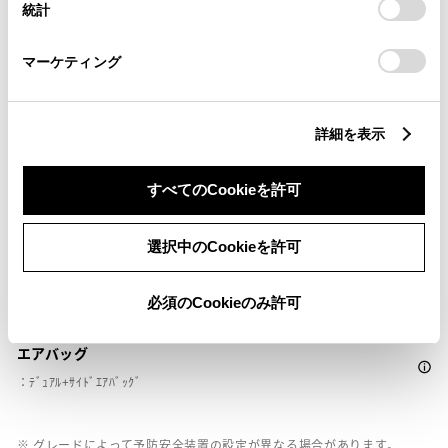
統計
「
Cookie（クッキー）情報の取り扱いについて
」をご覧くだ
ドライブレコーダー
さい。
※ 記録媒体(SDカード等)は別途ご購入いただく場合がございます
マーケティング
ペダル踏み間違い急発進抑制装置
詳細を表示
ｲﾝﾃﾘｼﾞｪﾝﾄｸﾘｱﾗﾝｽｿﾅｰ・ｽﾏｰﾄｱｼｽﾄ
すべてのCookieを許可
パノラミックビューモニター（全周囲カメラ）
選択中のCookieを許可
バックモニター
必須のCookieのみ許可
エアバッグ
：ﾃﾞｭｱﾙ+ｻｲﾄﾞｴｱﾊﾞｯｸﾞ
※ グレードによって予防安全装置の設定が異なる場合があります。