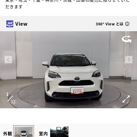
だきます
View
360° View とは
1
32
外観
室内