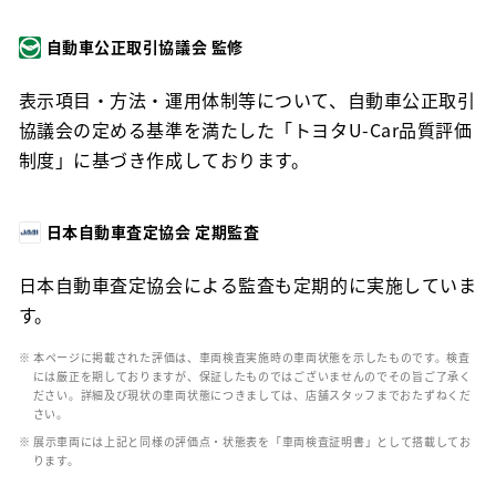
自動車公正取引協議会 監修
表示項目・方法・運用体制等について、自動車公正取引
協議会の定める基準を満たした「トヨタU-Car品質評価
制度」に基づき作成しております。
日本自動車査定協会 定期監査
日本自動車査定協会による監査も定期的に実施していま
す。
※ 本ページに掲載された評価は、車両検査実施時の車両状態を示したものです。検査
には厳正を期しておりますが、保証したものではございませんのでその旨ご了承く
ださい。詳細及び現状の車両状態につきましては、店舗スタッフまでおたずねくだ
さい。
※ 展示車両には上記と同様の評価点・状態表を「車両検査証明書」として搭載してお
ります。