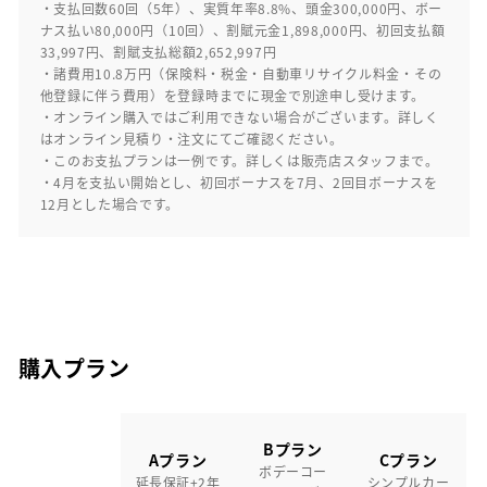
・支払回数60回（5年）、実質年率8.8%、頭金300,000円、ボー
ナス払い80,000円（10回）、割賦元金1,898,000円、初回支払額
33,997円、割賦支払総額2,652,997円
・諸費用10.8万円（保険料・税金・自動車リサイクル料金・その
他登録に伴う費用）を登録時までに現金で別途申し受けます。
・オンライン購入ではご利用できない場合がございます。詳しく
はオンライン見積り・注文にてご確認ください。
・このお支払プランは一例です。詳しくは販売店スタッフまで。
・4月を支払い開始とし、初回ボーナスを7月、2回目ボーナスを
12月とした場合です。
購入プラン
Bプラン
Aプラン
Cプラン
ボデーコー
延長保証+2年
シンプルカー