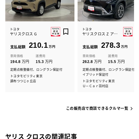
トヨタ
トヨタ
ヤリスクロス G
ヤリスクロス Z アドベンチャー
210.1
278.3
支払総額
万円
支払総額
万円
車両価格
諸費用
車両価格
諸費用
万円
万円
万円
万円
194.8
15.3
262.8
15.5
定期点検整備付、ロングラン保証付
定期点検整備付、ロングラン保証付、
イブリッド保証付
トヨタモビリティ東京
調布つつじヶ丘店
トヨタモビリティ東京
Ｕ－Ｃａｒ羽村店
この販売店で商談できるクルマ一覧
ヤリス クロスの関連記事