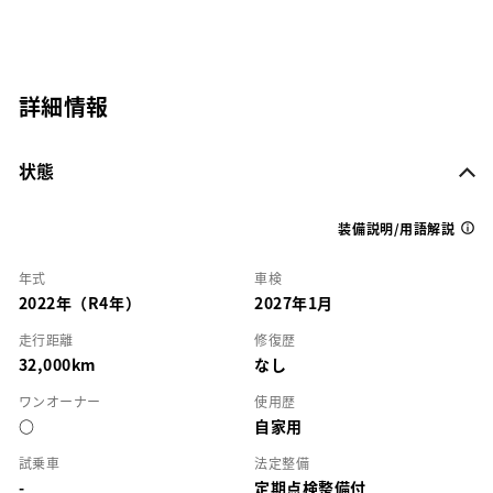
詳細情報
状態
装備説明/用語解説
年式
車検
2022年（R4年）
2027年1月
走行距離
修復歴
32,000km
なし
ワンオーナー
使用歴
○
自家用
試乗車
法定整備
-
定期点検整備付