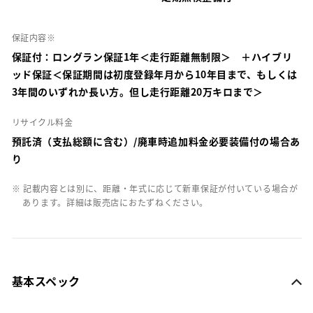
保証内容※
保証付：ロングラン保証1年＜走行距離無制限＞ ＋ハイブリ
ッド保証＜保証期間は初度登録年月から10年目まで、もしくは
3年間のいずれか長い方。但し走行距離20万キロまで＞
リサイクル料金
預託済（支払総額に含む）/廃車時追加料金必要装備付の場合あ
り
※ 記載内容とは別に、距離・年式に応じて新車保証が付いている場合が
あります。詳細は販売店におたずねください。
基本スペック