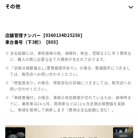
その他
店舗管理ナンバー【0360134D25256】
車台番号（下3桁）【803】
※ 支払総額には、車両価格の他、保険料、税金、登録などに伴う費用な
ど、購入の際に必要な全ての費用が含まれております。
※ 「定期点検整備なし(要整備箇所あり)」の場合、整備箇所につきまし
ては、販売店へお問い合わせください。
※ 「修復歴あり」の場合、修復部位の詳細につきましては、販売店へお
問い合わせください。
※ 「車検整備付」の場合、車検の有効期限が切れているため、納車時ま
でに、乗用車は24ヵ月、商用車などは12ヵ月定期点検整備を実施
し、車検を取得して納車します（費用は支払総額に含む）。