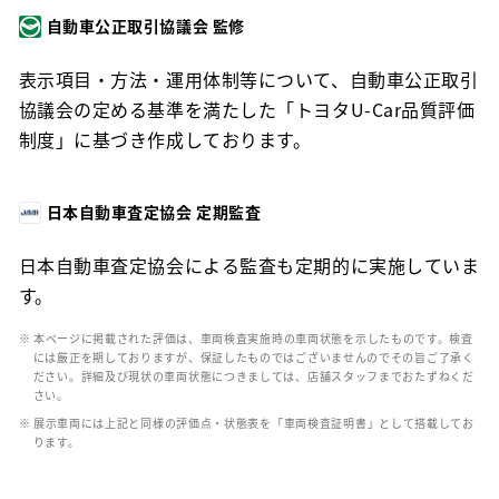
自動車公正取引協議会 監修
表示項目・方法・運用体制等について、自動車公正取引
協議会の定める基準を満たした「トヨタU-Car品質評価
制度」に基づき作成しております。
日本自動車査定協会 定期監査
日本自動車査定協会による監査も定期的に実施していま
す。
※ 本ページに掲載された評価は、車両検査実施時の車両状態を示したものです。検査
には厳正を期しておりますが、保証したものではございませんのでその旨ご了承く
ださい。詳細及び現状の車両状態につきましては、店舗スタッフまでおたずねくだ
さい。
※ 展示車両には上記と同様の評価点・状態表を「車両検査証明書」として搭載してお
ります。