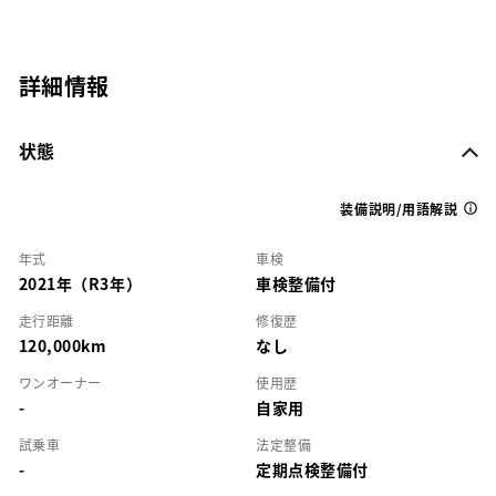
詳細情報
状態
装備説明/用語解説
年式
車検
2021年（R3年）
車検整備付
走行距離
修復歴
120,000km
なし
ワンオーナー
使用歴
-
自家用
試乗車
法定整備
-
定期点検整備付