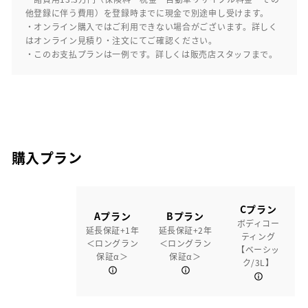
他登録に伴う費用）を登録時までに現金で別途申し受けます。
・オンライン購入ではご利用できない場合がございます。詳しく
はオンライン見積り・注文にてご確認ください。
・このお支払プランは一例です。詳しくは販売店スタッフまで。
購入プラン
Cプラン
Aプラン
Bプラン
ボディコー
延長保証+1年
延長保証+2年
ティング
＜ロングラン
＜ロングラン
【ベーシッ
保証α＞
保証α＞
ク/3L】