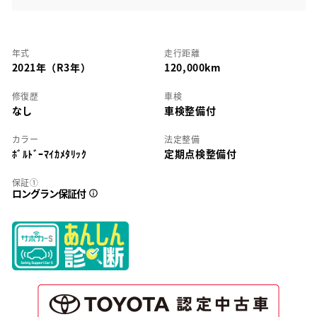
年式
走行距離
2021年（R3年）
120,000km
修復歴
車検
なし
車検整備付
カラー
法定整備
ﾎﾞﾙﾄﾞｰﾏｲｶﾒﾀﾘｯｸ
定期点検整備付
保証①
ロングラン保証付