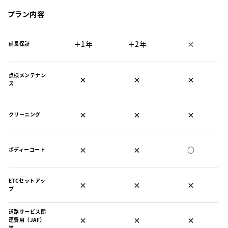
プラン内容
＋1年
＋2年
×
延長保証
点検メンテナン
×
×
×
ス
×
×
×
クリーニング
×
×
○
ボディーコート
ETCセットアッ
×
×
×
プ
道路サービス関
×
×
×
連費用（JAF）
等