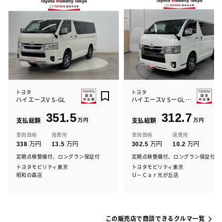
トヨタ
トヨタ
ハイエースV S-GL
ハイエースV SーGLダークP2
351.5
312.7
支払総額
万円
支払総額
万円
車両価格
諸費用
車両価格
諸費用
万円
万円
万円
万円
338
13.5
302.5
10.2
定期点検整備付、ロングラン保証付
定期点検整備付、ロングラン保証付
トヨタモビリティ東京
トヨタモビリティ東京
昭和の森店
Ｕ－Ｃａｒ光が丘店
この販売店で商談できるクルマ一覧