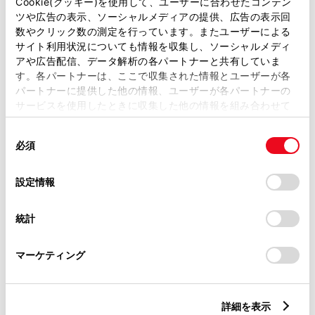
衝突被害軽減ブレーキ
Cookie(クッキー)を使用して、ユーザーに合わせたコンテン
ツや広告の表示、ソーシャルメディアの提供、広告の表示回
Toyota Safety Sense・Lexus Safety Systemのﾌﾟﾘｸﾗｯｼｭｾｰﾌﾃｨ
数やクリック数の測定を行っています。またユーザーによる
（対車両・歩行者）
サイト利用状況についても情報を収集し、ソーシャルメディ
アや広告配信、データ解析の各パートナーと共有していま
す。各パートナーは、ここで収集された情報とユーザーが各
車線逸脱警報
パートナーに提供した他の情報、ユーザーが各パートナーの
サービスを使用したときに収集した他の情報を組み合わせて
使用することがあります。当ウェブサイトの使用を続行する
クルーズコントロール
同
とCookie(クッキー)に同意したこととなります。
必須
意
の
「すべてのCookieを許可」をクリックすることで、お客様の
選
デバイスにすべてのCookie(クッキー)が保存されることに同
先進ライト
設定情報
択
意したことになります。Cookie(クッキー)のオプトアウト、
設定の変更、同意を撤回したりするにあたっては、当社の
統計
「
Cookie（クッキー）情報の取り扱いについて
」をご覧くだ
ブラインドスポットモニター（後側方検知）
さい。
マーケティング
ドライブレコーダー
※ 記録媒体(SDカード等)は別途ご購入いただく場合がございます
詳細を表示