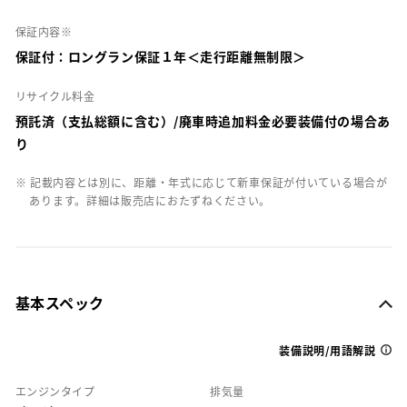
保証内容※
保証付：ロングラン保証１年＜走行距離無制限＞
リサイクル料金
預託済（支払総額に含む）/廃車時追加料金必要装備付の場合あ
り
※ 記載内容とは別に、距離・年式に応じて新車保証が付いている場合が
あります。詳細は販売店におたずねください。
基本スペック
装備説明/用語解説
エンジンタイプ
排気量