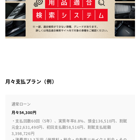
月々支払プラン（例）
通常ローン
月々54,300円
・支払回数60回（5年）、実質年率8.8%、頭金136,510円、割賦
元金2,631,490円、初回支払額58,516円、割賦支払総額
3,398,726円
・諸費用13.3万円（保険料・税金・自動車リサイクル料金・その