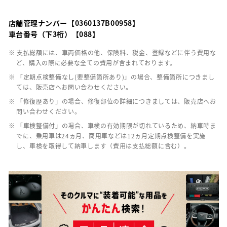
店舗管理ナンバー【0360137B00958】
車台番号（下3桁）【088】
※ 支払総額には、車両価格の他、保険料、税金、登録などに伴う費用な
ど、購入の際に必要な全ての費用が含まれております。
※ 「定期点検整備なし(要整備箇所あり)」の場合、整備箇所につきまし
ては、販売店へお問い合わせください。
※ 「修復歴あり」の場合、修復部位の詳細につきましては、販売店へお
問い合わせください。
※ 「車検整備付」の場合、車検の有効期限が切れているため、納車時ま
でに、乗用車は24ヵ月、商用車などは12ヵ月定期点検整備を実施
し、車検を取得して納車します（費用は支払総額に含む）。