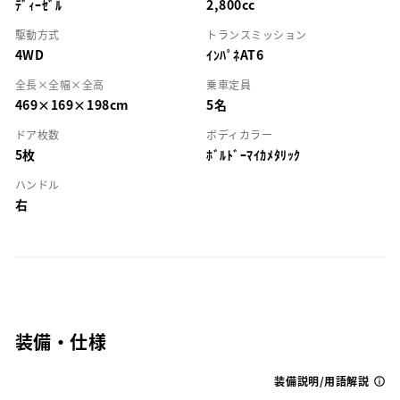
ﾃﾞｨｰｾﾞﾙ
2,800cc
駆動方式
トランスミッション
4WD
ｲﾝﾊﾟﾈAT6
全長×全幅×全高
乗車定員
469×169×198cm
5名
ドア枚数
ボディカラー
5枚
ﾎﾞﾙﾄﾞｰﾏｲｶﾒﾀﾘｯｸ
ハンドル
右
装備・仕様
装備説明/用語解説