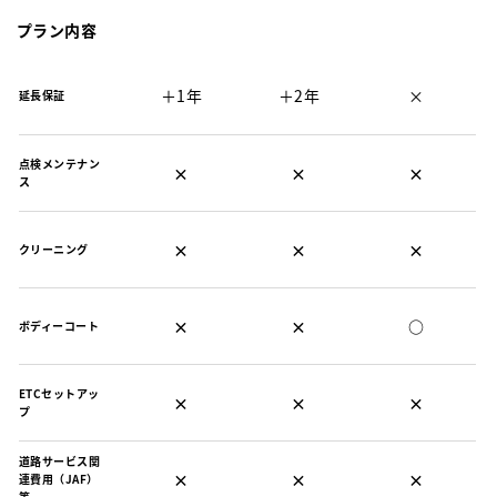
プラン内容
＋1年
＋2年
×
延長保証
点検メンテナン
×
×
×
ス
×
×
×
クリーニング
×
×
○
ボディーコート
ETCセットアッ
×
×
×
プ
道路サービス関
×
×
×
連費用（JAF）
等