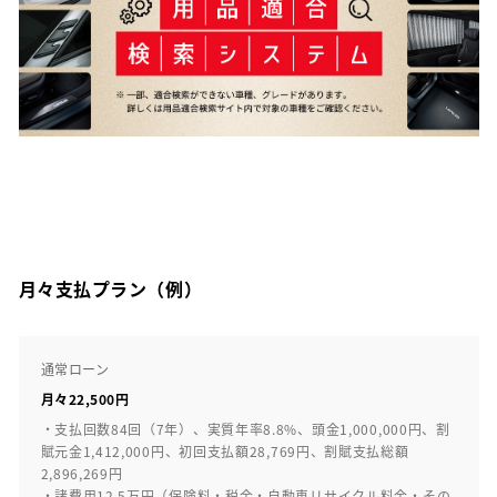
月々支払プラン（例）
通常ローン
月々22,500円
・支払回数84回（7年）、実質年率8.8%、頭金1,000,000円、割
賦元金1,412,000円、初回支払額28,769円、割賦支払総額
2,896,269円
・諸費用12.5万円（保険料・税金・自動車リサイクル料金・その