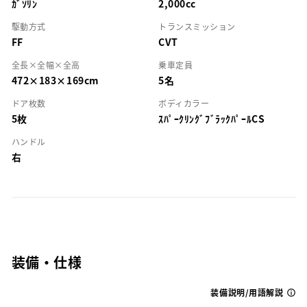
ｶﾞｿﾘﾝ
2,000cc
駆動方式
トランスミッション
FF
CVT
全長×全幅×全高
乗車定員
472×183×169cm
5名
ドア枚数
ボディカラー
5枚
ｽﾊﾟｰｸﾘﾝｸﾞﾌﾞﾗｯｸﾊﾟｰﾙCS
ハンドル
右
装備・仕様
装備説明/用語解説