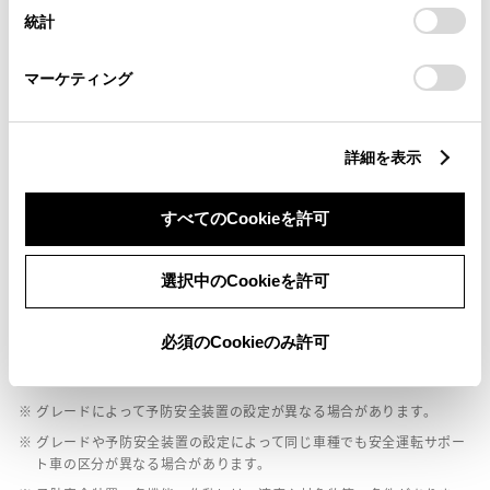
設定の変更、同意を撤回したりするにあたっては、当社の
統計
「
Cookie（クッキー）情報の取り扱いについて
」をご覧くだ
ペダル踏み間違い急発進抑制装置
さい。
マーケティング
ｲﾝﾃﾘｼﾞｪﾝﾄｸﾘｱﾗﾝｽｿﾅｰ・ｽﾏｰﾄｱｼｽﾄ
パノラミックビューモニター（全周囲カメラ）
詳細を表示
すべてのCookieを許可
バックモニター
選択中のCookieを許可
エアバッグ
必須のCookieのみ許可
：ﾃﾞｭｱﾙ+ｻｲﾄﾞｴｱﾊﾞｯｸﾞ
※ グレードによって予防安全装置の設定が異なる場合があります。
※ グレードや予防安全装置の設定によって同じ車種でも安全運転サポー
ト車の区分が異なる場合があります。