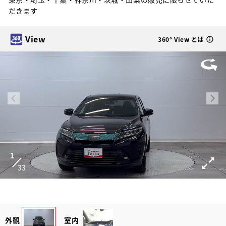
だきます
View
360° View とは
1
33
外観
室内