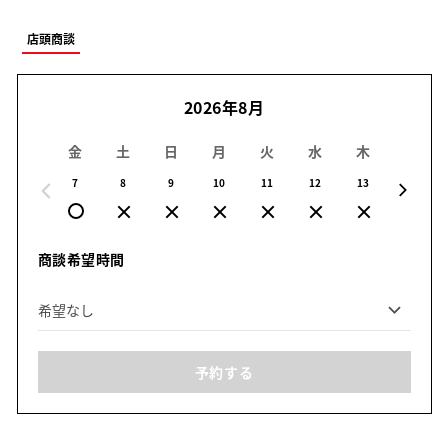
店頭商談
2026年8月
金
土
日
月
火
水
木
金
7
8
9
10
11
12
13
14
商談希望時間
予約する