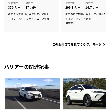
車両価格
諸費用
車両価格
諸費用
万円
万円
万円
万円
370
17
299.8
16.7
定期点検整備付、ロングラン保証付
定期点検整備付、ロングラン保証付
トヨタ中古車オンラインストア車両
トヨタモビリティ東京
南大沢店
この販売店で商談できるクルマ一覧
ハリアーの関連記事
の