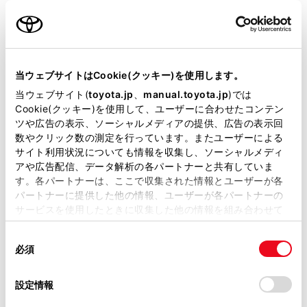
衝突被害軽減ブレーキ
Toyota Safety Sense・Lexus Safety Systemのﾌﾟﾘｸﾗｯｼｭｾｰﾌﾃｨ
（対車両・歩行者）
当ウェブサイトはCookie(クッキー)を使用します。
車線逸脱警報
当ウェブサイト(
toyota.jp
、
manual.toyota.jp
)では
Cookie(クッキー)を使用して、ユーザーに合わせたコンテン
ツや広告の表示、ソーシャルメディアの提供、広告の表示回
クルーズコントロール
数やクリック数の測定を行っています。またユーザーによる
サイト利用状況についても情報を収集し、ソーシャルメディ
アや広告配信、データ解析の各パートナーと共有していま
先進ライト
す。各パートナーは、ここで収集された情報とユーザーが各
パートナーに提供した他の情報、ユーザーが各パートナーの
サービスを使用したときに収集した他の情報を組み合わせて
使用することがあります。当ウェブサイトの使用を続行する
ブラインドスポットモニター（後側方検知）
同
とCookie(クッキー)に同意したこととなります。
必須
意
の
「すべてのCookieを許可」をクリックすることで、お客様の
ドライブレコーダー
選
デバイスにすべてのCookie(クッキー)が保存されることに同
設定情報
※ 記録媒体(SDカード等)は別途ご購入いただく場合がございます
択
意したことになります。Cookie(クッキー)のオプトアウト、