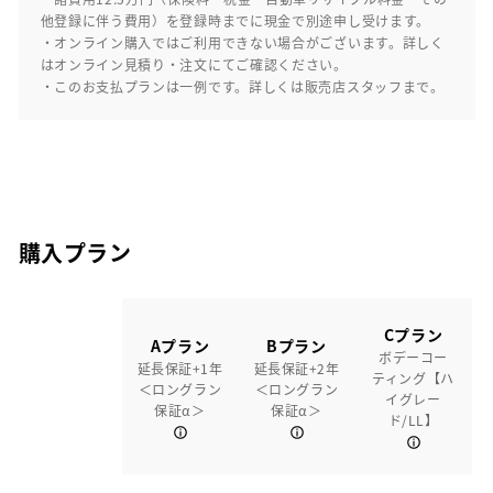
他登録に伴う費用）を登録時までに現金で別途申し受けます。
・オンライン購入ではご利用できない場合がございます。詳しく
はオンライン見積り・注文にてご確認ください。
・このお支払プランは一例です。詳しくは販売店スタッフまで。
購入プラン
Cプラン
Aプラン
Bプラン
ボデーコー
延長保証+1年
延長保証+2年
ティング【ハ
＜ロングラン
＜ロングラン
イグレー
保証α＞
保証α＞
ド/LL】