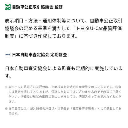
自動車公正取引協議会 監修
表示項目・方法・運用体制等について、自動車公正取引
協議会の定める基準を満たした「トヨタU-Car品質評価
制度」に基づき作成しております。
日本自動車査定協会 定期監査
日本自動車査定協会による監査も定期的に実施していま
す。
※ 本ページに掲載された評価は、車両検査実施時の車両状態を示したものです。検査
には厳正を期しておりますが、保証したものではございませんのでその旨ご了承く
ださい。詳細及び現状の車両状態につきましては、店舗スタッフまでおたずねくだ
さい。
※ 展示車両には上記と同様の評価点・状態表を「車両検査証明書」として搭載してお
ります。