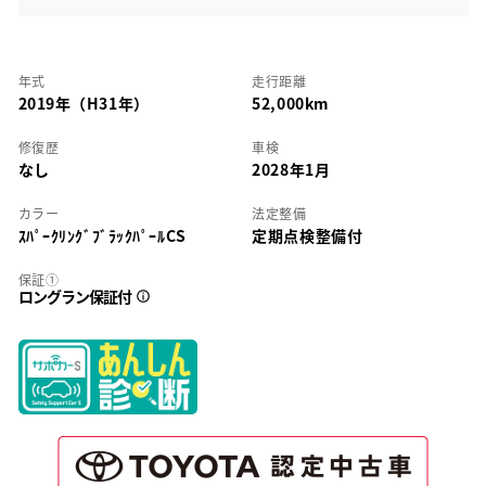
年式
走行距離
2019年（H31年）
52,000km
修復歴
車検
なし
2028年1月
カラー
法定整備
ｽﾊﾟｰｸﾘﾝｸﾞﾌﾞﾗｯｸﾊﾟｰﾙCS
定期点検整備付
保証①
ロングラン保証付