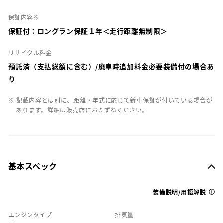
保証内容※
保証付：ロングラン保証１年＜走行距離無制限＞
リサイクル料金
預託済（支払総額に含む）/廃車時追加料金必要装備付の場合あ
り
※ 記載内容とは別に、距離・年式に応じて新車保証が付いている場合が
あります。詳細は販売店におたずねください。
基本スペック
装備説明/用語解説
エンジンタイプ
排気量