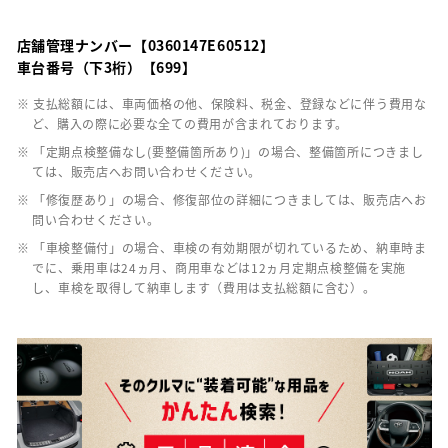
店舗管理ナンバー【0360147E60512】
車台番号（下3桁）【699】
※ 支払総額には、車両価格の他、保険料、税金、登録などに伴う費用な
ど、購入の際に必要な全ての費用が含まれております。
※ 「定期点検整備なし(要整備箇所あり)」の場合、整備箇所につきまし
ては、販売店へお問い合わせください。
※ 「修復歴あり」の場合、修復部位の詳細につきましては、販売店へお
問い合わせください。
※ 「車検整備付」の場合、車検の有効期限が切れているため、納車時ま
でに、乗用車は24ヵ月、商用車などは12ヵ月定期点検整備を実施
し、車検を取得して納車します（費用は支払総額に含む）。