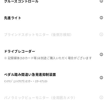
クルーズコントロール
先進ライト
ブラインドスポットモニター（後側方検知）
ドライブレコーダー
※ 記録媒体(SDカード等)は別途ご購入いただく場合がございます
ペダル踏み間違い急発進抑制装置
ｲﾝﾃﾘｼﾞｪﾝﾄｸﾘｱﾗﾝｽｿﾅｰ・ｽﾏｰﾄｱｼｽﾄ
パノラミックビューモニター（全周囲カメラ）