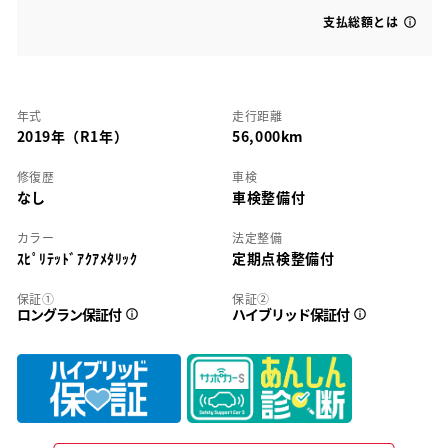
支払総額とは
年式
走行距離
2019年（R1年）
56,000km
修復歴
車検
なし
車検整備付
カラー
法定整備
ｽﾋﾟﾘﾃｯﾄﾞｱｸｱﾒﾀﾘｯｸ
定期点検整備付
保証①
保証②
ロングラン保証付
ハイブリッド保証付