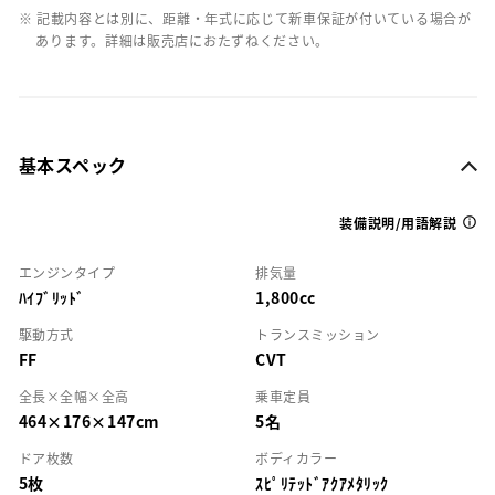
※ 記載内容とは別に、距離・年式に応じて新車保証が付いている場合が
あります。詳細は販売店におたずねください。
基本スペック
装備説明/用語解説
エンジンタイプ
排気量
ﾊｲﾌﾞﾘｯﾄﾞ
1,800cc
駆動方式
トランスミッション
FF
CVT
全長×全幅×全高
乗車定員
464×176×147cm
5名
ドア枚数
ボディカラー
5枚
ｽﾋﾟﾘﾃｯﾄﾞｱｸｱﾒﾀﾘｯｸ