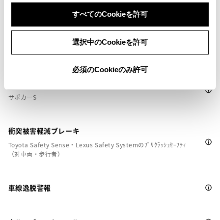
すべてのCookieを許可
安全装置・運転サポート
選択中のCookieを許可
必須のCookieのみ許可
サポカー
サポカーS
衝突被害軽減ブレーキ
Toyota Safety Sense・Lexus Safety Systemのﾌﾟﾘｸﾗｯｼｭｾｰﾌﾃｨ
（対車両・歩行者）
車線逸脱警報