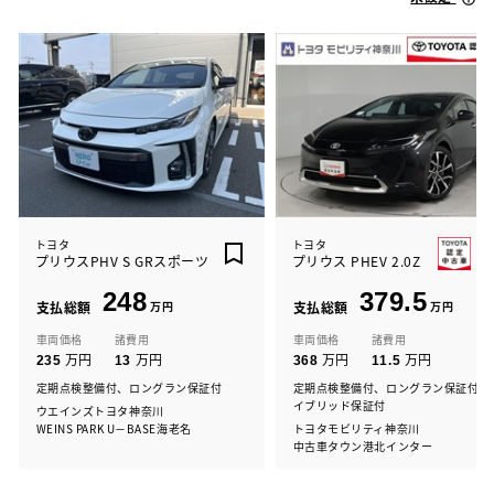
トヨタ
トヨタ
プリウスPHV S GRスポーツ
プリウス PHEV 2.0Z
248
379.5
支払総額
万円
支払総額
万円
車両価格
諸費用
車両価格
諸費用
万円
万円
万円
万円
235
13
368
11.5
定期点検整備付、ロングラン保証付
定期点検整備付、ロングラン保証付、
イブリッド保証付
ウエインズトヨタ神奈川
WEINS PARK U－BASE海老名
トヨタモビリティ神奈川
中古車タウン港北インター