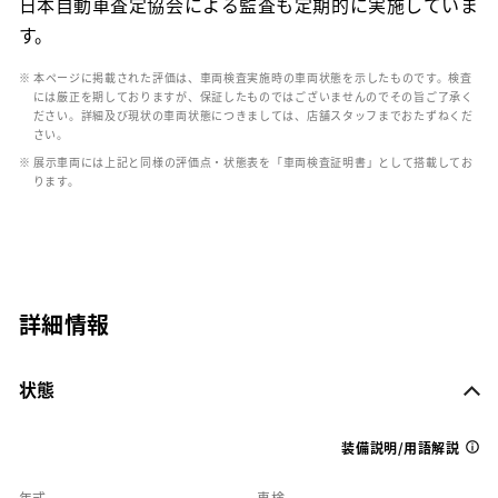
日本自動車査定協会による監査も定期的に実施していま
す。
※ 本ページに掲載された評価は、車両検査実施時の車両状態を示したものです。検査
には厳正を期しておりますが、保証したものではございませんのでその旨ご了承く
ださい。詳細及び現状の車両状態につきましては、店舗スタッフまでおたずねくだ
さい。
※ 展示車両には上記と同様の評価点・状態表を「車両検査証明書」として搭載してお
ります。
詳細情報
状態
装備説明/用語解説
年式
車検