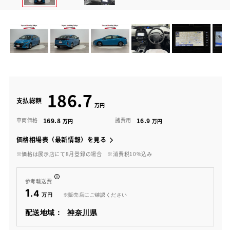
186.7
支払総額
169.8
16.9
車両価格
諸費用
価格相場表（最新情報）を見る
※価格は展示店にて8月登録の場合
※消費税10%込み
参考輸送費
1
.4
※販売店にご確認ください
配送地域：
神奈川県