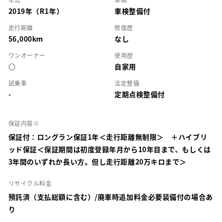
2019年（R1年）
車検整備付
走行距離
修復歴
56,000km
なし
ワンオーナー
使用歴
○
自家用
試乗車
法定整備
-
定期点検整備付
保証内容※
保証付：ロングラン保証1年＜走行距離無制限＞ ＋ハイブリ
ッド保証＜保証期間は初度登録年月から10年目まで、もしくは
3年間のいずれか長い方。但し走行距離20万キロまで＞
リサイクル料金
預託済（支払総額に含む）/廃車時追加料金必要装備付の場合あ
り