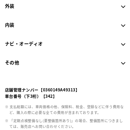
外装
内装
ナビ・オーディオ
その他
店舗管理ナンバー【0360149A49313】
車台番号（下3桁）【342】
※ 支払総額には、車両価格の他、保険料、税金、登録などに伴う費用な
ど、購入の際に必要な全ての費用が含まれております。
※ 「定期点検整備なし(要整備箇所あり)」の場合、整備箇所につきまし
ては、販売店へお問い合わせください。