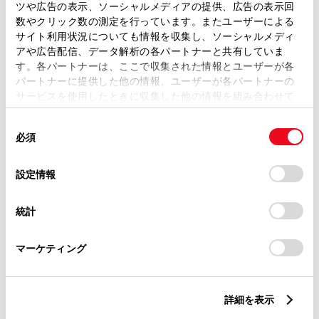
ツや広告の表示、ソーシャルメディアの提供、広告の表示回
数やクリック数の測定を行っています。またユーザーによる
サイト利用状況についても情報を収集し、ソーシャルメディ
ABS
アや広告配信、データ解析の各パートナーと共有していま
す。各パートナーは、ここで収集された情報とユーザーが各
パートナーに提供した他の情報、ユーザーが各パートナーの
サービスを使用したときに収集した他の情報を組み合わせて
横滑防止装置
使用することがあります。当ウェブサイトの使用を続行する
同
とCookie(クッキー)に同意したこととなります。
必須
意
キーレス
の
「すべてのCookieを許可」をクリックすることで、お客様の
：ｽﾏｰﾄｷ-
選
デバイスにすべてのCookie(クッキー)が保存されることに同
設定情報
択
意したことになります。Cookie(クッキー)のオプトアウト、
設定の変更、同意を撤回したりするにあたっては、当社の
統計
「
Cookie（クッキー）情報の取り扱いについて
」をご覧くだ
リモコンスターター
さい。
マーケティング
ETC
※ セットアップ費用は別途申し受けます
詳細を表示