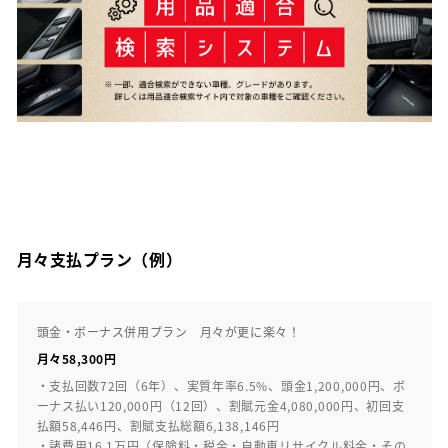
月々支払プラン（例）
頭金・ボーナス併用プラン 月々が更に楽々！
月々58,300円
・支払回数72回（6年）、実質年率6.5%、頭金1,200,000円、ボ
ーナス払い120,000円（12回）、割賦元金4,080,000円、初回支
払額58,446円、割賦支払総額6,138,146円
・諸費用16.1万円（保険料・税金・自動車リサイクル料金・その