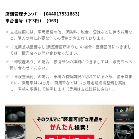
店舗管理ナンバー【044017531883】
車台番号（下3桁）【063】
※ 支払総額には、車両価格の他、保険料、税金、登録などに伴う費用な
ど、購入の際に必要な全ての費用が含まれております。
※ 「定期点検整備なし(要整備箇所あり)」の場合、整備箇所につきまし
ては、販売店へお問い合わせください。
※ 「修復歴あり」の場合、修復部位の詳細につきましては、販売店へお
問い合わせください。
※ 「車検整備付」の場合、車検の有効期限が切れているため、納車時ま
でに、乗用車は24ヵ月、商用車などは12ヵ月定期点検整備を実施
し、車検を取得して納車します（費用は支払総額に含む）。