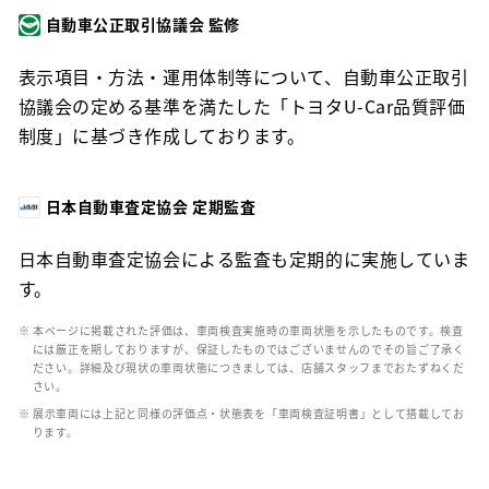
自動車公正取引協議会 監修
表示項目・方法・運用体制等について、自動車公正取引
協議会の定める基準を満たした「トヨタU-Car品質評価
制度」に基づき作成しております。
日本自動車査定協会 定期監査
日本自動車査定協会による監査も定期的に実施していま
す。
※ 本ページに掲載された評価は、車両検査実施時の車両状態を示したものです。検査
には厳正を期しておりますが、保証したものではございませんのでその旨ご了承く
ださい。詳細及び現状の車両状態につきましては、店舗スタッフまでおたずねくだ
さい。
※ 展示車両には上記と同様の評価点・状態表を「車両検査証明書」として搭載してお
ります。