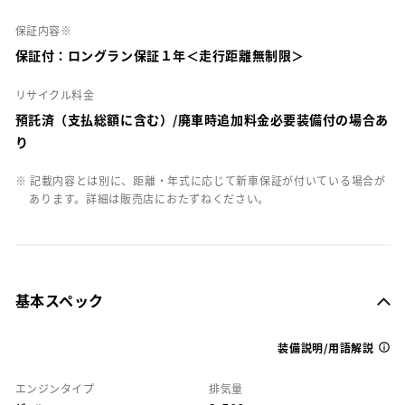
保証内容※
保証付：ロングラン保証１年＜走行距離無制限＞
リサイクル料金
預託済（支払総額に含む）/廃車時追加料金必要装備付の場合あ
り
※ 記載内容とは別に、距離・年式に応じて新車保証が付いている場合が
あります。詳細は販売店におたずねください。
基本スペック
装備説明/用語解説
エンジンタイプ
排気量