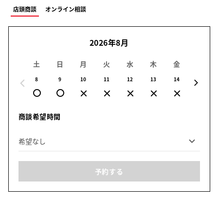
店頭商談
オンライン相談
2026年8月
土
日
月
火
水
木
金
土
8
9
10
11
12
13
14
15
商談希望時間
予約する