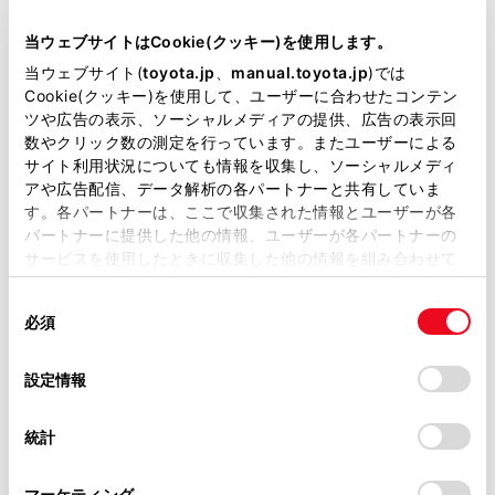
当ウェブサイトはCookie(クッキー)を使用します。
リモコンスターター
当ウェブサイト(
toyota.jp
、
manual.toyota.jp
)では
Cookie(クッキー)を使用して、ユーザーに合わせたコンテン
ツや広告の表示、ソーシャルメディアの提供、広告の表示回
ETC
数やクリック数の測定を行っています。またユーザーによる
※ セットアップ費用は別途申し受けます
サイト利用状況についても情報を収集し、ソーシャルメディ
アや広告配信、データ解析の各パートナーと共有していま
す。各パートナーは、ここで収集された情報とユーザーが各
パートナーに提供した他の情報、ユーザーが各パートナーの
サービスを使用したときに収集した他の情報を組み合わせて
使用することがあります。当ウェブサイトの使用を続行する
安全装置・運転サポート
同
とCookie(クッキー)に同意したこととなります。
必須
意
の
「すべてのCookieを許可」をクリックすることで、お客様の
選
デバイスにすべてのCookie(クッキー)が保存されることに同
設定情報
サポカー
択
意したことになります。Cookie(クッキー)のオプトアウト、
設定の変更、同意を撤回したりするにあたっては、当社の
サポカーS
統計
「
Cookie（クッキー）情報の取り扱いについて
」をご覧くだ
さい。
マーケティング