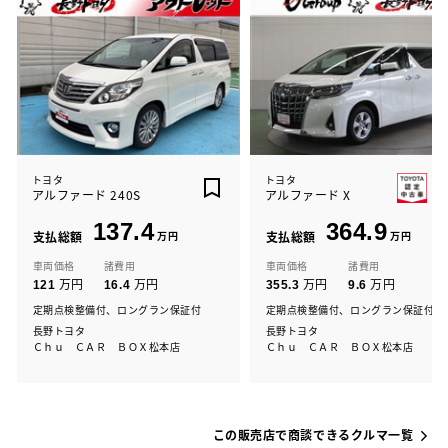
トヨタ
トヨタ
アルファード 240S
アルファード X
137.4
364.9
支払総額
万円
支払総額
万円
車両価格
諸費用
車両価格
諸費用
万円
万円
万円
万円
121
16.4
355.3
9.6
定期点検整備付、ロングラン保証付
定期点検整備付、ロングラン保証付
長野トヨタ
長野トヨタ
Ｃｈｕ ＣＡＲ ＢＯＸ松本店
Ｃｈｕ ＣＡＲ ＢＯＸ松本店
この販売店で商談できるクルマ一覧