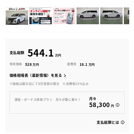
544.1
支払総額
528
16.1
車両価格
諸費用
価格相場表（最新情報）を見る
※価格は展示店にて8月登録の場合
※消費税10%込み
月々
頭金・ボーナス併用プラン 月々が更に楽々！
58,300
円
支払総額とは