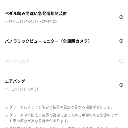
ペダル踏み間違い急発進抑制装置
ｲﾝﾃﾘｼﾞｪﾝﾄｸﾘｱﾗﾝｽｿﾅｰ・ｽﾏｰﾄｱｼｽﾄ
パノラミックビューモニター（全周囲カメラ）
バックモニター
エアバッグ
：ﾃﾞｭｱﾙ+ｻｲﾄﾞｴｱﾊﾞｯｸﾞ
※ グレードによって予防安全装置の設定が異なる場合があります。
※ グレードや予防安全装置の設定によって同じ車種でも安全運転サポー
ト車の区分が異なる場合があります。