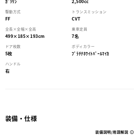
ｶﾞｿﾘﾝ
2,500cc
駆動方式
トランスミッション
FF
CVT
全長×全幅×全高
乗車定員
499×185×193cm
7名
ドア枚数
ボディカラー
5枚
ﾌﾟﾗﾁﾅﾎﾜｲﾄﾊﾟｰﾙﾏｲｶ
ハンドル
右
装備・仕様
装備説明/用語解説