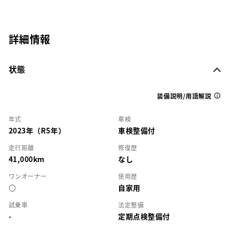
詳細情報
状態
装備説明/用語解説
年式
車検
2023年（R5年）
車検整備付
走行距離
修復歴
41,000km
なし
ワンオーナー
使用歴
○
自家用
試乗車
法定整備
-
定期点検整備付