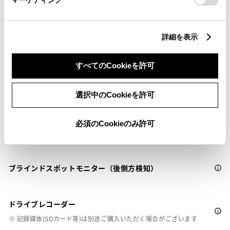
衝突被害軽減ブレーキ
Toyota Safety Sense・Lexus Safety Systemのﾌﾟﾘｸﾗｯｼｭｾｰﾌﾃｨ
（対車両・歩行者）
詳細を表示
車線逸脱警報
すべてのCookieを許可
選択中のCookieを許可
クルーズコントロール
必須のCookieのみ許可
先進ライト
ブラインドスポットモニター（後側方検知）
ドライブレコーダー
※ 記録媒体(SDカード等)は別途ご購入いただく場合がございます