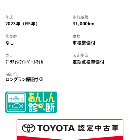
年式
走行距離
2023年（R5年）
41,000km
修復歴
車検
なし
車検整備付
カラー
法定整備
ﾌﾟﾗﾁﾅﾎﾜｲﾄﾊﾟｰﾙﾏｲｶ
定期点検整備付
保証①
ロングラン保証付