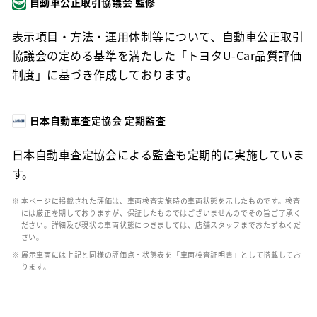
自動車公正取引協議会 監修
表示項目・方法・運用体制等について、自動車公正取引
協議会の定める基準を満たした「トヨタU-Car品質評価
制度」に基づき作成しております。
日本自動車査定協会 定期監査
日本自動車査定協会による監査も定期的に実施していま
す。
※ 本ページに掲載された評価は、車両検査実施時の車両状態を示したものです。検査
には厳正を期しておりますが、保証したものではございませんのでその旨ご了承く
ださい。詳細及び現状の車両状態につきましては、店舗スタッフまでおたずねくだ
さい。
※ 展示車両には上記と同様の評価点・状態表を「車両検査証明書」として搭載してお
ります。