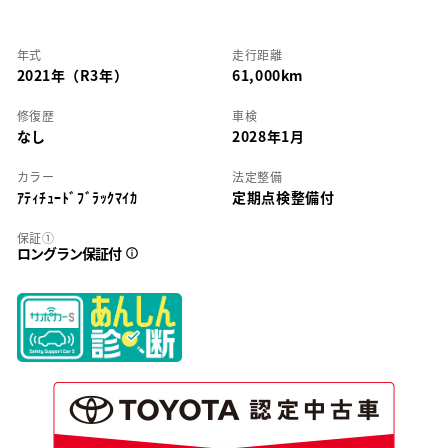
年式
走行距離
2021年（R3年）
61,000km
修復歴
車検
なし
2028年1月
カラー
法定整備
ｱﾃｨﾁｭｰﾄﾞﾌﾞﾗｯｸﾏｲｶ
定期点検整備付
保証①
ロングラン保証付