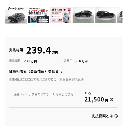
239.4
支払総額
231
8.4
車両価格
諸費用
価格相場表（最新情報）を見る
※価格は展示店にて8月登録の場合
※消費税10%込み
月々
頭金・ボーナス併用プラン 月々が更に楽々！
21,500
円
支払総額とは