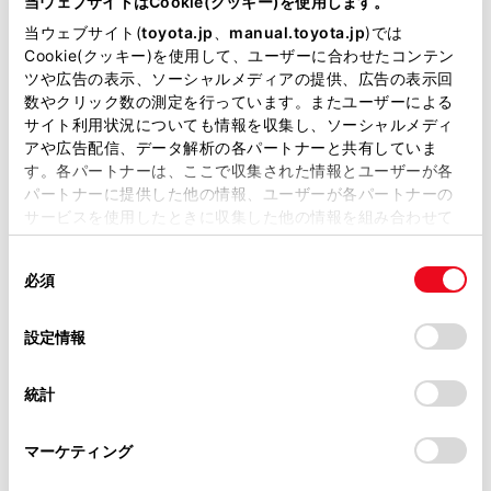
当ウェブサイトはCookie(クッキー)を使用します。
リモコンスターター
当ウェブサイト(
toyota.jp
、
manual.toyota.jp
)では
Cookie(クッキー)を使用して、ユーザーに合わせたコンテン
ツや広告の表示、ソーシャルメディアの提供、広告の表示回
ETC
数やクリック数の測定を行っています。またユーザーによる
サイト利用状況についても情報を収集し、ソーシャルメディ
※ セットアップ費用は別途申し受けます
アや広告配信、データ解析の各パートナーと共有していま
す。各パートナーは、ここで収集された情報とユーザーが各
パートナーに提供した他の情報、ユーザーが各パートナーの
サービスを使用したときに収集した他の情報を組み合わせて
使用することがあります。当ウェブサイトの使用を続行する
同
とCookie(クッキー)に同意したこととなります。
安全装置・運転サポート
必須
意
の
「すべてのCookieを許可」をクリックすることで、お客様の
選
デバイスにすべてのCookie(クッキー)が保存されることに同
設定情報
択
意したことになります。Cookie(クッキー)のオプトアウト、
サポカー
設定の変更、同意を撤回したりするにあたっては、当社の
統計
サポカーS
「
Cookie（クッキー）情報の取り扱いについて
」をご覧くだ
さい。
マーケティング
衝突被害軽減ブレーキ