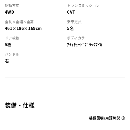
駆動方式
トランスミッション
4WD
CVT
全長×全幅×全高
乗車定員
461×186×169cm
5名
ドア枚数
ボディカラー
5枚
ｱﾃｨﾁｭｰﾄﾞﾌﾞﾗｯｸﾏｲｶ
ハンドル
右
装備・仕様
装備説明/用語解説