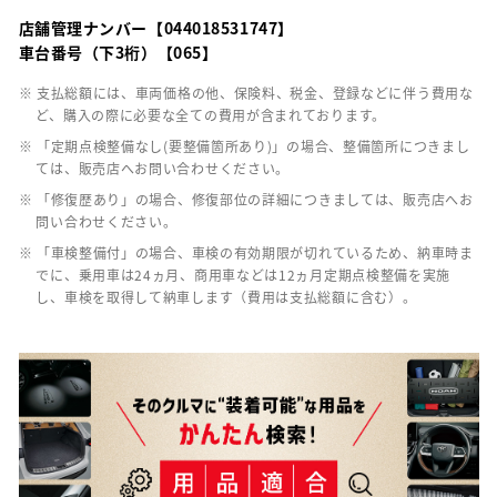
店舗管理ナンバー【044018531747】
車台番号（下3桁）【065】
※ 支払総額には、車両価格の他、保険料、税金、登録などに伴う費用な
ど、購入の際に必要な全ての費用が含まれております。
※ 「定期点検整備なし(要整備箇所あり)」の場合、整備箇所につきまし
ては、販売店へお問い合わせください。
※ 「修復歴あり」の場合、修復部位の詳細につきましては、販売店へお
問い合わせください。
※ 「車検整備付」の場合、車検の有効期限が切れているため、納車時ま
でに、乗用車は24ヵ月、商用車などは12ヵ月定期点検整備を実施
し、車検を取得して納車します（費用は支払総額に含む）。