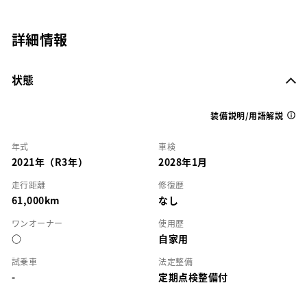
詳細情報
状態
装備説明/用語解説
年式
車検
2021年（R3年）
2028年1月
走行距離
修復歴
61,000km
なし
ワンオーナー
使用歴
○
自家用
試乗車
法定整備
-
定期点検整備付