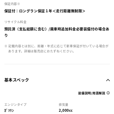
保証内容※
保証付：ロングラン保証１年＜走行距離無制限＞
リサイクル料金
預託済（支払総額に含む）/廃車時追加料金必要装備付の場合あ
り
※ 記載内容とは別に、距離・年式に応じて新車保証が付いている場合が
あります。詳細は販売店におたずねください。
基本スペック
装備説明/用語解説
エンジンタイプ
排気量
ｶﾞｿﾘﾝ
2,000cc