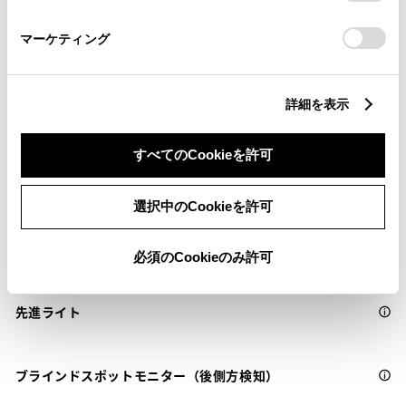
さい。
サポカーS
マーケティング
衝突被害軽減ブレーキ
詳細を表示
Toyota Safety Sense・Lexus Safety Systemのﾌﾟﾘｸﾗｯｼｭｾｰﾌﾃｨ
（対車両・歩行者）
すべてのCookieを許可
車線逸脱警報
選択中のCookieを許可
クルーズコントロール
必須のCookieのみ許可
先進ライト
ブラインドスポットモニター（後側方検知）