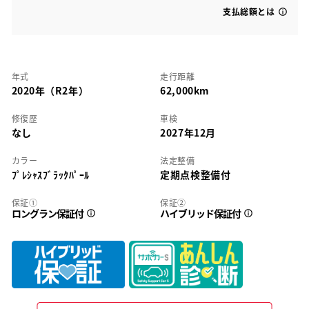
支払総額とは
年式
走行距離
2020年（R2年）
62,000km
修復歴
車検
なし
2027年12月
カラー
法定整備
ﾌﾟﾚｼｬｽﾌﾞﾗｯｸﾊﾟｰﾙ
定期点検整備付
保証①
保証②
ロングラン保証付
ハイブリッド保証付