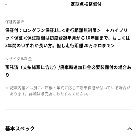
-
定期点検整備付
保証内容※
保証付：ロングラン保証1年＜走行距離無制限＞ ＋ハイブリ
ッド保証＜保証期間は初度登録年月から10年目まで、もしくは
3年間のいずれか長い方。但し走行距離20万キロまで＞
リサイクル料金
預託済（支払総額に含む）/廃車時追加料金必要装備付の場合あ
り
※ 記載内容とは別に、距離・年式に応じて新車保証が付いている場合が
あります。詳細は販売店におたずねください。
基本スペック