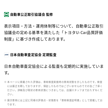
自動車公正取引協議会 監修
表示項目・方法・運用体制等について、自動車公正取引
協議会の定める基準を満たした「トヨタU-Car品質評価
制度」に基づき作成しております。
日本自動車査定協会 定期監査
日本自動車査定協会による監査も定期的に実施していま
す。
※ 本ページに掲載された評価は、車両検査実施時の車両状態を示したものです。検査
には厳正を期しておりますが、保証したものではございませんのでその旨ご了承く
ださい。詳細及び現状の車両状態につきましては、店舗スタッフまでおたずねくだ
さい。
※ 展示車両には上記と同様の評価点・状態表を「車両検査証明書」として搭載してお
ります。