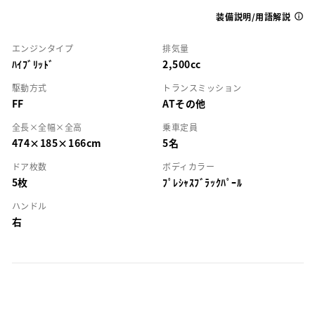
装備説明/用語解説
エンジンタイプ
排気量
ﾊｲﾌﾞﾘｯﾄﾞ
2,500cc
駆動方式
トランスミッション
FF
ATその他
全長×全幅×全高
乗車定員
474×185×166cm
5名
ドア枚数
ボディカラー
5枚
ﾌﾟﾚｼｬｽﾌﾞﾗｯｸﾊﾟｰﾙ
ハンドル
右