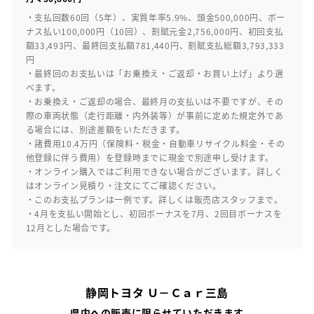
・支払回数60回（5年）、実質年率5.9%、頭金500,000円、ボー
ナス払い100,000円（10回）、割賦元金2,756,000円、初回支払
額33,493円、最終回支払額781,440円、割賦支払総額3,793,333
円
・最終回のお支払いは「お乗換え・ご返却・お買い上げ」より選
べます。
・お乗換え・ご返却の場合、最終月の支払いは不要ですが、その
際の車両状態（走行距離・内外装等）が事前に定めた規定外であ
る場合には、別途差額をいただきます。
・諸費用10.4万円（保険料・税金・自動車リサイクル料金・その
他登録に伴う費用）を登録時までに現金で別途申し受けます。
・オンライン購入ではご利用できない場合がございます。詳しく
はオンライン見積り・注文にてご確認ください。
・このお支払プランは一例です。詳しくは販売店スタッフまで。
・4月を支払い開始とし、初回ボーナスを7月、2回目ボーナスを
12月とした場合です。
静岡トヨタ Ｕ－Ｃａｒ三島
県内への販売に限らせていただきます