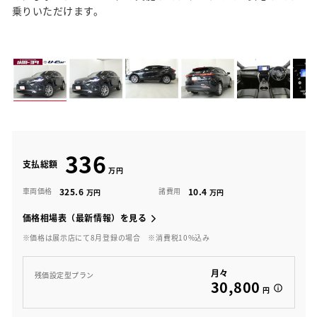
乗りいただけます。
336
支払総額
325.6
10.4
車両価格
諸費用
価格相場表（最新情報）を見る
※価格は展示店にて8月登録の場合
※消費税10%込み
月々
残価設定型プラン
30,800
円