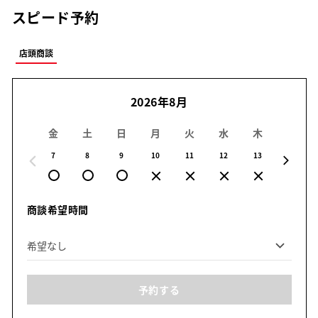
スピード予約
店頭商談
2026年8月
金
土
日
月
火
水
木
金
7
8
9
10
11
12
13
14
商談希望時間
予約する