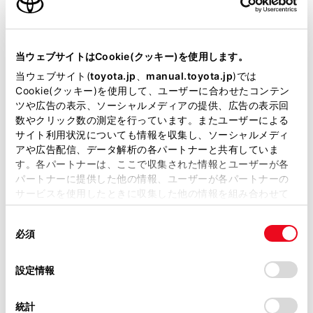
キーレス
：ｽﾏｰﾄｷ-
当ウェブサイトはCookie(クッキー)を使用します。
当ウェブサイト(
toyota.jp
、
manual.toyota.jp
)では
リモコンスターター
Cookie(クッキー)を使用して、ユーザーに合わせたコンテン
ツや広告の表示、ソーシャルメディアの提供、広告の表示回
数やクリック数の測定を行っています。またユーザーによる
サイト利用状況についても情報を収集し、ソーシャルメディ
ETC
アや広告配信、データ解析の各パートナーと共有していま
※ セットアップ費用は別途申し受けます
す。各パートナーは、ここで収集された情報とユーザーが各
パートナーに提供した他の情報、ユーザーが各パートナーの
サービスを使用したときに収集した他の情報を組み合わせて
使用することがあります。当ウェブサイトの使用を続行する
同
とCookie(クッキー)に同意したこととなります。
必須
意
安全装置・運転サポート
の
「すべてのCookieを許可」をクリックすることで、お客様の
選
デバイスにすべてのCookie(クッキー)が保存されることに同
設定情報
択
意したことになります。Cookie(クッキー)のオプトアウト、
設定の変更、同意を撤回したりするにあたっては、当社の
サポカー
統計
「
Cookie（クッキー）情報の取り扱いについて
」をご覧くだ