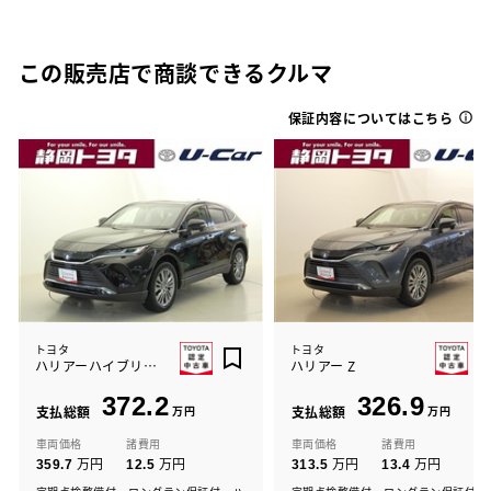
この販売店で商談できるクルマ
保証内容についてはこちら
トヨタ
トヨタ
ハリアーハイブリッド Z
ハリアー Z
372.2
326.9
支払総額
万円
支払総額
万円
車両価格
諸費用
車両価格
諸費用
万円
万円
万円
万円
359.7
12.5
313.5
13.4