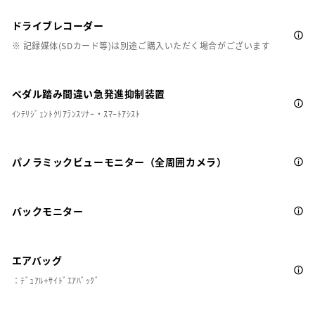
ドライブレコーダー
※ 記録媒体(SDカード等)は別途ご購入いただく場合がございます
ペダル踏み間違い急発進抑制装置
ｲﾝﾃﾘｼﾞｪﾝﾄｸﾘｱﾗﾝｽｿﾅｰ・ｽﾏｰﾄｱｼｽﾄ
パノラミックビューモニター（全周囲カメラ）
バックモニター
エアバッグ
：ﾃﾞｭｱﾙ+ｻｲﾄﾞｴｱﾊﾞｯｸﾞ