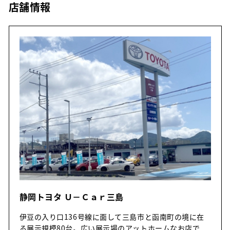
店舗情報
静岡トヨタ Ｕ－Ｃａｒ三島
伊豆の入り口136号線に面して三島市と函南町の境に在
る展示規模80台。広い展示場のアットホームなお店で