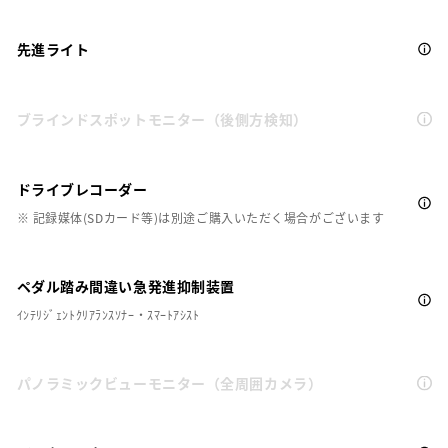
先進ライト
ブラインドスポットモニター（後側方検知）
ドライブレコーダー
※ 記録媒体(SDカード等)は別途ご購入いただく場合がございます
ペダル踏み間違い急発進抑制装置
ｲﾝﾃﾘｼﾞｪﾝﾄｸﾘｱﾗﾝｽｿﾅｰ・ｽﾏｰﾄｱｼｽﾄ
パノラミックビューモニター（全周囲カメラ）