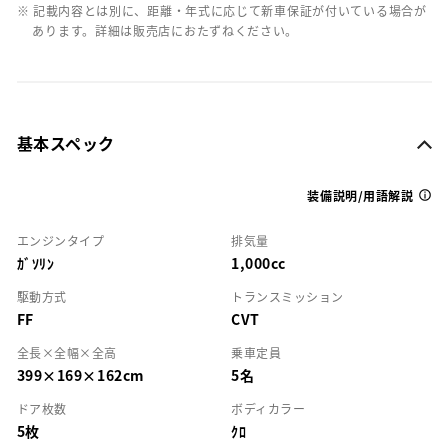
※ 記載内容とは別に、距離・年式に応じて新車保証が付いている場合が
あります。詳細は販売店におたずねください。
基本スペック
装備説明/用語解説
エンジンタイプ
排気量
ｶﾞｿﾘﾝ
1,000cc
駆動方式
トランスミッション
FF
CVT
全長×全幅×全高
乗車定員
399×169×162cm
5名
ドア枚数
ボディカラー
5枚
ｸﾛ