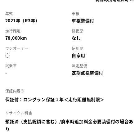
年式
車検
2021年（R3年）
車検整備付
走行距離
修復歴
78,000km
なし
ワンオーナー
使用歴
○
自家用
試乗車
法定整備
-
定期点検整備付
保証内容※
保証付：ロングラン保証１年＜走行距離無制限＞
リサイクル料金
預託済（支払総額に含む）/廃車時追加料金必要装備付の場合あ
り