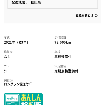
配送地域：
秋田県
支払総額とは
年式
走行距離
2021年（R3年）
78,000km
修復歴
車検
なし
車検整備付
カラー
法定整備
ｸﾛ
定期点検整備付
保証①
ロングラン保証付