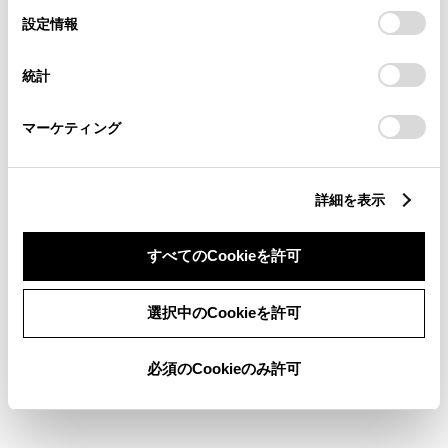
選
デバイスにすべてのCookie(クッキー)が保存されることに同
設定情報
択
意したことになります。Cookie(クッキー)のオプトアウト、
設定の変更、同意を撤回したりするにあたっては、当社の
ABS
統計
「
Cookie（クッキー）情報の取り扱いについて
」をご覧くだ
さい。
マーケティング
横滑防止装置
詳細を表示
キーレス
：ｽﾏｰﾄｷ-
すべてのCookieを許可
リモコンスターター
選択中のCookieを許可
ETC
必須のCookieのみ許可
※ セットアップ費用は別途申し受けます