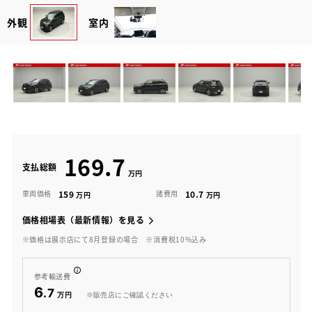
外観
室内
169.7
支払総額
159
10.7
車両価格
諸費用
価格相場表（最新情報）を見る
※価格は展示店にて8月登録の場合
※消費税10%込み
参考輸送費
6
.7
※販売店にご確認ください