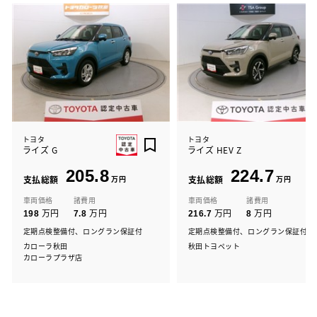
トヨタ
トヨタ
ライズ G
ライズ HEV Z
205.8
224.7
支払総額
万円
支払総額
万円
車両価格
諸費用
車両価格
諸費用
万円
万円
万円
万円
198
7.8
216.7
8
定期点検整備付、ロングラン保証付
定期点検整備付、ロングラン保証付
カローラ秋田
秋田トヨペット
カローラプラザ店