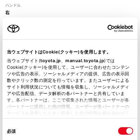
ハンドル
右
当ウェブサイトはCookie(クッキー)を使用します。
装備・仕様
当ウェブサイト(
toyota.jp
、
manual.toyota.jp
)では
Cookie(クッキー)を使用して、ユーザーに合わせたコンテン
ツや広告の表示、ソーシャルメディアの提供、広告の表示回
装備説明/用語解説
数やクリック数の測定を行っています。またユーザーによる
サイト利用状況についても情報を収集し、ソーシャルメディ
基本装備
アや広告配信、データ解析の各パートナーと共有していま
す。各パートナーは、ここで収集された情報とユーザーが各
パートナーに提供した他の情報、ユーザーが各パートナーの
サービスを使用したときに収集した他の情報を組み合わせて
パワステ
使用することがあります。当ウェブサイトの使用を続行する
同
とCookie(クッキー)に同意したこととなります。
必須
意
パワーウィンドウ
の
「すべてのCookieを許可」をクリックすることで、お客様の