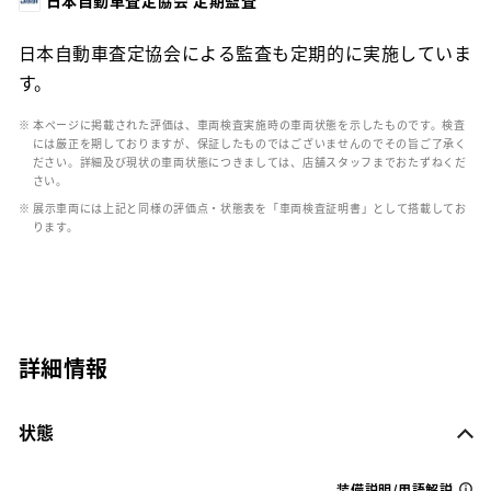
日本自動車査定協会による監査も定期的に実施していま
す。
※ 本ページに掲載された評価は、車両検査実施時の車両状態を示したものです。検査
には厳正を期しておりますが、保証したものではございませんのでその旨ご了承く
ださい。詳細及び現状の車両状態につきましては、店舗スタッフまでおたずねくだ
さい。
※ 展示車両には上記と同様の評価点・状態表を「車両検査証明書」として搭載してお
ります。
詳細情報
状態
装備説明/用語解説