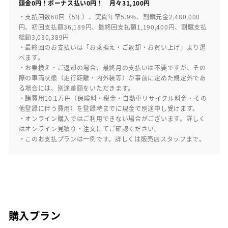
頭金0円！ボーナス払い0円！ 月々31,100円
・支払回数60回（5年）、実質年率5.9%、割賦元金2,480,000
円、初回支払額36,189円、最終回支払額1,190,400円、割賦支払
総額3,030,389円
・最終回のお支払いは「お乗換え・ご返却・お買い上げ」より選
べます。
・お乗換え・ご返却の場合、最終月の支払いは不要ですが、その
際の車両状態（走行距離・内外装等）が事前に定めた規定外であ
る場合には、別途差額をいただきます。
・諸費用10.1万円（保険料・税金・自動車リサイクル料金・その
他登録に伴う費用）を登録時までに現金で別途申し受けます。
・オンライン購入ではご利用できない場合がございます。詳しく
はオンライン見積り・注文にてご確認ください。
・このお支払プランは一例です。詳しくは販売店スタッフまで。
購入プラン