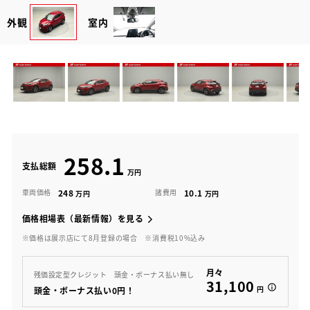
外観
室内
258.1
支払総額
248
10.1
車両価格
諸費用
価格相場表（最新情報）を見る
※価格は展示店にて8月登録の場合
※消費税10%込み
月々
残価設定型クレジット 頭金・ボーナス払い無し
31,100
円
頭金・ボーナス払い0円！