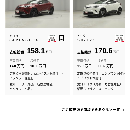
トヨタ
トヨタ
C-HR HV Gモードネロ
C-HR HV G
158.1
170.6
支払総額
万円
支払総額
万円
車両価格
諸費用
車両価格
諸費用
万円
万円
万円
万円
148
10.1
159
11.6
定期点検整備付、ロングラン保証付、ハ
定期点検整備付、ロングラン保証付、
イブリッド保証付
イブリッド保証付
愛知トヨタ（尾張・名古屋地区）
愛知トヨタ（尾張・名古屋地区）
キャラット小牧店
稲沢おりづマイカーセンター
この販売店で商談できるクルマ一覧