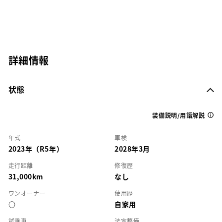
詳細情報
状態
装備説明/用語解説
年式
車検
2023年（R5年）
2028年3月
走行距離
修復歴
31,000km
なし
ワンオーナー
使用歴
○
自家用
試乗車
法定整備