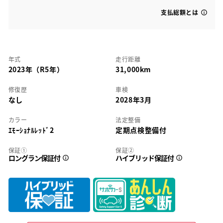
支払総額とは
年式
走行距離
2023年（R5年）
31,000km
修復歴
車検
なし
2028年3月
カラー
法定整備
ｴﾓｰｼｮﾅﾙﾚｯﾄﾞ2
定期点検整備付
保証①
保証②
ロングラン保証付
ハイブリッド保証付