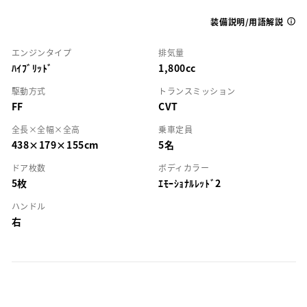
装備説明/用語解説
エンジンタイプ
排気量
ﾊｲﾌﾞﾘｯﾄﾞ
1,800cc
駆動方式
トランスミッション
FF
CVT
全長×全幅×全高
乗車定員
438×179×155cm
5名
ドア枚数
ボディカラー
5枚
ｴﾓｰｼｮﾅﾙﾚｯﾄﾞ2
ハンドル
右