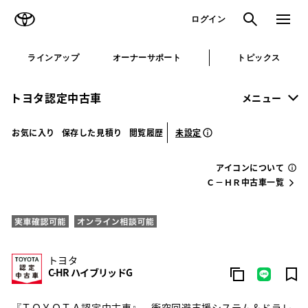
TOYOTA
検索
メニュ
ログイン
ラインアップ
オーナーサポート
トピックス
トヨタ認定中古車
メニュー
未設定
お気に入り
保存した見積り
閲覧履歴
アイコンについて
Ｃ－ＨＲ中古車一覧
トヨタ
C-HR ハイブリッドG
『ＴＯＹＯＴＡ認定中古車』 衝突回避支援システム＆ドラレ