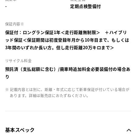
-
定期点検整備付
保証内容※
保証付：ロングラン保証1年＜走行距離無制限＞ ＋ハイブリ
ッド保証＜保証期間は初度登録年月から10年目まで、もしくは
3年間のいずれか長い方。但し走行距離20万キロまで＞
リサイクル料金
預託済（支払総額に含む）/廃車時追加料金必要装備付の場合あ
り
※ 記載内容とは別に、距離・年式に応じて新車保証が付いている場合が
あります。詳細は販売店におたずねください。
基本スペック