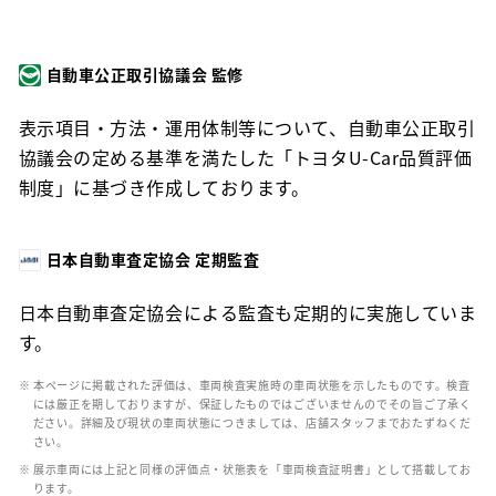
自動車公正取引協議会 監修
表示項目・方法・運用体制等について、自動車公正取引
協議会の定める基準を満たした「トヨタU-Car品質評価
制度」に基づき作成しております。
日本自動車査定協会 定期監査
日本自動車査定協会による監査も定期的に実施していま
す。
※ 本ページに掲載された評価は、車両検査実施時の車両状態を示したものです。検査
には厳正を期しておりますが、保証したものではございませんのでその旨ご了承く
ださい。詳細及び現状の車両状態につきましては、店舗スタッフまでおたずねくだ
さい。
※ 展示車両には上記と同様の評価点・状態表を「車両検査証明書」として搭載してお
ります。