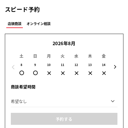
スピード予約
店頭商談
オンライン相談
2026年8月
土
日
月
火
水
木
金
土
8
9
10
11
12
13
14
15
商談希望時間
予約する