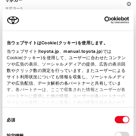
サポカーS
衝突被害軽減ブレーキ
Toyota Safety Sense・Lexus Safety Systemのﾌﾟﾘｸﾗｯｼｭｾｰﾌﾃｨ
当ウェブサイトはCookie(クッキー)を使用します。
（対車両・歩行者）
当ウェブサイト(
toyota.jp
、
manual.toyota.jp
)では
Cookie(クッキー)を使用して、ユーザーに合わせたコンテン
ツや広告の表示、ソーシャルメディアの提供、広告の表示回
車線逸脱警報
数やクリック数の測定を行っています。またユーザーによる
サイト利用状況についても情報を収集し、ソーシャルメディ
アや広告配信、データ解析の各パートナーと共有していま
クルーズコントロール
す。各パートナーは、ここで収集された情報とユーザーが各
パートナーに提供した他の情報、ユーザーが各パートナーの
サービスを使用したときに収集した他の情報を組み合わせて
先進ライト
使用することがあります。当ウェブサイトの使用を続行する
同
とCookie(クッキー)に同意したこととなります。
必須
意
の
「すべてのCookieを許可」をクリックすることで、お客様の
ブラインドスポットモニター（後側方検知）
選
デバイスにすべてのCookie(クッキー)が保存されることに同
設定情報