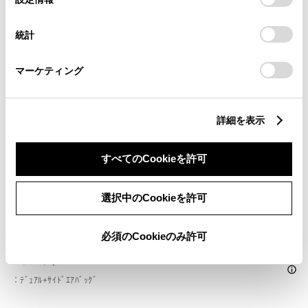
択
意したことになります。Cookie(クッキー)のオプトアウト、
設定の変更、同意を撤回したりするにあたっては、当社の
ドライブレコーダー
統計
「
Cookie（クッキー）情報の取り扱いについて
」をご覧くだ
※ 記録媒体(SDカード等)は別途ご購入いただく場合がございます
さい。
マーケティング
ペダル踏み間違い急発進抑制装置
ｲﾝﾃﾘｼﾞｪﾝﾄｸﾘｱﾗﾝｽｿﾅｰ・ｽﾏｰﾄｱｼｽﾄ
詳細を表示
すべてのCookieを許可
パノラミックビューモニター（全周囲カメラ）
選択中のCookieを許可
バックモニター
必須のCookieのみ許可
エアバッグ
：ﾃﾞｭｱﾙ+ｻｲﾄﾞｴｱﾊﾞｯｸﾞ