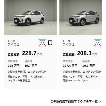
トヨタ
トヨタ
ライズ Z
ライズ Z
228.7
208.1
支払総額
万円
支払総額
万円
車両価格
諸費用
車両価格
諸費用
万円
万円
万円
万円
218
10.7
197.4
10.7
定期点検整備付、ロングラン保証付
定期点検整備付、ロングラン保証付
愛知トヨタ（尾張・名古屋地区）
愛知トヨタ（尾張・名古屋地区）
キャラット尾張旭店
師勝マイカーセンター
この販売店で商談できるクルマ一覧