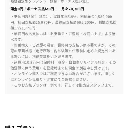
残価設定型クレジット 頭金・ボーナス払い無し
頭金0円！ボーナス払い0円！ 月々20,700円
・支払回数60回（5年）、実質年率5.9%、割賦元金1,580,000
円、初回支払額25,970円、最終回支払額695,200円、割賦支払総
額1,921,770円
・最終回のお支払いは「お乗換え・ご返却・お買い上げ」より選
べます。
・お乗換え・ご返却の場合、最終月の支払いは不要ですが、その
際の車両状態（走行距離・内外装等）が事前に定めた規定外であ
る場合には、別途差額をいただきます。
・諸費用10.8万円（保険料・税金・自動車リサイクル料金・その
他登録に伴う費用）を登録時までに現金で別途申し受けます。
・オンライン購入ではご利用できない場合がございます。詳しく
はオンライン見積り・注文にてご確認ください。
・このお支払プランは一例です。詳しくは販売店スタッフまで。