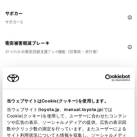
サポカー
サポカーS
衝突被害軽減ブレーキ
ｽﾏｰﾄｱｼｽﾄの衝突回避支援ﾌﾞﾚｰｷ機能（対車両・歩行者）
車線逸脱警報
クルーズコントロール
当ウェブサイトはCookie(クッキー)を使用します。
当ウェブサイト(
toyota.jp
、
manual.toyota.jp
)では
先進ライト
Cookie(クッキー)を使用して、ユーザーに合わせたコンテン
ツや広告の表示、ソーシャルメディアの提供、広告の表示回
数やクリック数の測定を行っています。またユーザーによる
サイト利用状況についても情報を収集し、ソーシャルメディ
ブラインドスポットモニター（後側方検知）