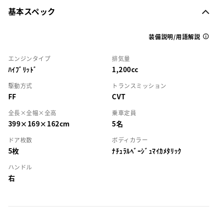
基本スペック
装備説明/用語解説
エンジンタイプ
排気量
ﾊｲﾌﾞﾘｯﾄﾞ
1,200cc
駆動方式
トランスミッション
FF
CVT
全長×全幅×全高
乗車定員
399×169×162cm
5名
ドア枚数
ボディカラー
5枚
ﾅﾁｭﾗﾙﾍﾞｰｼﾞｭﾏｲｶﾒﾀﾘｯｸ
ハンドル
右