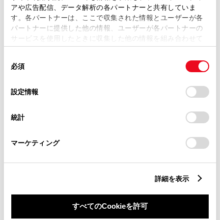
アや広告配信、データ解析の各パートナーと共有していま
す。各パートナーは、ここで収集された情報とユーザーが各
パートナーに提供した他の情報、ユーザーが各パートナーの
ドライブレコーダー
サービスを使用したときに収集した他の情報を組み合わせて
※ 記録媒体(SDカード等)は別途ご購入いただく場合がございます
使用することがあります。当ウェブサイトの使用を続行する
同
とCookie(クッキー)に同意したこととなります。
必須
意
の
「すべてのCookieを許可」をクリックすることで、お客様の
ペダル踏み間違い急発進抑制装置
選
デバイスにすべてのCookie(クッキー)が保存されることに同
設定情報
ｲﾝﾃﾘｼﾞｪﾝﾄｸﾘｱﾗﾝｽｿﾅｰ・ｽﾏｰﾄｱｼｽﾄ
択
意したことになります。Cookie(クッキー)のオプトアウト、
設定の変更、同意を撤回したりするにあたっては、当社の
統計
「
Cookie（クッキー）情報の取り扱いについて
」をご覧くだ
パノラミックビューモニター（全周囲カメラ）
さい。
マーケティング
バックモニター
詳細を表示
エアバッグ
すべてのCookieを許可
：ﾃﾞｭｱﾙ+ｻｲﾄﾞｴｱﾊﾞｯｸﾞ