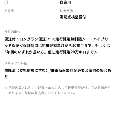
○
自家用
試乗車
法定整備
-
定期点検整備付
保証内容※
保証付：ロングラン保証1年＜走行距離無制限＞ ＋ハイブリ
ッド保証＜保証期間は初度登録年月から10年目まで、もしくは
3年間のいずれか長い方。但し走行距離20万キロまで＞
リサイクル料金
預託済（支払総額に含む）/廃車時追加料金必要装備付の場合あ
り
※ 記載内容とは別に、距離・年式に応じて新車保証が付いている場合が
あります。詳細は販売店におたずねください。