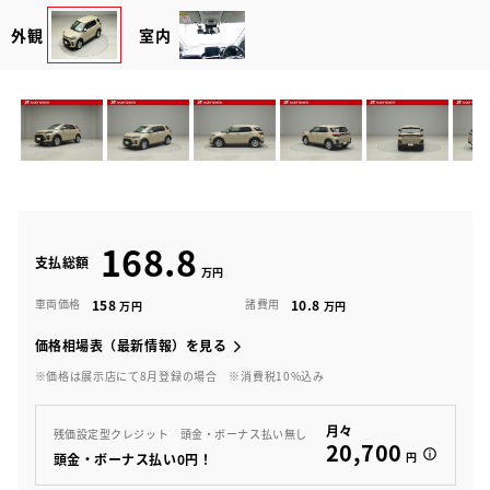
外観
室内
168.8
支払総額
158
10.8
車両価格
諸費用
価格相場表（最新情報）を見る
※価格は展示店にて8月登録の場合
※消費税10%込み
月々
残価設定型クレジット 頭金・ボーナス払い無し
20,700
円
頭金・ボーナス払い0円！