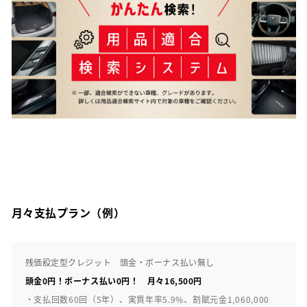
月々支払プラン（例）
残価設定型クレジット 頭金・ボーナス払い無し
頭金0円！ボーナス払い0円！ 月々16,500円
・支払回数60回（5年）、実質年率5.9%、割賦元金1,060,000