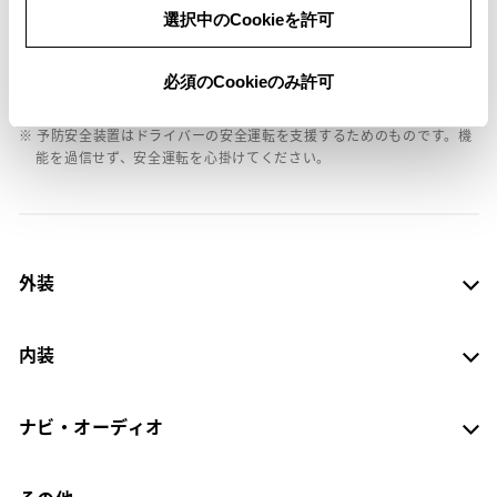
※ グレードや予防安全装置の設定によって同じ車種でも安全運転サポー
選択中のCookieを許可
ト車の区分が異なる場合があります。
※ 予防安全装置の各機能の作動には、速度や対象物等の条件がありま
必須のCookieのみ許可
す。また、道路状況、車両状態、天候等により作動しない場合があり
ます。詳しくは、販売店スタッフにおたずねください。
※ 予防安全装置はドライバーの安全運転を支援するためのものです。機
能を過信せず、安全運転を心掛けてください。
外装
内装
ナビ・オーディオ