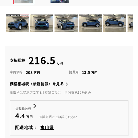
216.5
支払総額
203
13.5
車両価格
諸費用
価格相場表（最新情報）を見る
※価格は展示店にて8月登録の場合
※消費税10%込み
参考輸送費
4
.4
※販売店にご確認ください
配送地域：
富山県