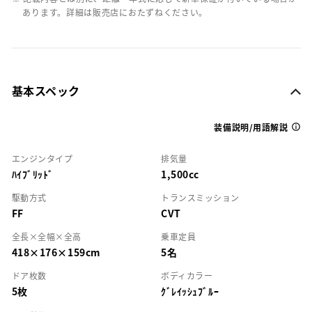
あります。詳細は販売店におたずねください。
基本スペック
装備説明/用語解説
エンジンタイプ
排気量
ﾊｲﾌﾞﾘｯﾄﾞ
1,500cc
駆動方式
トランスミッション
FF
CVT
全長×全幅×全高
乗車定員
418×176×159cm
5名
ドア枚数
ボディカラー
5枚
ｸﾞﾚｲｯｼｭﾌﾞﾙｰ