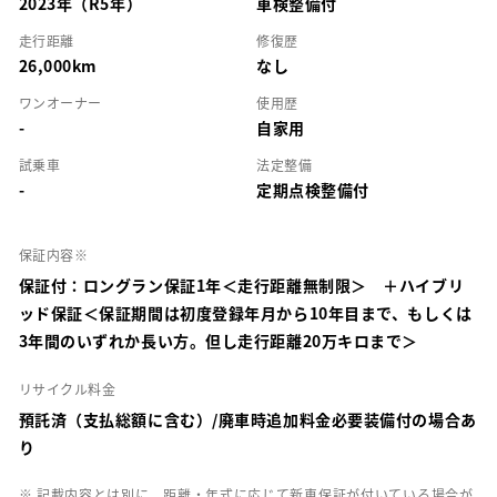
2023年（R5年）
車検整備付
走行距離
修復歴
26,000km
なし
ワンオーナー
使用歴
-
自家用
試乗車
法定整備
-
定期点検整備付
保証内容※
保証付：ロングラン保証1年＜走行距離無制限＞ ＋ハイブリ
ッド保証＜保証期間は初度登録年月から10年目まで、もしくは
3年間のいずれか長い方。但し走行距離20万キロまで＞
リサイクル料金
預託済（支払総額に含む）/廃車時追加料金必要装備付の場合あ
り
※ 記載内容とは別に、距離・年式に応じて新車保証が付いている場合が