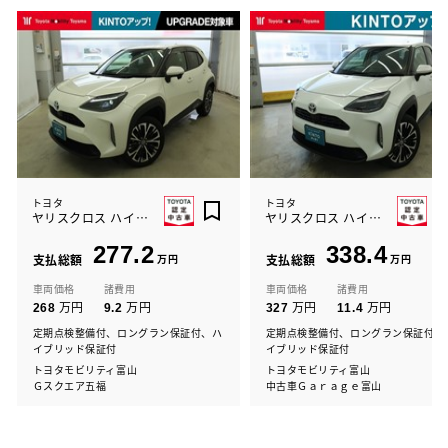
トヨタ
トヨタ
ヤリスクロス ハイブリッド Z
ヤリスクロス ハイブリッド Z
277.2
338.4
支払総額
万円
支払総額
万円
車両価格
諸費用
車両価格
諸費用
万円
万円
万円
万円
268
9.2
327
11.4
定期点検整備付、ロングラン保証付、ハ
定期点検整備付、ロングラン保証付、
イブリッド保証付
イブリッド保証付
トヨタモビリティ富山
トヨタモビリティ富山
Ｇスクエア五福
中古車Ｇａｒａｇｅ富山