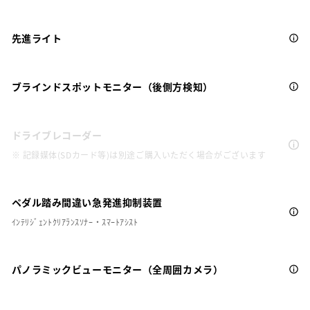
先進ライト
ブラインドスポットモニター（後側方検知）
ドライブレコーダー
※ 記録媒体(SDカード等)は別途ご購入いただく場合がございます
ペダル踏み間違い急発進抑制装置
ｲﾝﾃﾘｼﾞｪﾝﾄｸﾘｱﾗﾝｽｿﾅｰ・ｽﾏｰﾄｱｼｽﾄ
パノラミックビューモニター（全周囲カメラ）