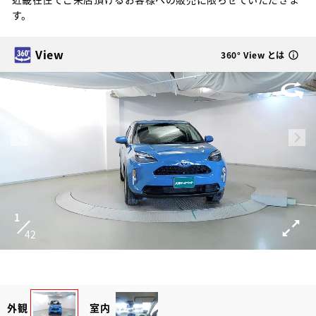
す。
View
360° View とは
1
42
外観
室内