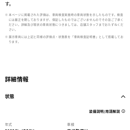
す。
※ 本ページに掲載された評価は、車両検査実施時の車両状態を示したものです。検査
には厳正を期しておりますが、保証したものではございませんのでその旨ご了承く
ださい。詳細及び現状の車両状態につきましては、店舗スタッフまでおたずねくだ
さい。
※ 展示車両には上記と同様の評価点・状態表を「車両検査証明書」として搭載してお
ります。
詳細情報
状態
装備説明/用語解説
年式
車検