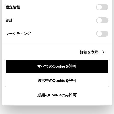
の
「すべてのCookieを許可」をクリックすることで、お客様の
選
デバイスにすべてのCookie(クッキー)が保存されることに同
設定情報
択
意したことになります。Cookie(クッキー)のオプトアウト、
ABS
設定の変更、同意を撤回したりするにあたっては、当社の
統計
「
Cookie（クッキー）情報の取り扱いについて
」をご覧くだ
さい。
横滑防止装置
マーケティング
キーレス
詳細を表示
：ｽﾏｰﾄｷ-
すべてのCookieを許可
リモコンスターター
選択中のCookieを許可
ETC
必須のCookieのみ許可
※ セットアップ費用は別途申し受けます