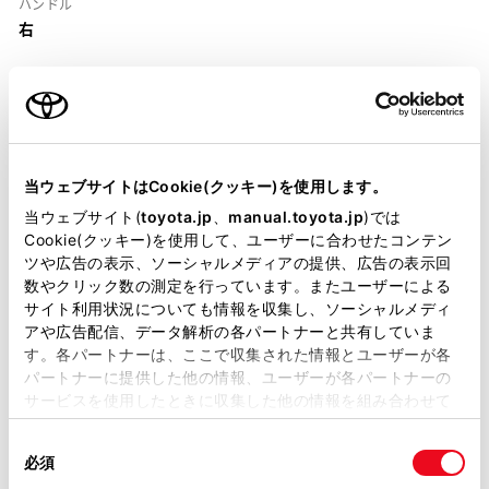
ハンドル
右
当ウェブサイトはCookie(クッキー)を使用します。
装備・仕様
当ウェブサイト(
toyota.jp
、
manual.toyota.jp
)では
Cookie(クッキー)を使用して、ユーザーに合わせたコンテン
装備説明/用語解説
ツや広告の表示、ソーシャルメディアの提供、広告の表示回
数やクリック数の測定を行っています。またユーザーによる
基本装備
サイト利用状況についても情報を収集し、ソーシャルメディ
アや広告配信、データ解析の各パートナーと共有していま
す。各パートナーは、ここで収集された情報とユーザーが各
パートナーに提供した他の情報、ユーザーが各パートナーの
パワステ
サービスを使用したときに収集した他の情報を組み合わせて
使用することがあります。当ウェブサイトの使用を続行する
同
とCookie(クッキー)に同意したこととなります。
必須
パワーウィンドウ
意