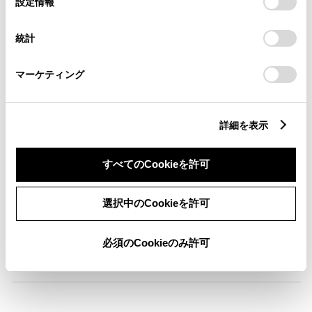
設定情報
択
意したことになります。Cookie(クッキー)のオプトアウト、
設定の変更、同意を撤回したりするにあたっては、当社の
統計
「
Cookie（クッキー）情報の取り扱いについて
」をご覧くだ
横滑防止装置
さい。
マーケティング
キーレス
：ｽﾏｰﾄｷ-
詳細を表示
リモコンスターター
すべてのCookieを許可
選択中のCookieを許可
ETC
※ セットアップ費用は別途申し受けます
必須のCookieのみ許可