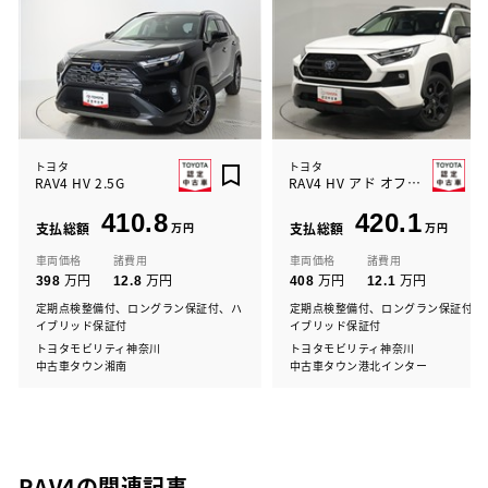
トヨタ
トヨタ
RAV4 HV 2.5G
RAV4 HV アド オフ2 4WD
410.8
420.1
支払総額
万円
支払総額
万円
車両価格
諸費用
車両価格
諸費用
万円
万円
万円
万円
398
12.8
408
12.1
定期点検整備付、ロングラン保証付、ハ
定期点検整備付、ロングラン保証付、
イブリッド保証付
イブリッド保証付
トヨタモビリティ神奈川
トヨタモビリティ神奈川
中古車タウン湘南
中古車タウン港北インター
RAV4の関連記事