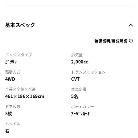
基本スペック
装備説明/用語解説
エンジンタイプ
排気量
ｶﾞｿﾘﾝ
2,000cc
駆動方式
トランスミッション
4WD
CVT
全長×全幅×全高
乗車定員
461×186×169cm
5名
ドア枚数
ボディカラー
5枚
ｱｰﾊﾞﾝｶｰｷ
ハンドル
右