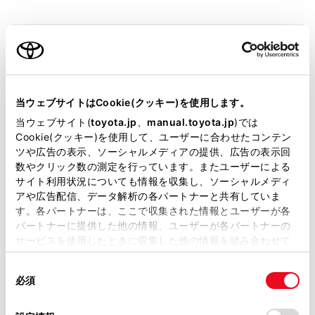
装備・仕様
当ウェブサイトはCookie(クッキー)を使用します。
当ウェブサイト(
toyota.jp
、
manual.toyota.jp
)では
装備説明/用語解説
Cookie(クッキー)を使用して、ユーザーに合わせたコンテン
ツや広告の表示、ソーシャルメディアの提供、広告の表示回
基本装備
数やクリック数の測定を行っています。またユーザーによる
サイト利用状況についても情報を収集し、ソーシャルメディ
アや広告配信、データ解析の各パートナーと共有していま
す。各パートナーは、ここで収集された情報とユーザーが各
パワステ
パートナーに提供した他の情報、ユーザーが各パートナーの
サービスを使用したときに収集した他の情報を組み合わせて
使用することがあります。当ウェブサイトの使用を続行する
パワーウィンドウ
同
とCookie(クッキー)に同意したこととなります。
必須
意
の
「すべてのCookieを許可」をクリックすることで、お客様の
選
ABS
デバイスにすべてのCookie(クッキー)が保存されることに同