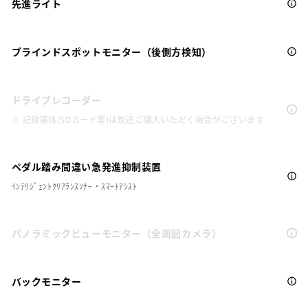
先進ライト
ブラインドスポットモニター（後側方検知）
ドライブレコーダー
※ 記録媒体(SDカード等)は別途ご購入いただく場合がございます
ペダル踏み間違い急発進抑制装置
ｲﾝﾃﾘｼﾞｪﾝﾄｸﾘｱﾗﾝｽｿﾅｰ・ｽﾏｰﾄｱｼｽﾄ
パノラミックビューモニター（全周囲カメラ）
バックモニター