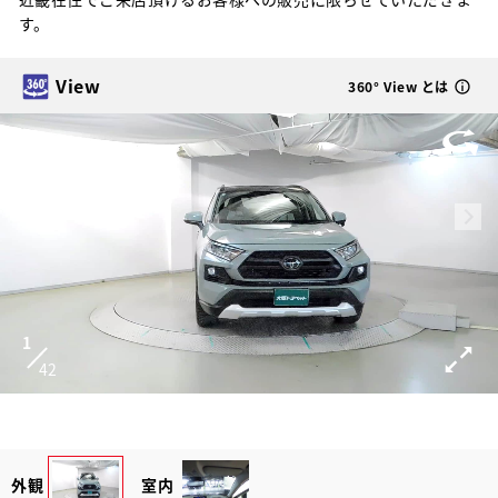
す。
View
360° View とは
1
42
外観
室内