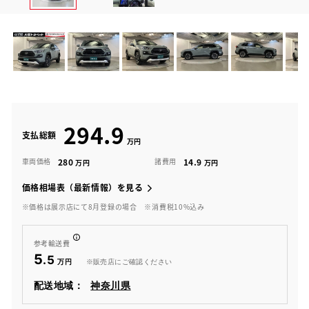
294.9
支払総額
280
14.9
車両価格
諸費用
価格相場表（最新情報）を見る
※価格は展示店にて8月登録の場合
※消費税10%込み
参考輸送費
5
.5
※販売店にご確認ください
配送地域：
神奈川県