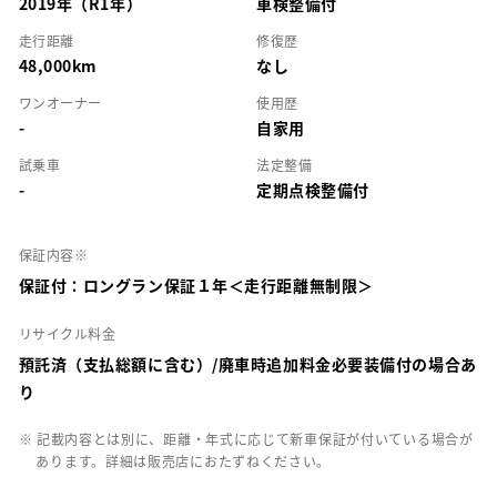
2019年（R1年）
車検整備付
走行距離
修復歴
48,000km
なし
ワンオーナー
使用歴
-
自家用
試乗車
法定整備
-
定期点検整備付
保証内容※
保証付：ロングラン保証１年＜走行距離無制限＞
リサイクル料金
預託済（支払総額に含む）/廃車時追加料金必要装備付の場合あ
り
※ 記載内容とは別に、距離・年式に応じて新車保証が付いている場合が
あります。詳細は販売店におたずねください。