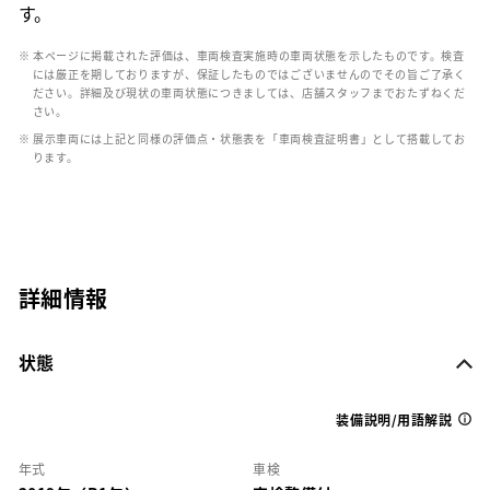
す。
※ 本ページに掲載された評価は、車両検査実施時の車両状態を示したものです。検査
には厳正を期しておりますが、保証したものではございませんのでその旨ご了承く
ださい。詳細及び現状の車両状態につきましては、店舗スタッフまでおたずねくだ
さい。
※ 展示車両には上記と同様の評価点・状態表を「車両検査証明書」として搭載してお
ります。
詳細情報
状態
装備説明/用語解説
年式
車検