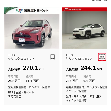
トヨタ
トヨタ
ヤリスクロス HV Z
ヤリスクロス HV Z
270.1
244.1
支払総額
万円
支払総額
万円
車両価格
諸費用
車両価格
諸費用
万円
万円
万円
万円
259
11.1
235
9.1
定期点検整備付、ロングラン保証付
定期点検整備付、ロングラン保証付、
イブリッド保証付
NTP名古屋トヨペット
三河安城店
愛知トヨタ（知多・三河地区）
キャラット豊川店