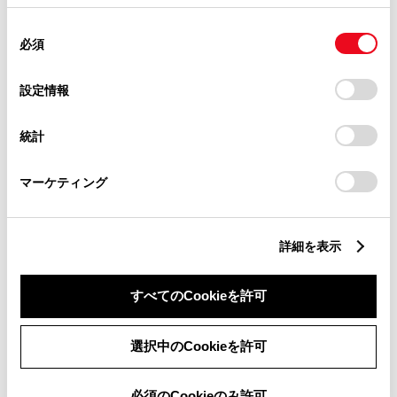
使用することがあります。当ウェブサイトの使用を続行する
同
とCookie(クッキー)に同意したこととなります。
必須
意
ABS
の
「すべてのCookieを許可」をクリックすることで、お客様の
選
デバイスにすべてのCookie(クッキー)が保存されることに同
設定情報
択
意したことになります。Cookie(クッキー)のオプトアウト、
横滑防止装置
設定の変更、同意を撤回したりするにあたっては、当社の
統計
「
Cookie（クッキー）情報の取り扱いについて
」をご覧くだ
さい。
マーケティング
キーレス
：ｽﾏｰﾄｷ-
詳細を表示
リモコンスターター
すべてのCookieを許可
ETC
選択中のCookieを許可
※ セットアップ費用は別途申し受けます
必須のCookieのみ許可