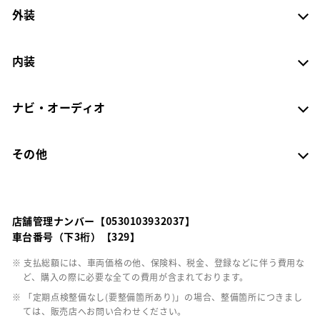
外装
内装
ナビ・オーディオ
その他
店舗管理ナンバー【0530103932037】
車台番号（下3桁）【329】
※ 支払総額には、車両価格の他、保険料、税金、登録などに伴う費用な
ど、購入の際に必要な全ての費用が含まれております。
※ 「定期点検整備なし(要整備箇所あり)」の場合、整備箇所につきまし
ては、販売店へお問い合わせください。