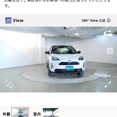
す。
View
360° View とは
1
42
外観
室内