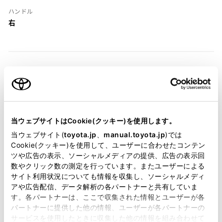
ハンドル
右
装備・仕様
装備説明/用語解説
当ウェブサイトはCookie(クッキー)を使用します。
当ウェブサイト(
toyota.jp
、
manual.toyota.jp
)では
基本装備
Cookie(クッキー)を使用して、ユーザーに合わせたコンテン
ツや広告の表示、ソーシャルメディアの提供、広告の表示回
数やクリック数の測定を行っています。またユーザーによる
サイト利用状況についても情報を収集し、ソーシャルメディ
パワステ
アや広告配信、データ解析の各パートナーと共有していま
す。各パートナーは、ここで収集された情報とユーザーが各
パートナーに提供した他の情報、ユーザーが各パートナーの
サービスを使用したときに収集した他の情報を組み合わせて
パワーウィンドウ