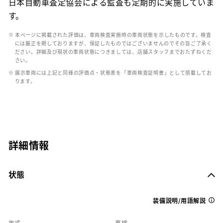
日本自動車査定協会による監査も定期的に実施していま
す。
※ 本ページに掲載された評価は、車両検査実施時の車両状態を示したものです。検査
には厳正を期しておりますが、保証したものではございませんのでその旨ご了承く
ださい。詳細及び現状の車両状態につきましては、店舗スタッフまでおたずねくだ
さい。
※ 展示車両には上記と同様の評価点・状態表を「車両検査証明書」として搭載してお
ります。
詳細情報
状態
装備説明/用語解説
年式
車検