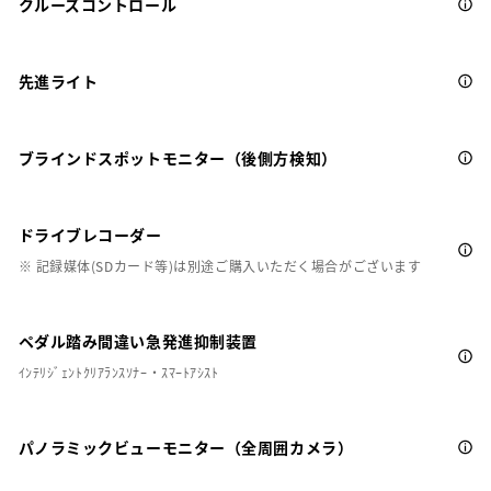
クルーズコントロール
先進ライト
ブラインドスポットモニター（後側方検知）
ドライブレコーダー
※ 記録媒体(SDカード等)は別途ご購入いただく場合がございます
ペダル踏み間違い急発進抑制装置
ｲﾝﾃﾘｼﾞｪﾝﾄｸﾘｱﾗﾝｽｿﾅｰ・ｽﾏｰﾄｱｼｽﾄ
パノラミックビューモニター（全周囲カメラ）