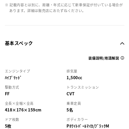
※ 記載内容とは別に、距離・年式に応じて新車保証が付いている場合が
あります。詳細は販売店におたずねください。
基本スペック
装備説明/用語解説
エンジンタイプ
排気量
ﾊｲﾌﾞﾘｯﾄﾞ
1,500cc
駆動方式
トランスミッション
FF
CVT
全長×全幅×全高
乗車定員
418×176×159cm
5名
ドア枚数
ボディカラー
5枚
Pﾎﾜｲﾄﾊﾟｰﾙﾏｲｶ/ﾌﾞﾗｯｸM