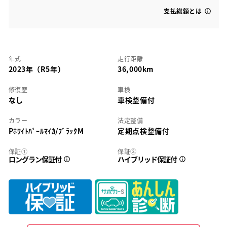
支払総額とは
年式
走行距離
2023年（R5年）
36,000km
修復歴
車検
なし
車検整備付
カラー
法定整備
Pﾎﾜｲﾄﾊﾟｰﾙﾏｲｶ/ﾌﾞﾗｯｸM
定期点検整備付
保証①
保証②
ロングラン保証付
ハイブリッド保証付