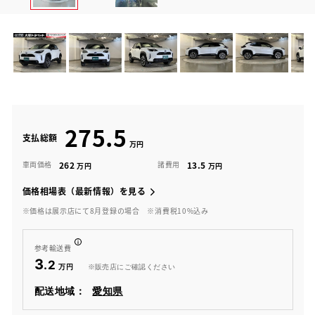
275.5
支払総額
262
13.5
車両価格
諸費用
価格相場表（最新情報）を見る
※価格は展示店にて8月登録の場合
※消費税10%込み
参考輸送費
3
.2
※販売店にご確認ください
配送地域：
愛知県