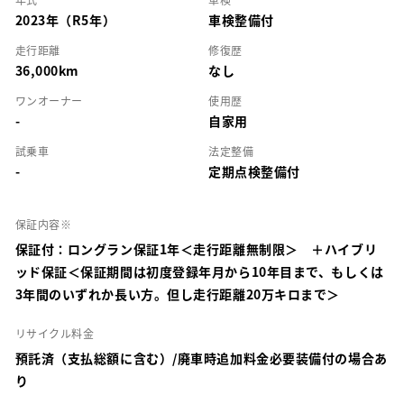
2023年（R5年）
車検整備付
走行距離
修復歴
36,000km
なし
ワンオーナー
使用歴
-
自家用
試乗車
法定整備
-
定期点検整備付
保証内容※
保証付：ロングラン保証1年＜走行距離無制限＞ ＋ハイブリ
ッド保証＜保証期間は初度登録年月から10年目まで、もしくは
3年間のいずれか長い方。但し走行距離20万キロまで＞
リサイクル料金
預託済（支払総額に含む）/廃車時追加料金必要装備付の場合あ
り