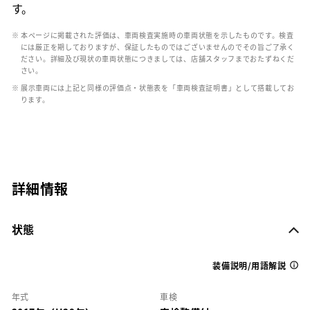
す。
※ 本ページに掲載された評価は、車両検査実施時の車両状態を示したものです。検査
には厳正を期しておりますが、保証したものではございませんのでその旨ご了承く
ださい。詳細及び現状の車両状態につきましては、店舗スタッフまでおたずねくだ
さい。
※ 展示車両には上記と同様の評価点・状態表を「車両検査証明書」として搭載してお
ります。
詳細情報
状態
装備説明/用語解説
年式
車検