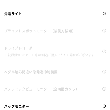
先進ライト
ブラインドスポットモニター（後側方検知）
ドライブレコーダー
※ 記録媒体(SDカード等)は別途ご購入いただく場合がございます
ペダル踏み間違い急発進抑制装置
パノラミックビューモニター（全周囲カメラ）
バックモニター