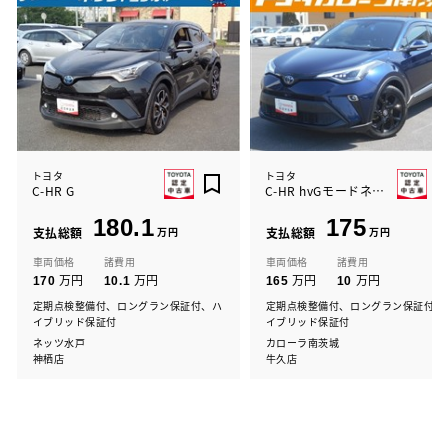
トヨタ
トヨタ
C-HR G
C-HR hvGモードネロセーフティ+
180.1
175
支払総額
万円
支払総額
万円
車両価格
諸費用
車両価格
諸費用
万円
万円
万円
万円
170
10.1
165
10
定期点検整備付、ロングラン保証付、ハ
定期点検整備付、ロングラン保証付、
イブリッド保証付
イブリッド保証付
ネッツ水戸
カローラ南茨城
神栖店
牛久店