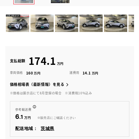
174.1
支払総額
160
14.1
車両価格
諸費用
価格相場表（最新情報）を見る
※価格は展示店にて8月登録の場合
※消費税10%込み
参考輸送費
6
.1
※販売店にご確認ください
配送地域：
茨城県