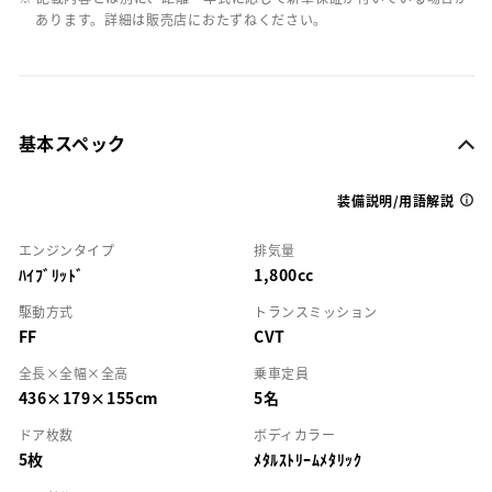
あります。詳細は販売店におたずねください。
基本スペック
装備説明/用語解説
エンジンタイプ
排気量
ﾊｲﾌﾞﾘｯﾄﾞ
1,800cc
駆動方式
トランスミッション
FF
CVT
全長×全幅×全高
乗車定員
436×179×155cm
5名
ドア枚数
ボディカラー
5枚
ﾒﾀﾙｽﾄﾘｰﾑﾒﾀﾘｯｸ