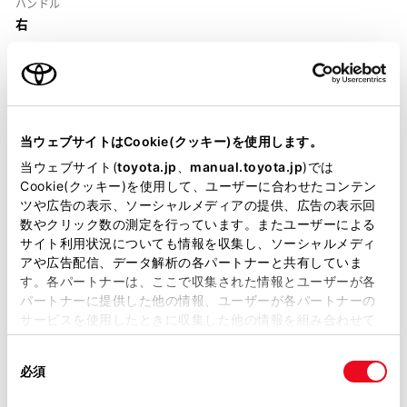
ハンドル
右
当ウェブサイトはCookie(クッキー)を使用します。
装備・仕様
当ウェブサイト(
toyota.jp
、
manual.toyota.jp
)では
Cookie(クッキー)を使用して、ユーザーに合わせたコンテン
装備説明/用語解説
ツや広告の表示、ソーシャルメディアの提供、広告の表示回
数やクリック数の測定を行っています。またユーザーによる
サイト利用状況についても情報を収集し、ソーシャルメディ
基本装備
アや広告配信、データ解析の各パートナーと共有していま
す。各パートナーは、ここで収集された情報とユーザーが各
パートナーに提供した他の情報、ユーザーが各パートナーの
サービスを使用したときに収集した他の情報を組み合わせて
パワステ
使用することがあります。当ウェブサイトの使用を続行する
同
とCookie(クッキー)に同意したこととなります。
必須
意
パワーウィンドウ
の
「すべてのCookieを許可」をクリックすることで、お客様の