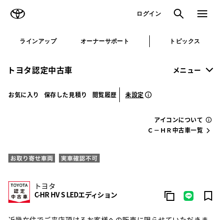
TOYOTA
検索
メニュ
ログイン
ラインアップ
オーナーサポート
トピックス
トヨタ認定中古車
メニュー
未設定
お気に入り
保存した見積り
閲覧履歴
アイコンについて
Ｃ－ＨＲ中古車一覧
トヨタ
C-HR HV S LEDエディション
近畿在住でご来店頂けるお客様への販売に限らせていただきま