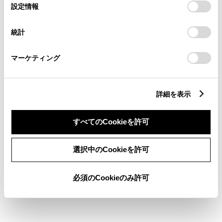
選
デバイスにすべてのCookie(クッキー)が保存されることに同
設定情報
択
意したことになります。Cookie(クッキー)のオプトアウト、
ABS
設定の変更、同意を撤回したりするにあたっては、当社の
統計
「
Cookie（クッキー）情報の取り扱いについて
」をご覧くだ
さい。
マーケティング
横滑防止装置
キーレス
詳細を表示
：ｽﾏｰﾄｷ-
すべてのCookieを許可
リモコンスターター
選択中のCookieを許可
ETC
必須のCookieのみ許可
※ セットアップ費用は別途申し受けます