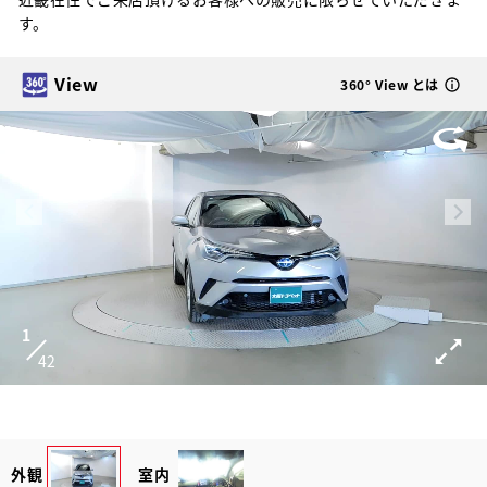
す。
View
360° View とは
1
42
外観
室内