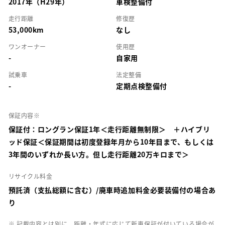
2017年（H29年）
車検整備付
走行距離
修復歴
53,000km
なし
ワンオーナー
使用歴
-
自家用
試乗車
法定整備
-
定期点検整備付
保証内容※
保証付：ロングラン保証1年＜走行距離無制限＞ ＋ハイブリ
ッド保証＜保証期間は初度登録年月から10年目まで、もしくは
3年間のいずれか長い方。但し走行距離20万キロまで＞
リサイクル料金
預託済（支払総額に含む）/廃車時追加料金必要装備付の場合あ
り
※ 記載内容とは別に、距離・年式に応じて新車保証が付いている場合が