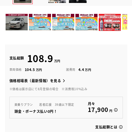
108.9
支払総額
104.5
4.4
車両価格
諸費用
価格相場表（最新情報）を見る
※価格は展示店にて8月登録の場合
※消費税10%込み
月々
楽乗りプラン 若者応援 39歳以下限定
17,900
円
頭金・ボーナス払い0円！
支払総額とは