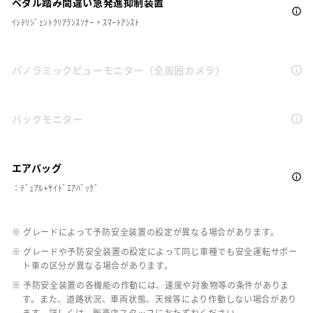
ペダル踏み間違い急発進抑制装置
ｲﾝﾃﾘｼﾞｪﾝﾄｸﾘｱﾗﾝｽｿﾅｰ・ｽﾏｰﾄｱｼｽﾄ
パノラミックビューモニター（全周囲カメラ）
バックモニター
エアバッグ
：ﾃﾞｭｱﾙ+ｻｲﾄﾞｴｱﾊﾞｯｸﾞ
※ グレードによって予防安全装置の設定が異なる場合があります。
※ グレードや予防安全装置の設定によって同じ車種でも安全運転サポー
ト車の区分が異なる場合があります。
※ 予防安全装置の各機能の作動には、速度や対象物等の条件がありま
す。また、道路状況、車両状態、天候等により作動しない場合があり
ます。詳しくは、販売店スタッフにおたずねください。