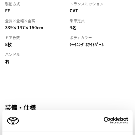
駆動方式
トランスミッション
FF
CVT
全長×全幅×全高
乗車定員
339×147×150cm
4名
ドア枚数
ボディカラー
5枚
ｼｬｲﾆﾝｸﾞﾎﾜｲﾄﾊﾟｰﾙ
ハンドル
右
装備・仕様
装備説明/用語解説