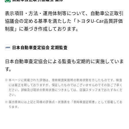
表示項目・方法・運用体制等について、自動車公正取引
協議会の定める基準を満たした「トヨタU-Car品質評価
制度」に基づき作成しております。
日本自動車査定協会 定期監査
日本自動車査定協会による監査も定期的に実施していま
す。
※ 本ページに掲載された評価は、車両検査実施時の車両状態を示したものです。検査
には厳正を期しておりますが、保証したものではございませんのでその旨ご了承く
ださい。詳細及び現状の車両状態につきましては、店舗スタッフまでおたずねくだ
さい。
※ 展示車両には上記と同様の評価点・状態表を「車両検査証明書」として搭載してお
ります。