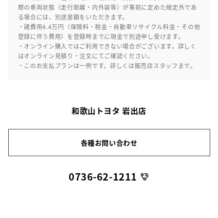
際の車両状態（走行距離・内外装等）が事前に定めた規定外であ
る場合には、別途差額をいただきます。
・諸費用4.4万円（保険料・税金・自動車リサイクル料金・その他
登録に伴う費用）を登録時までに現金で別途申し受けます。
・オンライン購入ではご利用できない場合がございます。詳しく
はオンライン見積り・注文にてご確認ください。
・このお支払プランは一例です。詳しくは販売店スタッフまで。
和歌山トヨタ 岩出店
各種お問い合わせ
0736-62-1211