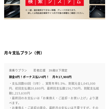
月々支払プラン（例）
楽乗りプラン 若者応援 39歳以下限定
頭金0円！ボーナス払い0円！ 月々17,900円
・支払回数60回（5年）、実質年率5.5%、割賦元金1,045,000
円、初回支払額20,680円、最終回支払額156,750円、割賦支払総
額1,215,630円
・最終回のお支払いは「お乗換え・ご返却・お買い上げ」より選
べます。
・お乗換え・ご返却の場合、最終月の支払いは不要ですが、その