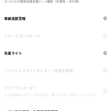
ｽﾏｰﾄｱｼｽﾄの衝突回避支援ﾌﾞﾚｰｷ機能（対車両・歩行者）
車線逸脱警報
クルーズコントロール
先進ライト
ブラインドスポットモニター（後側方検知）
ドライブレコーダー
※ 記録媒体(SDカード等)は別途ご購入いただく場合がございます