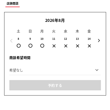
店頭商談
2026年8月
土
日
月
火
水
木
金
土
8
9
10
11
12
13
14
15
商談希望時間
予約する