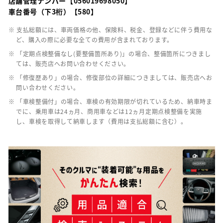
店舗管理ナンバー【056019698050】
車台番号（下3桁）【580】
※ 支払総額には、車両価格の他、保険料、税金、登録などに伴う費用な
ど、購入の際に必要な全ての費用が含まれております。
※ 「定期点検整備なし(要整備箇所あり)」の場合、整備箇所につきまし
ては、販売店へお問い合わせください。
※ 「修復歴あり」の場合、修復部位の詳細につきましては、販売店へお
問い合わせください。
※ 「車検整備付」の場合、車検の有効期限が切れているため、納車時ま
でに、乗用車は24ヵ月、商用車などは12ヵ月定期点検整備を実施
し、車検を取得して納車します（費用は支払総額に含む）。