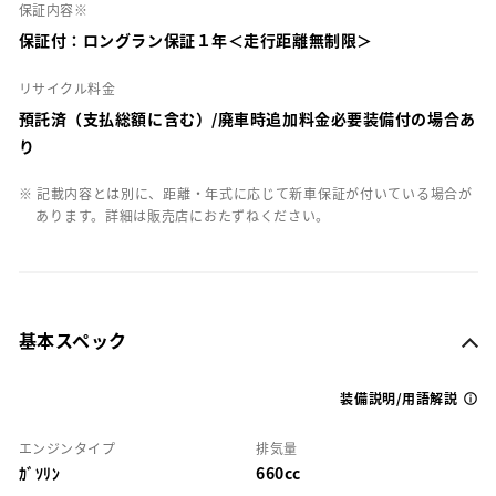
保証内容※
保証付：ロングラン保証１年＜走行距離無制限＞
リサイクル料金
預託済（支払総額に含む）/廃車時追加料金必要装備付の場合あ
り
※ 記載内容とは別に、距離・年式に応じて新車保証が付いている場合が
あります。詳細は販売店におたずねください。
基本スペック
装備説明/用語解説
エンジンタイプ
排気量
ｶﾞｿﾘﾝ
660cc