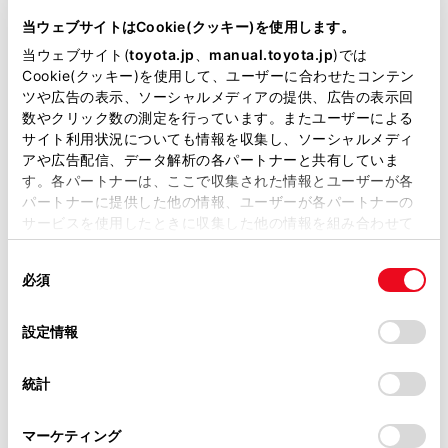
基本装備
当ウェブサイトはCookie(クッキー)を使用します。
当ウェブサイト(
toyota.jp
、
manual.toyota.jp
)では
Cookie(クッキー)を使用して、ユーザーに合わせたコンテン
パワステ
ツや広告の表示、ソーシャルメディアの提供、広告の表示回
数やクリック数の測定を行っています。またユーザーによる
サイト利用状況についても情報を収集し、ソーシャルメディ
パワーウィンドウ
アや広告配信、データ解析の各パートナーと共有していま
す。各パートナーは、ここで収集された情報とユーザーが各
パートナーに提供した他の情報、ユーザーが各パートナーの
サービスを使用したときに収集した他の情報を組み合わせて
ABS
使用することがあります。当ウェブサイトの使用を続行する
同
とCookie(クッキー)に同意したこととなります。
必須
意
横滑防止装置
の
「すべてのCookieを許可」をクリックすることで、お客様の
選
デバイスにすべてのCookie(クッキー)が保存されることに同
設定情報
択
意したことになります。Cookie(クッキー)のオプトアウト、
キーレス
設定の変更、同意を撤回したりするにあたっては、当社の
統計
「
Cookie（クッキー）情報の取り扱いについて
」をご覧くだ
：ｽﾏｰﾄｷ-
さい。
マーケティング