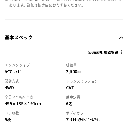
あります。詳細は販売店におたずねください。
基本スペック
装備説明/用語解説
エンジンタイプ
排気量
ﾊｲﾌﾞﾘｯﾄﾞ
2,500cc
駆動方式
トランスミッション
4WD
CVT
全長×全幅×全高
乗車定員
499×185×194cm
6名
ドア枚数
ボディカラー
5枚
ﾌﾟﾗﾁﾅﾎﾜｲﾄﾊﾟｰﾙﾏｲｶ