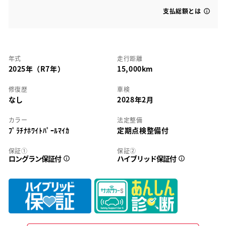
支払総額とは
年式
走行距離
2025年（R7年）
15,000km
修復歴
車検
なし
2028年2月
カラー
法定整備
ﾌﾟﾗﾁﾅﾎﾜｲﾄﾊﾟｰﾙﾏｲｶ
定期点検整備付
保証①
保証②
ロングラン保証付
ハイブリッド保証付