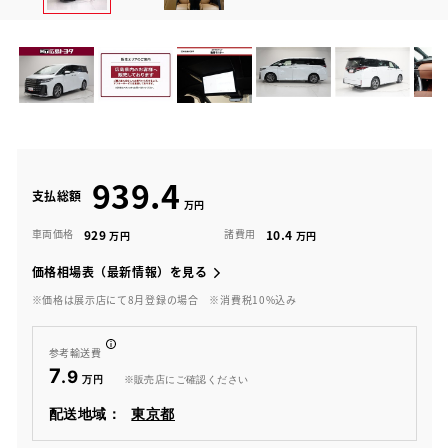
939.4
支払総額
929
10.4
車両価格
諸費用
価格相場表（最新情報）を見る
※価格は展示店にて8月登録の場合
※消費税10%込み
参考輸送費
7
.9
※販売店にご確認ください
配送地域：
東京都