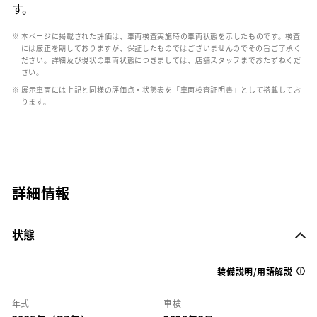
す。
※ 本ページに掲載された評価は、車両検査実施時の車両状態を示したものです。検査
には厳正を期しておりますが、保証したものではございませんのでその旨ご了承く
ださい。詳細及び現状の車両状態につきましては、店舗スタッフまでおたずねくだ
さい。
※ 展示車両には上記と同様の評価点・状態表を「車両検査証明書」として搭載してお
ります。
詳細情報
状態
装備説明/用語解説
年式
車検