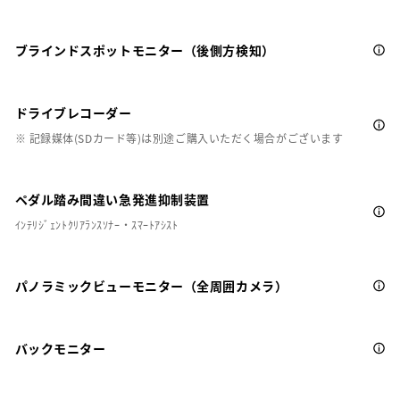
ブラインドスポットモニター（後側方検知）
ドライブレコーダー
※ 記録媒体(SDカード等)は別途ご購入いただく場合がございます
ペダル踏み間違い急発進抑制装置
ｲﾝﾃﾘｼﾞｪﾝﾄｸﾘｱﾗﾝｽｿﾅｰ・ｽﾏｰﾄｱｼｽﾄ
パノラミックビューモニター（全周囲カメラ）
バックモニター