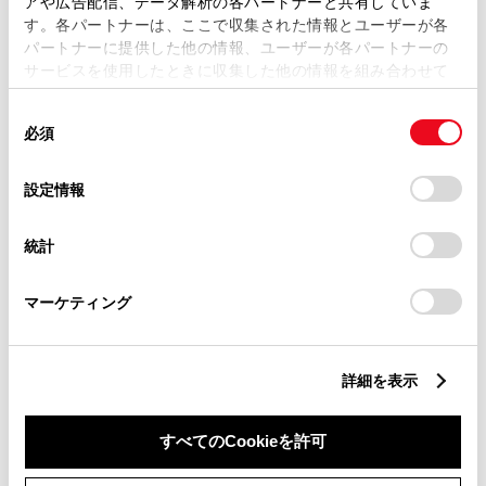
アや広告配信、データ解析の各パートナーと共有していま
す。各パートナーは、ここで収集された情報とユーザーが各
パートナーに提供した他の情報、ユーザーが各パートナーの
横滑防止装置
サービスを使用したときに収集した他の情報を組み合わせて
使用することがあります。当ウェブサイトの使用を続行する
同
とCookie(クッキー)に同意したこととなります。
キーレス
必須
意
の
「すべてのCookieを許可」をクリックすることで、お客様の
：ｽﾏｰﾄｷ-
選
デバイスにすべてのCookie(クッキー)が保存されることに同
設定情報
択
意したことになります。Cookie(クッキー)のオプトアウト、
設定の変更、同意を撤回したりするにあたっては、当社の
リモコンスターター
統計
「
Cookie（クッキー）情報の取り扱いについて
」をご覧くだ
さい。
マーケティング
ETC
※ セットアップ費用は別途申し受けます
詳細を表示
すべてのCookieを許可
安全装置・運転サポート