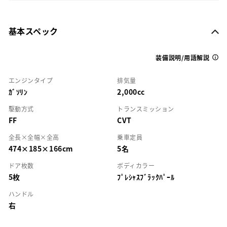
基本スペック
装備説明/用語解説
エンジンタイプ
排気量
ｶﾞｿﾘﾝ
2,000cc
駆動方式
トランスミッション
FF
CVT
全長×全幅×全高
乗車定員
474×185×166cm
5名
ドア枚数
ボディカラー
5枚
ﾌﾟﾚｼｬｽﾌﾞﾗｯｸﾊﾟｰﾙ
ハンドル
右