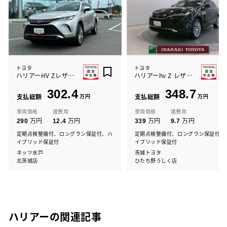
トヨタ
トヨタ
ハリアーHV Zレザーパッケージ
ハリアーhv Z レザーパッケージ
302.4
348.7
支払総額
万円
支払総額
万円
車両価格
諸費用
車両価格
諸費用
万円
万円
万円
万円
290
12.4
339
9.7
定期点検整備付、ロングラン保証付、ハ
定期点検整備付、ロングラン保証付、
イブリッド保証付
イブリッド保証付
ネッツ水戸
茨城トヨタ
北茨城店
ひたち野うしく店
ハリアーの関連記事