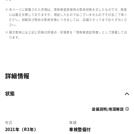
※ 本ページに掲載された評価は、車両検査実施時の車両状態を示したものです。検査
には厳正を期しておりますが、保証したものではございませんのでその旨ご了承く
ださい。詳細及び現状の車両状態につきましては、店舗スタッフまでおたずねくだ
さい。
※ 展示車両には上記と同様の評価点・状態表を「車両検査証明書」として搭載してお
ります。
詳細情報
状態
装備説明/用語解説
年式
車検
2021年（R3年）
車検整備付