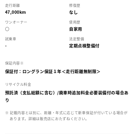
走行距離
修復歴
47,000km
なし
ワンオーナー
使用歴
○
自家用
試乗車
法定整備
-
定期点検整備付
保証内容※
保証付：ロングラン保証１年＜走行距離無制限＞
リサイクル料金
預託済（支払総額に含む）/廃車時追加料金必要装備付の場合あ
り
※ 記載内容とは別に、距離・年式に応じて新車保証が付いている場合が
あります。詳細は販売店におたずねください。