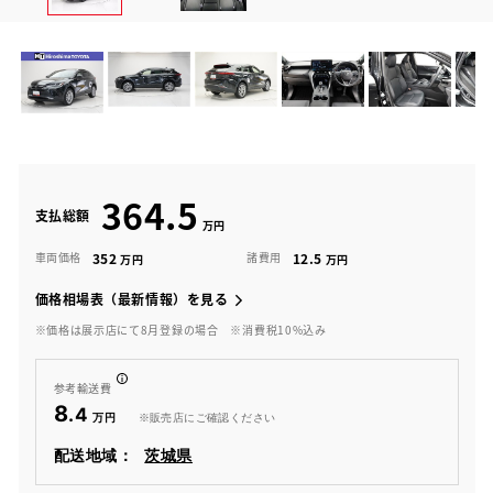
364.5
支払総額
352
12.5
車両価格
諸費用
価格相場表（最新情報）を見る
※価格は展示店にて8月登録の場合
※消費税10%込み
参考輸送費
8
.4
※販売店にご確認ください
配送地域：
茨城県