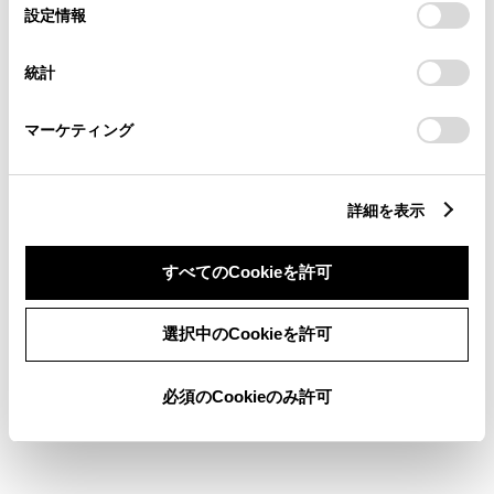
選
デバイスにすべてのCookie(クッキー)が保存されることに同
設定情報
択
意したことになります。Cookie(クッキー)のオプトアウト、
ABS
設定の変更、同意を撤回したりするにあたっては、当社の
統計
「
Cookie（クッキー）情報の取り扱いについて
」をご覧くだ
さい。
マーケティング
横滑防止装置
キーレス
詳細を表示
：ｽﾏｰﾄｷ-
すべてのCookieを許可
リモコンスターター
選択中のCookieを許可
ETC
必須のCookieのみ許可
※ セットアップ費用は別途申し受けます