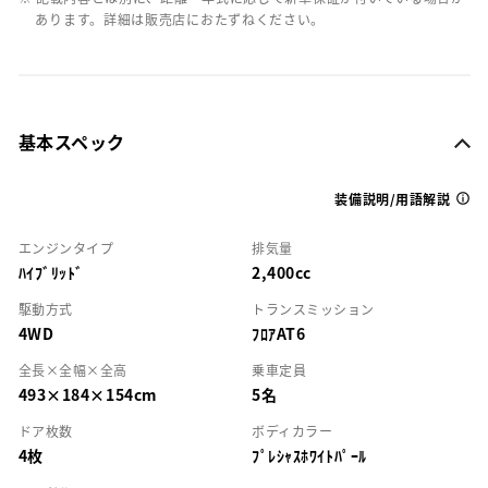
あります。詳細は販売店におたずねください。
基本スペック
装備説明/用語解説
エンジンタイプ
排気量
ﾊｲﾌﾞﾘｯﾄﾞ
2,400cc
駆動方式
トランスミッション
4WD
ﾌﾛｱAT6
全長×全幅×全高
乗車定員
493×184×154cm
5名
ドア枚数
ボディカラー
4枚
ﾌﾟﾚｼｬｽﾎﾜｲﾄﾊﾟｰﾙ