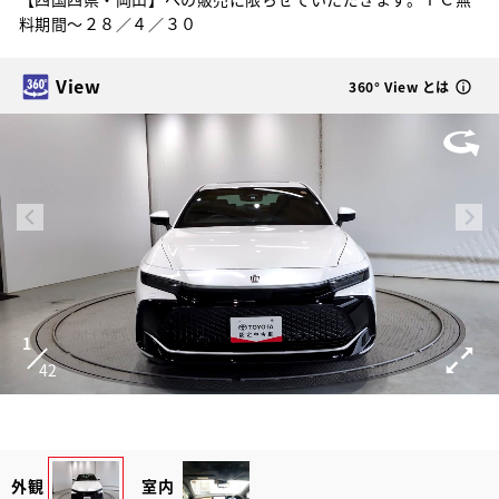
料期間～２８／４／３０
View
360° View とは
1
42
外観
室内