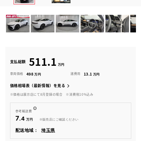
511.1
支払総額
498
13.1
車両価格
諸費用
価格相場表（最新情報）を見る
※価格は展示店にて8月登録の場合
※消費税10%込み
参考輸送費
7
.4
※販売店にご確認ください
配送地域：
埼玉県