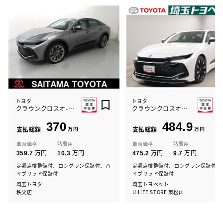
トヨタ
トヨタ
クラウンクロスオ-バ-G ADVレザ
クラウンクロスオーバーRSアドバン
370
484.9
支払総額
万円
支払総額
万円
車両価格
諸費用
車両価格
諸費用
万円
万円
万円
万円
359.7
10.3
475.2
9.7
定期点検整備付、ロングラン保証付、ハ
定期点検整備付、ロングラン保証付、
イブリッド保証付
イブリッド保証付
埼玉トヨタ
埼玉トヨペット
秩父店
U-LIFE STORE 東松山