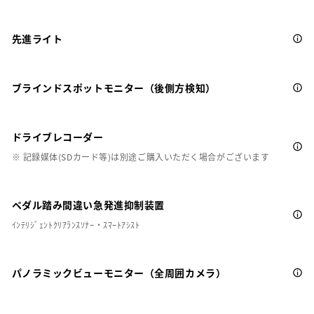
先進ライト
ブラインドスポットモニター（後側方検知）
ドライブレコーダー
※ 記録媒体(SDカード等)は別途ご購入いただく場合がございます
ペダル踏み間違い急発進抑制装置
ｲﾝﾃﾘｼﾞｪﾝﾄｸﾘｱﾗﾝｽｿﾅｰ・ｽﾏｰﾄｱｼｽﾄ
パノラミックビューモニター（全周囲カメラ）