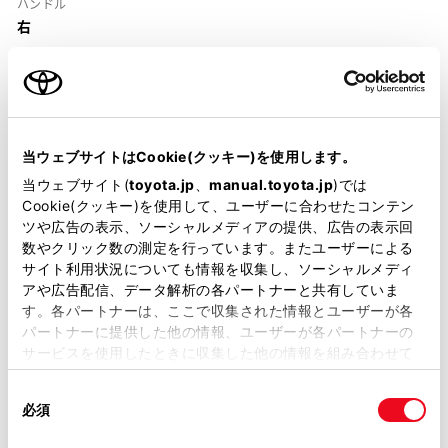
ハンドル
右
当ウェブサイトはCookie(クッキー)を使用します。
装備・仕様
当ウェブサイト(
toyota.jp
、
manual.toyota.jp
)では
Cookie(クッキー)を使用して、ユーザーに合わせたコンテン
装備説明/用語解説
ツや広告の表示、ソーシャルメディアの提供、広告の表示回
数やクリック数の測定を行っています。またユーザーによる
サイト利用状況についても情報を収集し、ソーシャルメディ
基本装備
アや広告配信、データ解析の各パートナーと共有していま
す。各パートナーは、ここで収集された情報とユーザーが各
パートナーに提供した他の情報、ユーザーが各パートナーの
サービスを使用したときに収集した他の情報を組み合わせて
パワステ
使用することがあります。当ウェブサイトの使用を続行する
同
とCookie(クッキー)に同意したこととなります。
必須
意
パワーウィンドウ
の
「すべてのCookieを許可」をクリックすることで、お客様の