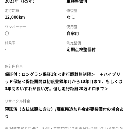
2023年（R5年）
車検整備付
走行距離
修復歴
12,000km
なし
ワンオーナー
使用歴
○
自家用
試乗車
法定整備
-
定期点検整備付
保証内容※
保証付：ロングラン保証1年＜走行距離無制限＞ ＋ハイブリ
ッド保証＜保証期間は初度登録年月から10年目まで、もしくは
3年間のいずれか長い方。但し走行距離20万キロまで＞
リサイクル料金
預託済（支払総額に含む）/廃車時追加料金必要装備付の場合あ
り
※ 記載内容とは別に、距離・年式に応じて新車保証が付いている場合が