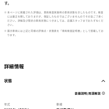
す。
※ 本ページに掲載された評価は、車両検査実施時の車両状態を示したものです。検査
には厳正を期しておりますが、保証したものではございませんのでその旨ご了承く
ださい。詳細及び現状の車両状態につきましては、店舗スタッフまでおたずねくだ
さい。
※ 展示車両には上記と同様の評価点・状態表を「車両検査証明書」として搭載してお
ります。
詳細情報
状態
装備説明/用語解説
年式
車検