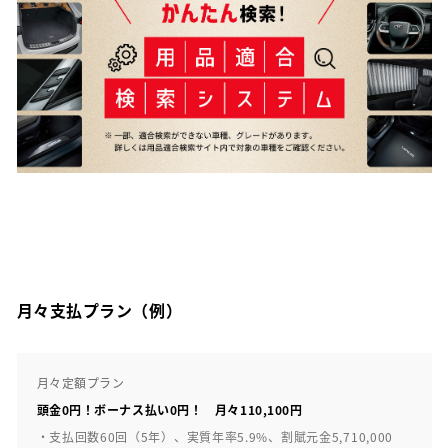
月々支払プラン（例）
月々定額プラン
頭金0円！ボーナス払い0円！ 月々110,100円
・支払回数60回（5年）、実質年率5.9%、割賦元金5,710,000