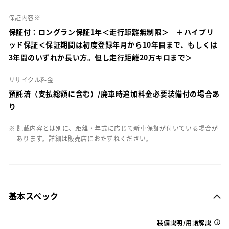
保証内容※
保証付：ロングラン保証1年＜走行距離無制限＞ ＋ハイブリ
ッド保証＜保証期間は初度登録年月から10年目まで、もしくは
3年間のいずれか長い方。但し走行距離20万キロまで＞
リサイクル料金
預託済（支払総額に含む）/廃車時追加料金必要装備付の場合あ
り
※ 記載内容とは別に、距離・年式に応じて新車保証が付いている場合が
あります。詳細は販売店におたずねください。
基本スペック
装備説明/用語解説