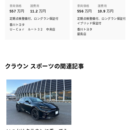
車両価格
諸費用
車両価格
諸費用
万円
万円
万円
万円
557
11.2
556
10.9
定期点検整備付、ロングラン保証付
定期点検整備付、ロングラン保証付、
イブリッド保証付
香川トヨタ
Ｕ－Ｃａｒ ルート３２ 中央店
香川トヨタ
屋島店
クラウン スポーツの関連記事