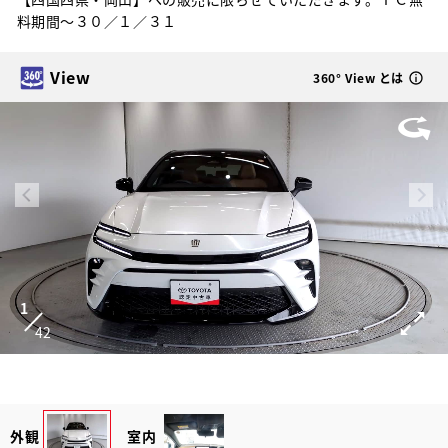
料期間～３０／１／３１
View
360° View とは
1
42
外観
室内