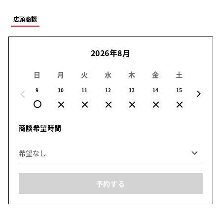
店頭商談
2026年8月
日
月
火
水
木
金
土
日
9
10
11
12
13
14
15
16
商談希望時間
予約する