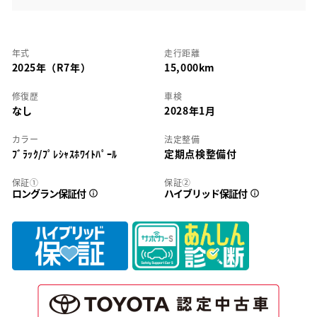
年式
走行距離
2025年（R7年）
15,000km
修復歴
車検
なし
2028年1月
カラー
法定整備
ﾌﾞﾗｯｸ/ﾌﾟﾚｼｬｽﾎﾜｲﾄﾊﾟｰﾙ
定期点検整備付
保証①
保証②
ロングラン保証付
ハイブリッド保証付