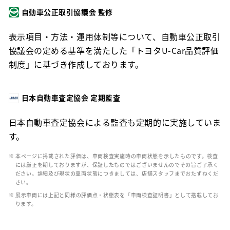
自動車公正取引協議会 監修
表示項目・方法・運用体制等について、自動車公正取引
協議会の定める基準を満たした「トヨタU-Car品質評価
制度」に基づき作成しております。
日本自動車査定協会 定期監査
日本自動車査定協会による監査も定期的に実施していま
す。
※ 本ページに掲載された評価は、車両検査実施時の車両状態を示したものです。検査
には厳正を期しておりますが、保証したものではございませんのでその旨ご了承く
ださい。詳細及び現状の車両状態につきましては、店舗スタッフまでおたずねくだ
さい。
※ 展示車両には上記と同様の評価点・状態表を「車両検査証明書」として搭載してお
ります。