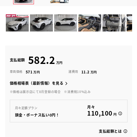
582.2
支払総額
571
11.2
車両価格
諸費用
価格相場表（最新情報）を見る
※価格は展示店にて8月登録の場合
※消費税10%込み
月々
月々定額プラン
110,100
円
頭金・ボーナス払い0円！
支払総額とは