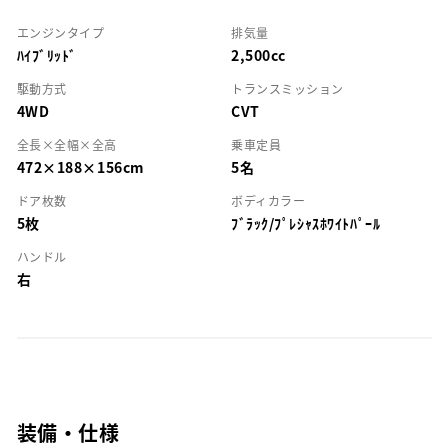
エンジンタイプ
排気量
ﾊｲﾌﾞﾘｯﾄﾞ
2,500cc
駆動方式
トランスミッション
4WD
CVT
全長×全幅×全高
乗車定員
472×188×156cm
5名
ドア枚数
ボディカラー
5枚
ﾌﾞﾗｯｸ/ﾌﾟﾚｼｬｽﾎﾜｲﾄﾊﾟｰﾙ
ハンドル
右
装備・仕様