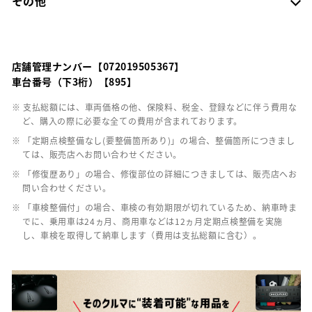
その他
店舗管理ナンバー【072019505367】
車台番号（下3桁）【895】
※ 支払総額には、車両価格の他、保険料、税金、登録などに伴う費用な
ど、購入の際に必要な全ての費用が含まれております。
※ 「定期点検整備なし(要整備箇所あり)」の場合、整備箇所につきまし
ては、販売店へお問い合わせください。
※ 「修復歴あり」の場合、修復部位の詳細につきましては、販売店へお
問い合わせください。
※ 「車検整備付」の場合、車検の有効期限が切れているため、納車時ま
でに、乗用車は24ヵ月、商用車などは12ヵ月定期点検整備を実施
し、車検を取得して納車します（費用は支払総額に含む）。