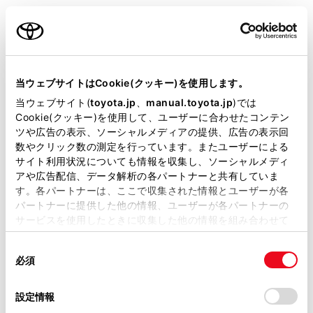
衝突被害軽減ブレーキ
Toyota Safety Sense・Lexus Safety Systemのﾌﾟﾘｸﾗｯｼｭｾｰﾌﾃｨ
（対車両・歩行者）
当ウェブサイトはCookie(クッキー)を使用します。
当ウェブサイト(
toyota.jp
、
manual.toyota.jp
)では
車線逸脱警報
Cookie(クッキー)を使用して、ユーザーに合わせたコンテン
ツや広告の表示、ソーシャルメディアの提供、広告の表示回
数やクリック数の測定を行っています。またユーザーによる
サイト利用状況についても情報を収集し、ソーシャルメディ
クルーズコントロール
アや広告配信、データ解析の各パートナーと共有していま
す。各パートナーは、ここで収集された情報とユーザーが各
パートナーに提供した他の情報、ユーザーが各パートナーの
先進ライト
サービスを使用したときに収集した他の情報を組み合わせて
使用することがあります。当ウェブサイトの使用を続行する
同
とCookie(クッキー)に同意したこととなります。
必須
意
ブラインドスポットモニター（後側方検知）
の
「すべてのCookieを許可」をクリックすることで、お客様の
選
デバイスにすべてのCookie(クッキー)が保存されることに同
設定情報
択
意したことになります。Cookie(クッキー)のオプトアウト、