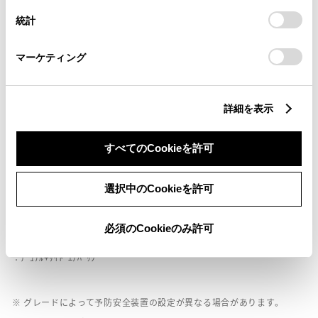
ドライブレコーダー
設定の変更、同意を撤回したりするにあたっては、当社の
統計
※ 記録媒体(SDカード等)は別途ご購入いただく場合がございます
「
Cookie（クッキー）情報の取り扱いについて
」をご覧くだ
さい。
マーケティング
ペダル踏み間違い急発進抑制装置
ｲﾝﾃﾘｼﾞｪﾝﾄｸﾘｱﾗﾝｽｿﾅｰ・ｽﾏｰﾄｱｼｽﾄ
詳細を表示
パノラミックビューモニター（全周囲カメラ）
すべてのCookieを許可
バックモニター
選択中のCookieを許可
必須のCookieのみ許可
エアバッグ
：ﾃﾞｭｱﾙ+ｻｲﾄﾞｴｱﾊﾞｯｸﾞ
※ グレードによって予防安全装置の設定が異なる場合があります。