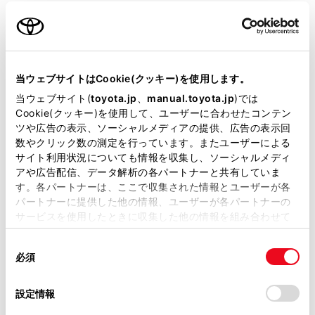
衝突被害軽減ブレーキ
Toyota Safety Sense・Lexus Safety Systemのﾌﾟﾘｸﾗｯｼｭｾｰﾌﾃｨ
（対車両・歩行者）
当ウェブサイトはCookie(クッキー)を使用します。
当ウェブサイト(
toyota.jp
、
manual.toyota.jp
)では
Cookie(クッキー)を使用して、ユーザーに合わせたコンテン
車線逸脱警報
ツや広告の表示、ソーシャルメディアの提供、広告の表示回
数やクリック数の測定を行っています。またユーザーによる
サイト利用状況についても情報を収集し、ソーシャルメディ
クルーズコントロール
アや広告配信、データ解析の各パートナーと共有していま
す。各パートナーは、ここで収集された情報とユーザーが各
パートナーに提供した他の情報、ユーザーが各パートナーの
先進ライト
サービスを使用したときに収集した他の情報を組み合わせて
使用することがあります。当ウェブサイトの使用を続行する
同
とCookie(クッキー)に同意したこととなります。
必須
意
ブラインドスポットモニター（後側方検知）
の
「すべてのCookieを許可」をクリックすることで、お客様の
選
デバイスにすべてのCookie(クッキー)が保存されることに同
設定情報
択
意したことになります。Cookie(クッキー)のオプトアウト、