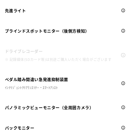
先進ライト
ブラインドスポットモニター（後側方検知）
ドライブレコーダー
※ 記録媒体(SDカード等)は別途ご購入いただく場合がございます
ペダル踏み間違い急発進抑制装置
ｲﾝﾃﾘｼﾞｪﾝﾄｸﾘｱﾗﾝｽｿﾅｰ・ｽﾏｰﾄｱｼｽﾄ
パノラミックビューモニター（全周囲カメラ）
バックモニター