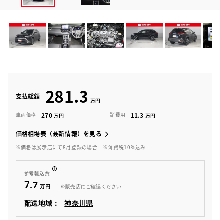
281.3
支払総額
270
11.3
車両価格
諸費用
価格相場表（最新情報）を見る
※価格は展示店にて8月登録の場合
※消費税10%込み
参考輸送費
7
.7
※販売店にご確認ください
配送地域：
神奈川県