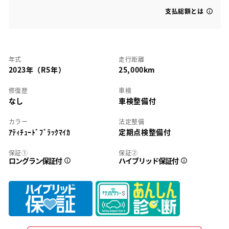
支払総額とは
年式
走行距離
2023年（R5年）
25,000km
修復歴
車検
なし
車検整備付
カラー
法定整備
ｱﾃｨﾁｭｰﾄﾞﾌﾞﾗｯｸﾏｲｶ
定期点検整備付
保証①
保証②
ロングラン保証付
ハイブリッド保証付