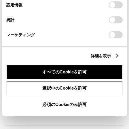
選
デバイスにすべてのCookie(クッキー)が保存されることに同
設定情報
ABS
択
意したことになります。Cookie(クッキー)のオプトアウト、
設定の変更、同意を撤回したりするにあたっては、当社の
統計
「
Cookie（クッキー）情報の取り扱いについて
」をご覧くだ
さい。
横滑防止装置
マーケティング
キーレス
詳細を表示
：ｽﾏｰﾄｷ-
すべてのCookieを許可
リモコンスターター
選択中のCookieを許可
ETC
必須のCookieのみ許可
※ セットアップ費用は別途申し受けます