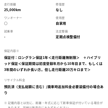
走行距離
修復歴
25,000km
なし
ワンオーナー
使用歴
○
自家用
試乗車
法定整備
-
定期点検整備付
保証内容※
保証付：ロングラン保証1年＜走行距離無制限＞ ＋ハイブリ
ッド保証＜保証期間は初度登録年月から10年目まで、もしくは
3年間のいずれか長い方。但し走行距離20万キロまで＞
リサイクル料金
預託済（支払総額に含む）/廃車時追加料金必要装備付の場合あ
り
※ 記載内容とは別に、距離・年式に応じて新車保証が付いている場合が
あります。詳細は販売店におたずねください。