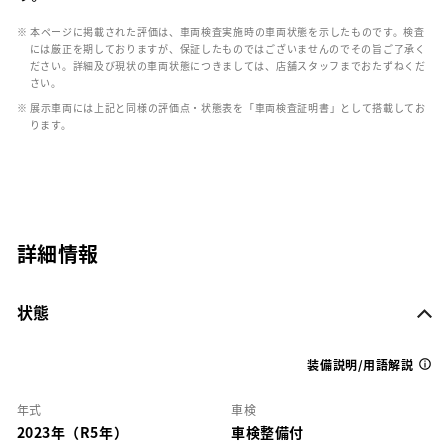
※ 本ページに掲載された評価は、車両検査実施時の車両状態を示したものです。検査
には厳正を期しておりますが、保証したものではございませんのでその旨ご了承く
ださい。詳細及び現状の車両状態につきましては、店舗スタッフまでおたずねくだ
さい。
※ 展示車両には上記と同様の評価点・状態表を「車両検査証明書」として搭載してお
ります。
詳細情報
状態
装備説明/用語解説
年式
車検
2023年（R5年）
車検整備付