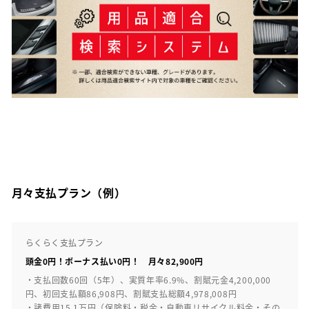
月々支払プラン（例）
らくらく支払プラン
頭金0円！ボーナス払い0円！ 月々82,900円
・支払回数60回（5年）、実質年率6.9%、割賦元金4,200,000
円、初回支払額86,908円、割賦支払総額4,978,008円
・諸費用15.1万円（保険料・税金・自動車リサイクル料金・その