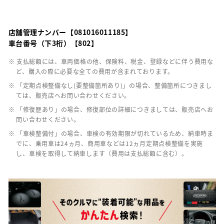
店舗管理ナンバー【081016011185】
車台番号（下3桁）【802】
※ 支払総額には、車両価格の他、保険料、税金、登録などに伴う費用な
ど、購入の際に必要な全ての費用が含まれております。
※ 「定期点検整備なし(要整備箇所あり)」の場合、整備箇所につきまし
ては、販売店へお問い合わせください。
※ 「修復歴あり」の場合、修復部位の詳細につきましては、販売店へお
問い合わせください。
※ 「車検整備付」の場合、車検の有効期限が切れているため、納車時ま
でに、乗用車は24ヵ月、商用車などは12ヵ月定期点検整備を実施
し、車検を取得して納車します（費用は支払総額に含む）。