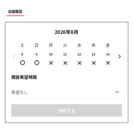
店頭商談
2026年8月
土
日
月
火
水
木
金
土
8
9
10
11
12
13
14
15
商談希望時間
予約する