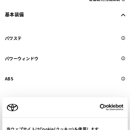
基本装備
パワステ
パワーウィンドウ
ABS
横滑防止装置
キーレス
：ｽﾏｰﾄｷ-
当ウェブサイトはCookie(クッキー)を使用します。