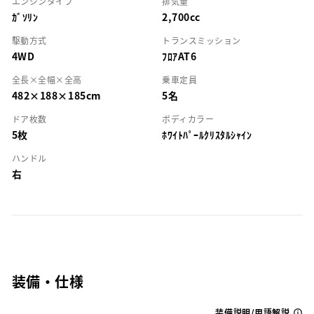
エンジンタイプ
排気量
ｶﾞｿﾘﾝ
2,700cc
駆動方式
トランスミッション
4WD
ﾌﾛｱAT6
全長×全幅×全高
乗車定員
482×188×185cm
5名
ドア枚数
ボディカラー
5枚
ﾎﾜｲﾄﾊﾟｰﾙｸﾘｽﾀﾙｼｬｲﾝ
ハンドル
右
装備・仕様
装備説明/用語解説