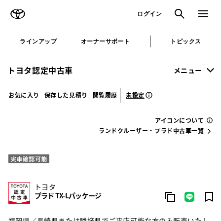
TOYOTA
検索
メニュ
ログイン
ラインアップ
オーナーサポート
トピックス
トヨタ認定中古車
メニュー
未設定
お気に入り
保存した見積り
閲覧履歴
アイコンについて
ランドクルーザー・プラド中古車一覧
トヨタ
プラド TX-Lパッケージ
福岡県／長崎県または隣接県でご来店可能な方のみ販売いたし