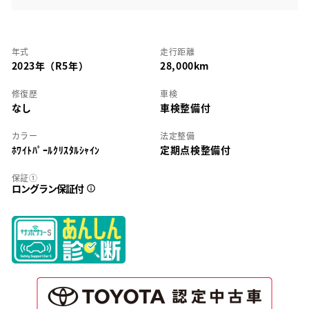
年式
走行距離
2023年（R5年）
28,000km
修復歴
車検
なし
車検整備付
カラー
法定整備
ﾎﾜｲﾄﾊﾟｰﾙｸﾘｽﾀﾙｼｬｲﾝ
定期点検整備付
保証①
ロングラン保証付