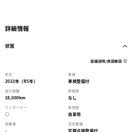
詳細情報
状態
装備説明/用語解説
年式
車検
2023年（R5年）
車検整備付
走行距離
修復歴
28,000km
なし
ワンオーナー
使用歴
○
自家用
試乗車
法定整備
-
定期点検整備付