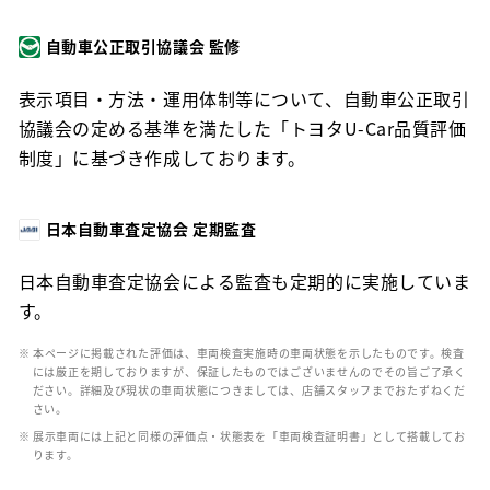
自動車公正取引協議会 監修
表示項目・方法・運用体制等について、自動車公正取引
協議会の定める基準を満たした「トヨタU-Car品質評価
制度」に基づき作成しております。
日本自動車査定協会 定期監査
日本自動車査定協会による監査も定期的に実施していま
す。
※ 本ページに掲載された評価は、車両検査実施時の車両状態を示したものです。検査
には厳正を期しておりますが、保証したものではございませんのでその旨ご了承く
ださい。詳細及び現状の車両状態につきましては、店舗スタッフまでおたずねくだ
さい。
※ 展示車両には上記と同様の評価点・状態表を「車両検査証明書」として搭載してお
ります。