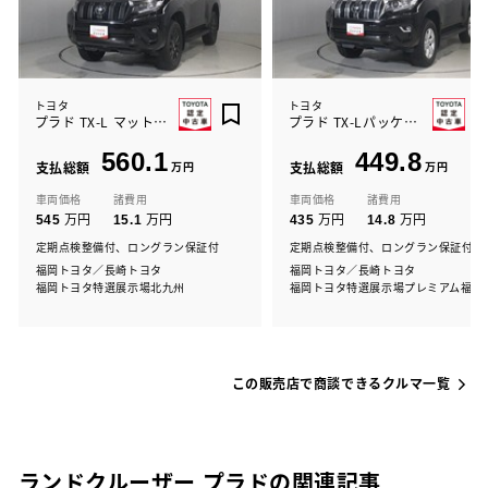
トヨタ
トヨタ
プラド TX-L マットブラック
プラド TX-Lパッケージ
560.1
449.8
支払総額
万円
支払総額
万円
車両価格
諸費用
車両価格
諸費用
万円
万円
万円
万円
545
15.1
435
14.8
定期点検整備付、ロングラン保証付
定期点検整備付、ロングラン保証付
福岡トヨタ／長崎トヨタ
福岡トヨタ／長崎トヨタ
福岡トヨタ特選展示場北九州
福岡トヨタ特選展示場プレミアム福岡
この販売店で商談できるクルマ一覧
ランドクルーザー プラドの関連記事