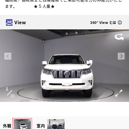
ます。 ★５人乗★
View
360° View とは
1
39
外観
室内