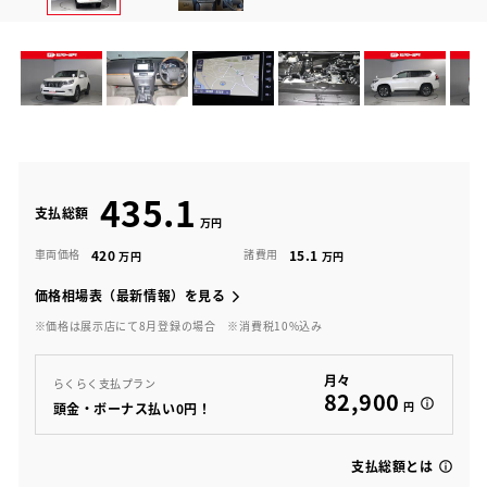
435.1
支払総額
420
15.1
車両価格
諸費用
価格相場表（最新情報）を見る
※価格は展示店にて8月登録の場合
※消費税10%込み
月々
らくらく支払プラン
82,900
円
頭金・ボーナス払い0円！
支払総額とは