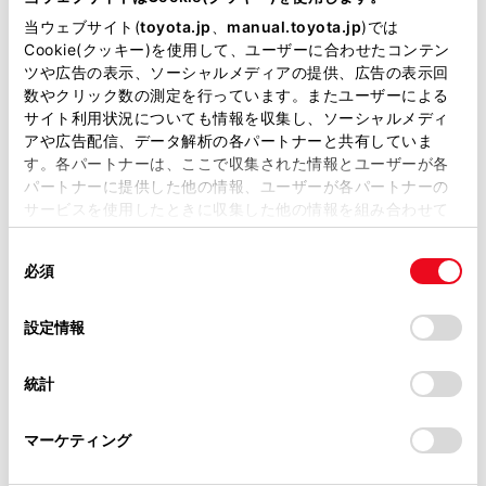
当ウェブサイト(
toyota.jp
、
manual.toyota.jp
)では
Cookie(クッキー)を使用して、ユーザーに合わせたコンテン
リモコンスターター
ツや広告の表示、ソーシャルメディアの提供、広告の表示回
数やクリック数の測定を行っています。またユーザーによる
サイト利用状況についても情報を収集し、ソーシャルメディ
ETC
アや広告配信、データ解析の各パートナーと共有していま
す。各パートナーは、ここで収集された情報とユーザーが各
※ セットアップ費用は別途申し受けます
パートナーに提供した他の情報、ユーザーが各パートナーの
サービスを使用したときに収集した他の情報を組み合わせて
使用することがあります。当ウェブサイトの使用を続行する
同
とCookie(クッキー)に同意したこととなります。
必須
意
の
「すべてのCookieを許可」をクリックすることで、お客様の
安全装置・運転サポート
選
デバイスにすべてのCookie(クッキー)が保存されることに同
設定情報
択
意したことになります。Cookie(クッキー)のオプトアウト、
設定の変更、同意を撤回したりするにあたっては、当社の
統計
「
Cookie（クッキー）情報の取り扱いについて
」をご覧くだ
サポカー
さい。
サポカーS
マーケティング