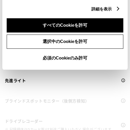
衝突被害軽減ブレーキ
詳細を表示
Toyota Safety Sense・Lexus Safety Systemのﾌﾟﾘｸﾗｯｼｭｾｰﾌﾃｨ
（対車両・歩行者）
すべてのCookieを許可
車線逸脱警報
選択中のCookieを許可
必須のCookieのみ許可
クルーズコントロール
先進ライト
ブラインドスポットモニター（後側方検知）
ドライブレコーダー
※ 記録媒体(SDカード等)は別途ご購入いただく場合がございます