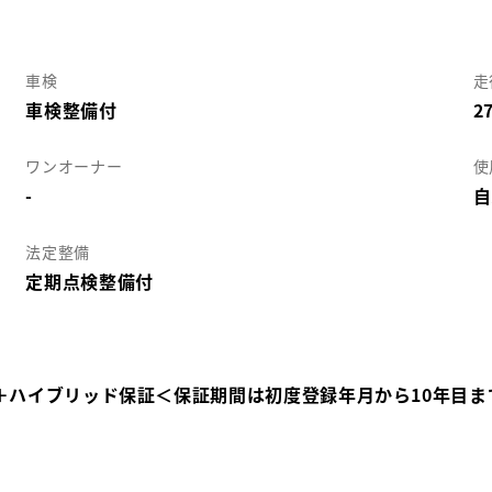
車検
走
車検整備付
2
ワンオーナー
使
-
自
法定整備
定期点検整備付
＋ハイブリッド保証＜保証期間は初度登録年月から10年目ま