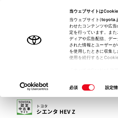
TOYOTA
当ウェブサイトはCooki
当ウェブサイト(
toyota.
わせたコンテンツや広告
ラインアップ
オーナーサポート
トピックス
定を行っています。また
ディアや広告配信、デー
トヨタ認定中古車
された情報とユーザーが
を使用したときに収集し
中古車を探す
トヨタ認定中古車の魅力
3つの買い方
使用を続行するとCook
「すべてのCookieを
ー)が保存されることに同
更、同意を撤回したりす
同
必須
設定情
て
」をご覧ください。
意
の
トヨタ
選
シエンタ HEV Z
択