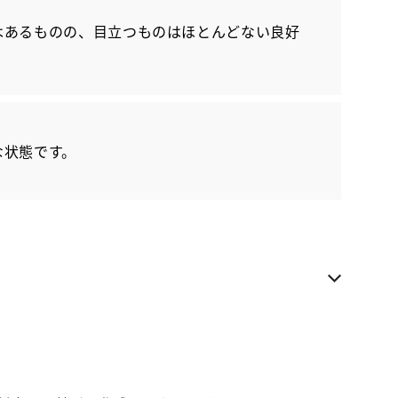
各種お問い合わせ
はあるものの、目立つものはほとんどない良好
お気に入り追加
沖縄トヨタ トヨタウン勢理客店
ご来店いただける方への販売に限らせていただきま
な状態です。
す
お電話でのお問い合わせ
098-877-2525