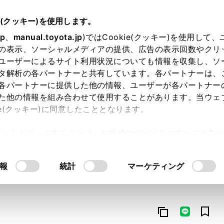
e(クッキー)を使用します。
jp
、
manual.toyota.jp
)ではCookie(クッキー)を使用して
の表示、ソーシャルメディアの提供、広告の表示回数やクリ
ユーザーによるサイト利用状況についても情報を収集し、ソ
タ解析の各パートナーと共有しています。各パートナーは、
各パートナーに提供した他の情報、ユーザーが各パートナー
た他の情報を組み合わせて使用することがあります。当ウェ
オンライン購入
お気に入り
保存した見積り
閲覧履歴
お住まいの地
ie(クッキー)に同意したこととなります。
許可」をクリックすることで、お客様のデバイスにすべてのCook
意したことになります。Cookie(クッキー)のオプトアウト
るにあたっては、当社の「
Cookie（クッキー）情報の取り
報
統計
マーケティング