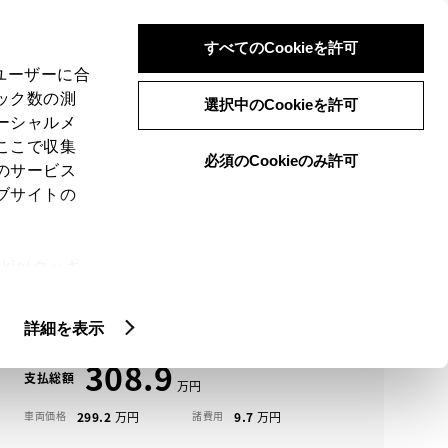
検索
メニュー
ログイン
すべてのCookieを許可
、ユーザーに合
ック数の測
選択中のCookieを許可
ーシャルメ
ここで収集
必須のCookieのみ許可
メニュー
のサービス
ブサイトの
域
未設定
ie(クッキ
アイコンについて
、設定の変
シエンタ中古車一覧
扱いについ
詳細を表示
308.9
支払総額
299.2
9.7
車両価格
諸費用