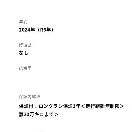
年式
2024年（R6年）
修復歴
なし
試乗車
-
保証内容※
保証付：ロングラン保証1年＜走行距離無制限＞ 
離20万キロまで＞