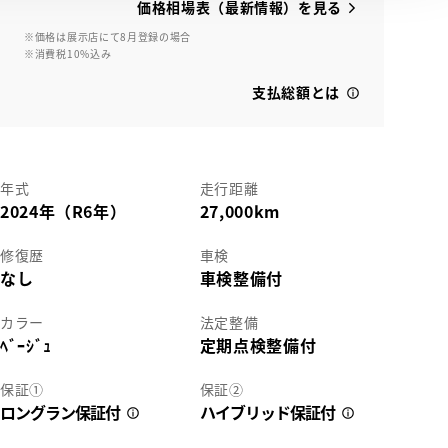
価格相場表（最新情報）を見る
※価格は展示店にて8月登録の場合
※消費税10%込み
支払総額とは
年式
走行距離
2024年（R6年）
27,000km
修復歴
車検
なし
車検整備付
カラー
法定整備
ﾍﾞｰｼﾞｭ
定期点検整備付
保証①
保証②
ロングラン保証付
ハイブリッド保証付