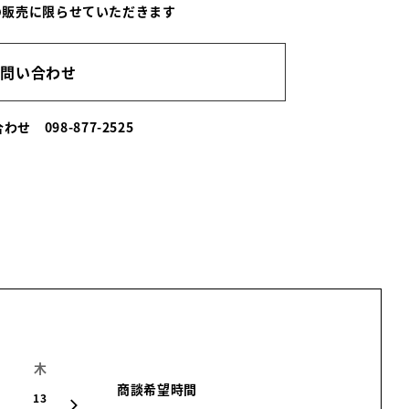
の販売に限らせていただきます
お問い合わせ
い合わせ
098-877-2525
木
金
土
日
月
火
水
商談希望時間
13
14
15
16
17
18
19