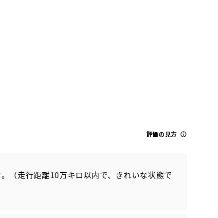
トヨタ
シエンタ HEV Z
評価の見方
。（走行距離10万キロ以内で、きれいな状態で