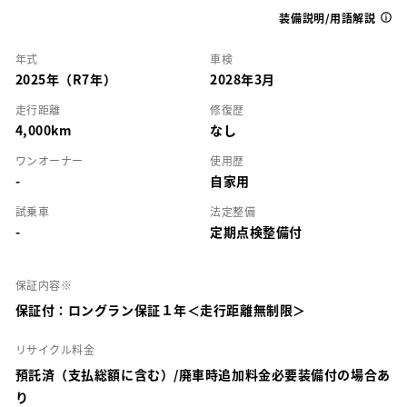
装備説明/用語解説
年式
車検
2025年（R7年）
2028年3月
走行距離
修復歴
4,000km
なし
ワンオーナー
使用歴
-
自家用
試乗車
法定整備
-
定期点検整備付
保証内容※
保証付：ロングラン保証１年＜走行距離無制限＞
リサイクル料金
預託済（支払総額に含む）/廃車時追加料金必要装備付の場合あ
り