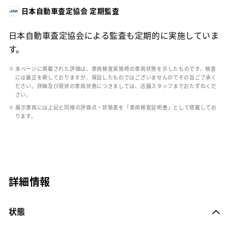
日本自動車査定協会 定期監査
日本自動車査定協会による監査も定期的に実施していま
す。
※ 本ページに掲載された評価は、車両検査実施時の車両状態を示したものです。検査
には厳正を期しておりますが、保証したものではございませんのでその旨ご了承く
ださい。詳細及び現状の車両状態につきましては、店舗スタッフまでおたずねくだ
さい。
※ 展示車両には上記と同様の評価点・状態表を「車両検査証明書」として搭載してお
ります。
詳細情報
状態