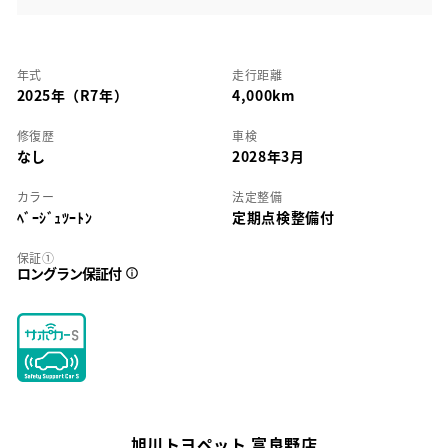
年式
走行距離
2025年（R7年）
4,000km
修復歴
車検
なし
2028年3月
カラー
法定整備
ﾍﾞｰｼﾞｭﾂｰﾄﾝ
定期点検整備付
保証①
ロングラン保証付
旭川トヨペット 富良野店