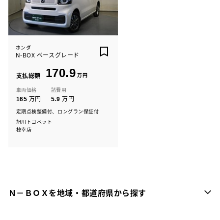
ホンダ
N-BOX ベースグレード
170.9
支払総額
万円
車両価格
諸費用
万円
万円
165
5.9
定期点検整備付、ロングラン保証付
旭川トヨペット
枝幸店
Ｎ－ＢＯＸを地域・都道府県から探す