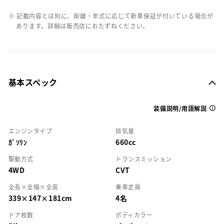
※ 記載内容とは別に、距離・年式に応じて新車保証が付いている場合が
あります。詳細は販売店におたずねください。
基本スペック
装備説明/用語解説
エンジンタイプ
排気量
ｶﾞｿﾘﾝ
660cc
駆動方式
トランスミッション
4WD
CVT
全長×全幅×全高
乗車定員
339×147×181cm
4名
ドア枚数
ボディカラー