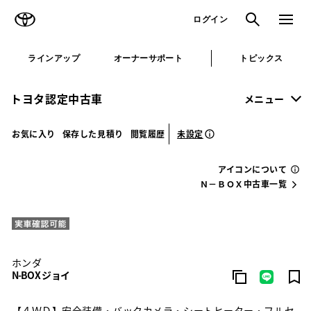
TOYOTA
検索
メニュ
ログイン
ラインアップ
オーナーサポート
トピックス
トヨタ認定中古車
メニュー
未設定
お気に入り
保存した見積り
閲覧履歴
アイコンについて
Ｎ－ＢＯＸ中古車一覧
ホンダ
N-BOX ジョイ
【４ＷＤ】安全装備・バックカメラ・シートヒーター・フルセ