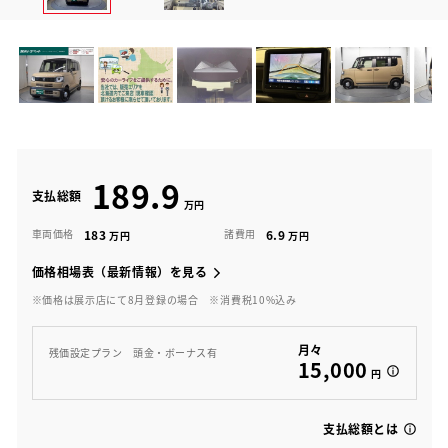
189.9
支払総額
183
6.9
車両価格
諸費用
価格相場表（最新情報）を見る
※価格は展示店にて8月登録の場合
※消費税10%込み
月々
残価設定プラン 頭金・ボーナス有
15,000
円
支払総額とは