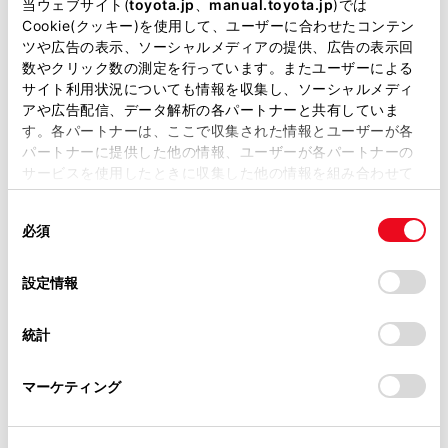
当ウェブサイト(
toyota.jp
、
manual.toyota.jp
)では
パワーウィンドウ
Cookie(クッキー)を使用して、ユーザーに合わせたコンテン
ツや広告の表示、ソーシャルメディアの提供、広告の表示回
数やクリック数の測定を行っています。またユーザーによる
ABS
サイト利用状況についても情報を収集し、ソーシャルメディ
アや広告配信、データ解析の各パートナーと共有していま
す。各パートナーは、ここで収集された情報とユーザーが各
パートナーに提供した他の情報、ユーザーが各パートナーの
横滑防止装置
サービスを使用したときに収集した他の情報を組み合わせて
使用することがあります。当ウェブサイトの使用を続行する
同
とCookie(クッキー)に同意したこととなります。
キーレス
必須
意
：ｽﾏｰﾄｷ-
の
「すべてのCookieを許可」をクリックすることで、お客様の
選
デバイスにすべてのCookie(クッキー)が保存されることに同
設定情報
択
意したことになります。Cookie(クッキー)のオプトアウト、
リモコンスターター
設定の変更、同意を撤回したりするにあたっては、当社の
統計
「
Cookie（クッキー）情報の取り扱いについて
」をご覧くだ
さい。
マーケティング
ETC
※ セットアップ費用は別途申し受けます