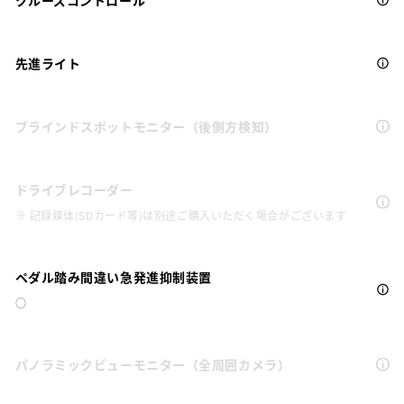
クルーズコントロール
先進ライト
ブラインドスポットモニター（後側方検知）
ドライブレコーダー
※ 記録媒体(SDカード等)は別途ご購入いただく場合がございます
ペダル踏み間違い急発進抑制装置
○
パノラミックビューモニター（全周囲カメラ）