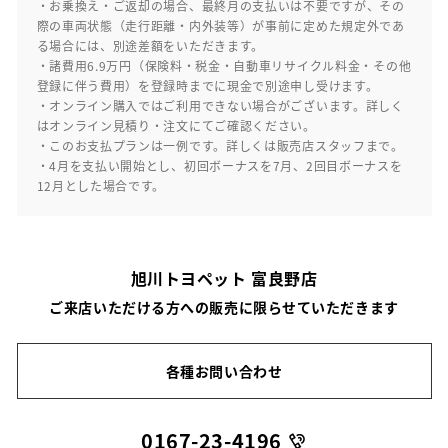
・お乗換え・ご返却の場合、最終月の支払いは不要ですが、その
際の車両状態（走行距離・内外装等）が事前に定めた規定外であ
る場合には、別途差額をいただきます。
・諸費用6.9万円（保険料・税金・自動車リサイクル料金・その他
登録に伴う費用）を登録時までに現金で別途申し受けます。
・オンライン購入ではご利用できない場合がございます。詳しく
はオンライン見積り・注文にてご確認ください。
・このお支払プランは一例です。詳しくは販売店スタッフまで。
・4月を支払い開始とし、初回ボーナスを7月、2回目ボーナスを
12月とした場合です。
旭川トヨペット 富良野店
ご来店いただける方への販売に限らせていただきます
各種お問い合わせ
0167-23-4196