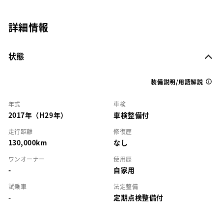
詳細情報
状態
装備説明/用語解説
年式
車検
2017年（H29年）
車検整備付
走行距離
修復歴
130,000km
なし
ワンオーナー
使用歴
-
自家用
試乗車
法定整備
-
定期点検整備付