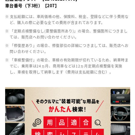
車台番号（下3桁）【207】
※ 支払総額には、車両価格の他、保険料、税金、登録などに伴う費用な
ど、購入の際に必要な全ての費用が含まれております。
※ 「定期点検整備なし(要整備箇所あり)」の場合、整備箇所につきまし
ては、販売店へお問い合わせください。
※ 「修復歴あり」の場合、修復部位の詳細につきましては、販売店へお
問い合わせください。
※ 「車検整備付」の場合、車検の有効期限が切れているため、納車時ま
でに、乗用車は24ヵ月、商用車などは12ヵ月定期点検整備を実施
し、車検を取得して納車します（費用は支払総額に含む）。