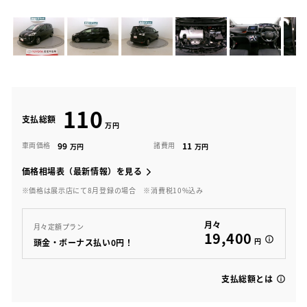
110
支払総額
99
11
車両価格
諸費用
価格相場表（最新情報）を見る
※価格は展示店にて8月登録の場合
※消費税10%込み
月々
月々定額プラン
19,400
円
頭金・ボーナス払い0円！
支払総額とは