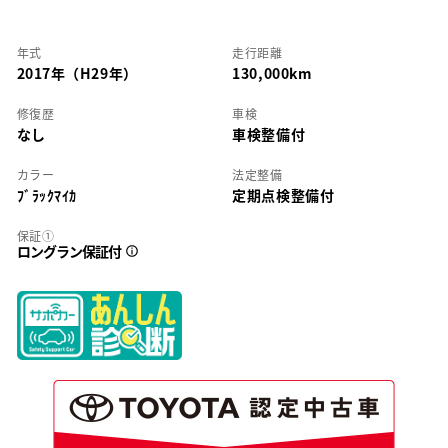
年式
走行距離
2017年（H29年）
130,000km
修復歴
車検
なし
車検整備付
カラー
法定整備
ﾌﾞﾗｯｸﾏｲｶ
定期点検整備付
保証①
ロングラン保証付