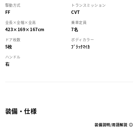
駆動方式
トランスミッション
FF
CVT
全長×全幅×全高
乗車定員
423×169×167cm
7名
ドア枚数
ボディカラー
5枚
ﾌﾞﾗｯｸﾏｲｶ
ハンドル
右
装備・仕様
装備説明/用語解説