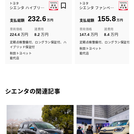
トヨタ
トヨタ
シエンタ ハイブリッド Z
シエンタ ファンベース G
232.6
155.8
支払総額
万円
支払総額
万円
車両価格
諸費用
車両価格
諸費用
万円
万円
万円
万円
224.4
8.2
147.4
8.4
定期点検整備付、ロングラン保証付、ハ
定期点検整備付、ロングラン保証付
イブリッド保証付
秋田トヨペット
秋田トヨペット
能代店
能代店
シエンタの関連記事
⑫
る