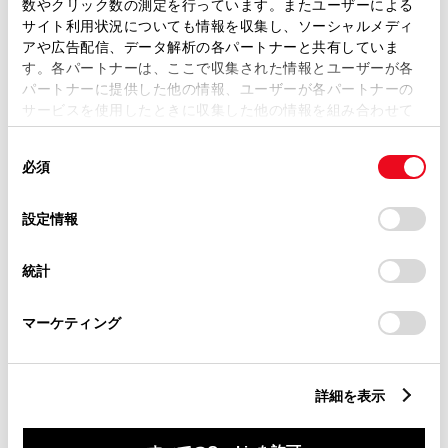
数やクリック数の測定を行っています。またユーザーによる
リモコンスターター
サイト利用状況についても情報を収集し、ソーシャルメディ
アや広告配信、データ解析の各パートナーと共有していま
す。各パートナーは、ここで収集された情報とユーザーが各
ETC
パートナーに提供した他の情報、ユーザーが各パートナーの
サービスを使用したときに収集した他の情報を組み合わせて
※ セットアップ費用は別途申し受けます
使用することがあります。当ウェブサイトの使用を続行する
同
とCookie(クッキー)に同意したこととなります。
必須
意
の
「すべてのCookieを許可」をクリックすることで、お客様の
選
デバイスにすべてのCookie(クッキー)が保存されることに同
設定情報
択
意したことになります。Cookie(クッキー)のオプトアウト、
安全装置・運転サポート
設定の変更、同意を撤回したりするにあたっては、当社の
統計
「
Cookie（クッキー）情報の取り扱いについて
」をご覧くだ
さい。
マーケティング
サポカー
サポカー
詳細を表示
衝突被害軽減ブレーキ