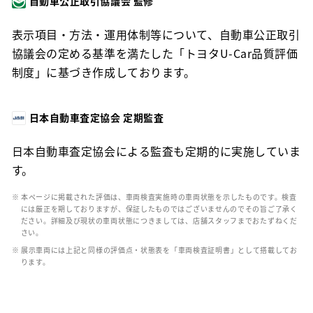
自動車公正取引協議会 監修
表示項目・方法・運用体制等について、自動車公正取引
協議会の定める基準を満たした「トヨタU-Car品質評価
制度」に基づき作成しております。
日本自動車査定協会 定期監査
日本自動車査定協会による監査も定期的に実施していま
す。
※ 本ページに掲載された評価は、車両検査実施時の車両状態を示したものです。検査
には厳正を期しておりますが、保証したものではございませんのでその旨ご了承く
ださい。詳細及び現状の車両状態につきましては、店舗スタッフまでおたずねくだ
さい。
※ 展示車両には上記と同様の評価点・状態表を「車両検査証明書」として搭載してお
ります。