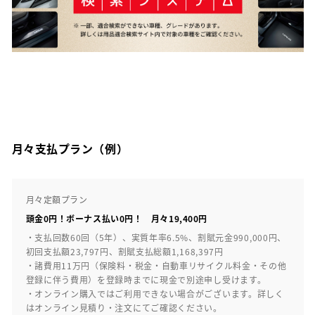
月々支払プラン（例）
月々定額プラン
頭金0円！ボーナス払い0円！ 月々19,400円
・支払回数60回（5年）、実質年率6.5%、割賦元金990,000円、
初回支払額23,797円、割賦支払総額1,168,397円
・諸費用11万円（保険料・税金・自動車リサイクル料金・その他
登録に伴う費用）を登録時までに現金で別途申し受けます。
・オンライン購入ではご利用できない場合がございます。詳しく
はオンライン見積り・注文にてご確認ください。