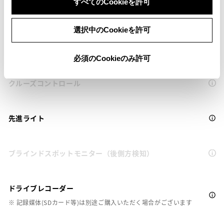
すべてのCookieを許可
Toyota Safety Sense・Lexus Safety Systemのﾌﾟﾘｸﾗｯｼｭｾｰﾌﾃｨ
（対車両）
選択中のCookieを許可
車線逸脱警報
必須のCookieのみ許可
クルーズコントロール
先進ライト
ブラインドスポットモニター（後側方検知）
ドライブレコーダー
※ 記録媒体(SDカード等)は別途ご購入いただく場合がございます