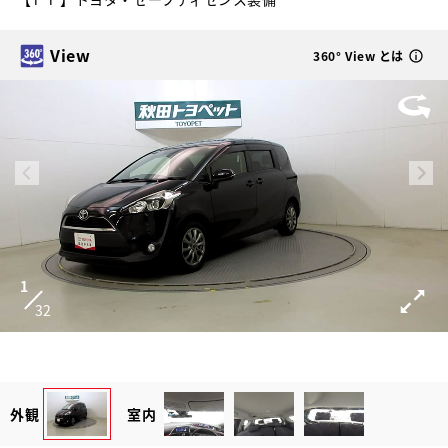
View
360° View とは
1
32
外観
室内