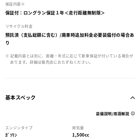
保証内容※
保証付：ロングラン保証１年＜走行距離無制限＞
リサイクル料金
預託済（支払総額に含む）/廃車時追加料金必要装備付の場合あ
り
※ 記載内容とは別に、距離・年式に応じて新車保証が付いている場合が
あります。詳細は販売店におたずねください。
基本スペック
装備説明/用語解説
エンジンタイプ
排気量
ｶﾞｿﾘﾝ
1,500cc