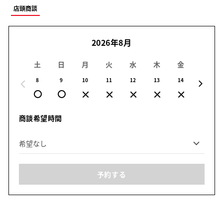
店頭商談
2026年8月
土
日
月
火
水
木
金
土
8
9
10
11
12
13
14
15
商談希望時間
予約する