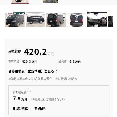
420.2
支払総額
410.3
9.9
車両価格
諸費用
価格相場表（最新情報）を見る
※価格は展示店にて8月登録の場合
※消費税10%込み
参考輸送費
7
.5
※販売店にご確認ください
配送地域：
青森県