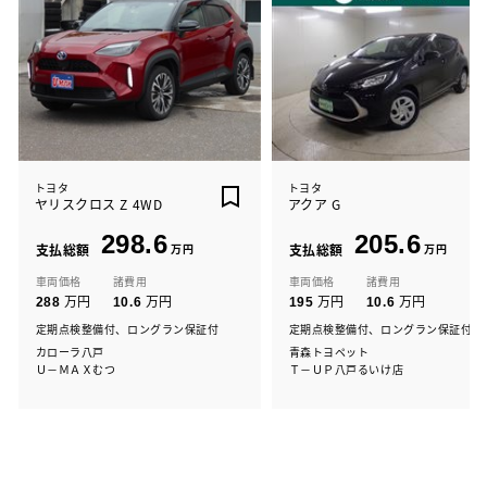
トヨタ
トヨタ
ヤリスクロス Z 4WD
アクア G
298.6
205.6
支払総額
万円
支払総額
万円
車両価格
諸費用
車両価格
諸費用
万円
万円
万円
万円
288
10.6
195
10.6
定期点検整備付、ロングラン保証付
定期点検整備付、ロングラン保証付
カローラ八戸
青森トヨペット
Ｕ－ＭＡＸむつ
Ｔ－ＵＰ八戸るいけ店