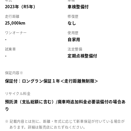
2023年（R5年）
車検整備付
走行距離
修復歴
25,000km
なし
ワンオーナー
使用歴
-
自家用
試乗車
法定整備
-
定期点検整備付
保証内容※
保証付：ロングラン保証１年＜走行距離無制限＞
リサイクル料金
預託済（支払総額に含む）/廃車時追加料金必要装備付の場合あ
り
※ 記載内容とは別に、距離・年式に応じて新車保証が付いている場合が
あります。詳細は販売店におたずねください。