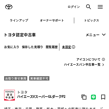
TOYOTA
検索
メニュ
ログイン
ラインアップ
オーナーサポート
トピックス
トヨタ認定中古車
メニュー
未設定
お気に入り
保存した見積り
閲覧履歴
アイコンについて
ハイエースバン中古車一覧
トヨタ
ハイエースVスーパーGLダークP2
埼玉・東京・千葉・群馬・栃木・茨城への販売に限ります。ご