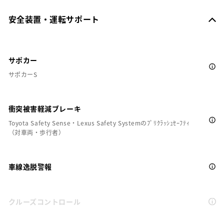
安全装置・運転サポート
サポカー
サポカーS
衝突被害軽減ブレーキ
Toyota Safety Sense・Lexus Safety Systemのﾌﾟﾘｸﾗｯｼｭｾｰﾌﾃｨ
（対車両・歩行者）
車線逸脱警報
クルーズコントロール