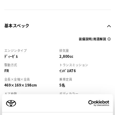
基本スペック
装備説明/用語解説
エンジンタイプ
排気量
ﾃﾞｨｰｾﾞﾙ
2,800cc
駆動方式
トランスミッション
FR
ｲﾝﾊﾟﾈAT6
全長×全幅×全高
乗車定員
469×169×198cm
5名
ドア枚数
ボディカラー
5枚
ﾌﾞﾗｯｸﾏｲｶ
ハンドル
右