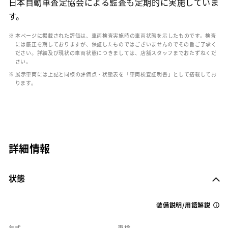
日本自動車査定協会による監査も定期的に実施していま
す。
※ 本ページに掲載された評価は、車両検査実施時の車両状態を示したものです。検査
には厳正を期しておりますが、保証したものではございませんのでその旨ご了承く
ださい。詳細及び現状の車両状態につきましては、店舗スタッフまでおたずねくだ
さい。
※ 展示車両には上記と同様の評価点・状態表を「車両検査証明書」として搭載してお
ります。
詳細情報
状態
装備説明/用語解説
年式
車検