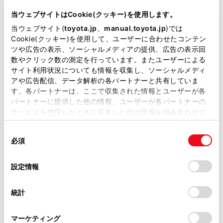
当ウェブサイトはCookie(クッキー)を使用します。
当ウェブサイト(
toyota.jp
、
manual.toyota.jp
)では
Cookie(クッキー)を使用して、ユーザーに合わせたコンテン
ツや広告の表示、ソーシャルメディアの提供、広告の表示回
数やクリック数の測定を行っています。またユーザーによる
サイト利用状況についても情報を収集し、ソーシャルメディ
装備・仕様
アや広告配信、データ解析の各パートナーと共有していま
す。各パートナーは、ここで収集された情報とユーザーが各
装備説明/用語解説
パートナーに提供した他の情報、ユーザーが各パートナーの
サービスを使用したときに収集した他の情報を組み合わせて
基本装備
使用することがあります。当ウェブサイトの使用を続行する
同
とCookie(クッキー)に同意したこととなります。
必須
意
の
「すべてのCookieを許可」をクリックすることで、お客様の
パワステ
選
デバイスにすべてのCookie(クッキー)が保存されることに同
設定情報
択
意したことになります。Cookie(クッキー)のオプトアウト、
設定の変更、同意を撤回したりするにあたっては、当社の
統計
「
Cookie（クッキー）情報の取り扱いについて
」をご覧くだ
パワーウィンドウ
さい。
マーケティング