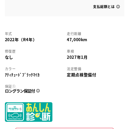
支払総額とは
年式
走行距離
2022年（R4年）
47,000km
修復歴
車検
なし
2027年1月
カラー
法定整備
ｱﾃｨﾁｭｰﾄﾞﾌﾞﾗｯｸﾏｲｶ
定期点検整備付
保証①
ロングラン保証付