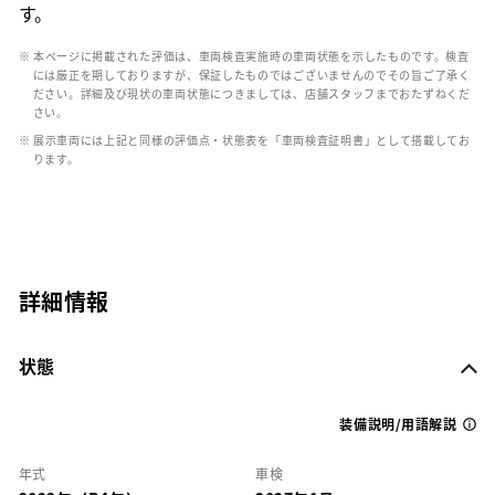
す。
※ 本ページに掲載された評価は、車両検査実施時の車両状態を示したものです。検査
には厳正を期しておりますが、保証したものではございませんのでその旨ご了承く
ださい。詳細及び現状の車両状態につきましては、店舗スタッフまでおたずねくだ
さい。
※ 展示車両には上記と同様の評価点・状態表を「車両検査証明書」として搭載してお
ります。
詳細情報
状態
装備説明/用語解説
年式
車検