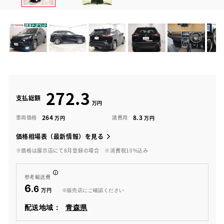
272.3
支払総額
264
8.3
車両価格
諸費用
価格相場表（最新情報）を見る
※価格は展示店にて8月登録の場合
※消費税10%込み
参考輸送費
6
.6
※販売店にご確認ください
配送地域：
青森県