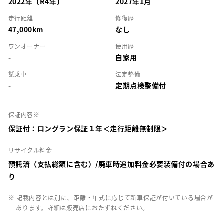
2022年（R4年）
2027年1月
走行距離
修復歴
47,000km
なし
ワンオーナー
使用歴
-
自家用
試乗車
法定整備
-
定期点検整備付
保証内容※
保証付：ロングラン保証１年＜走行距離無制限＞
リサイクル料金
預託済（支払総額に含む）/廃車時追加料金必要装備付の場合あ
り
※ 記載内容とは別に、距離・年式に応じて新車保証が付いている場合が
あります。詳細は販売店におたずねください。