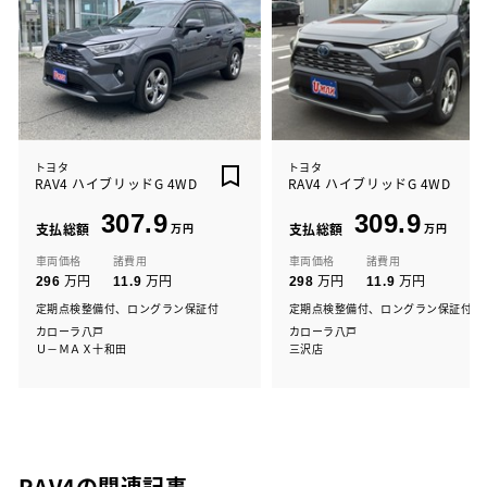
トヨタ
トヨタ
RAV4 ハイブリッドG 4WD
RAV4 ハイブリッドG 4WD
307.9
309.9
支払総額
万円
支払総額
万円
車両価格
諸費用
車両価格
諸費用
万円
万円
万円
万円
296
11.9
298
11.9
定期点検整備付、ロングラン保証付
定期点検整備付、ロングラン保証付
カローラ八戸
カローラ八戸
Ｕ－ＭＡＸ十和田
三沢店
RAV4の関連記事