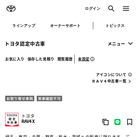
TOYOTA
検索
メニュ
ログイン
ラインアップ
オーナーサポート
トピックス
トヨタ認定中古車
メニュー
未設定
お気に入り
保存した見積り
閲覧履歴
アイコンについて
ＲＡＶ４中古車一覧
トヨタ
RAV4 X
埼玉・東京・千葉・群馬・栃木・茨城への販売に限ります。ご