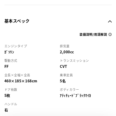
基本スペック
装備説明/用語解説
エンジンタイプ
排気量
ｶﾞｿﾘﾝ
2,000cc
駆動方式
トランスミッション
FF
CVT
全長×全幅×全高
乗車定員
460×185×168cm
5名
ドア枚数
ボディカラー
5枚
ｱﾃｨﾁｭｰﾄﾞﾌﾞﾗｯｸﾏｲｶ
ハンドル
右