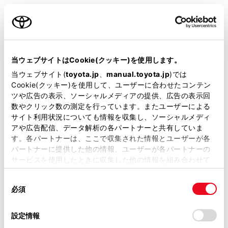
当ウェブサイトはCookie(クッキー)を使用します。
装備・仕様
当ウェブサイト(
toyota.jp
、
manual.toyota.jp
)では
Cookie(クッキー)を使用して、ユーザーに合わせたコンテン
装備説明/用語解説
ツや広告の表示、ソーシャルメディアの提供、広告の表示回
数やクリック数の測定を行っています。またユーザーによる
基本装備
サイト利用状況についても情報を収集し、ソーシャルメディ
アや広告配信、データ解析の各パートナーと共有していま
す。各パートナーは、ここで収集された情報とユーザーが各
パートナーに提供した他の情報、ユーザーが各パートナーの
パワステ
サービスを使用したときに収集した他の情報を組み合わせて
使用することがあります。当ウェブサイトの使用を続行する
同
とCookie(クッキー)に同意したこととなります。
必須
意
パワーウィンドウ
の
「すべてのCookieを許可」をクリックすることで、お客様の
選
デバイスにすべてのCookie(クッキー)が保存されることに同
設定情報
択
意したことになります。Cookie(クッキー)のオプトアウト、
ABS