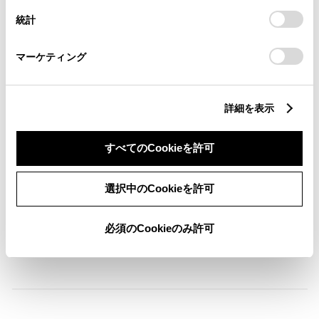
設定の変更、同意を撤回したりするにあたっては、当社の
統計
「
Cookie（クッキー）情報の取り扱いについて
」をご覧くだ
さい。
横滑防止装置
マーケティング
キーレス
詳細を表示
：ｽﾏｰﾄｷ-
すべてのCookieを許可
リモコンスターター
選択中のCookieを許可
ETC
必須のCookieのみ許可
※ セットアップ費用は別途申し受けます