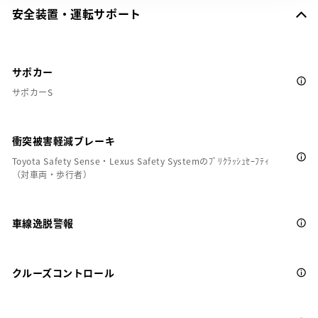
安全装置・運転サポート
サポカー
サポカーS
衝突被害軽減ブレーキ
Toyota Safety Sense・Lexus Safety Systemのﾌﾟﾘｸﾗｯｼｭｾｰﾌﾃｨ
（対車両・歩行者）
車線逸脱警報
クルーズコントロール