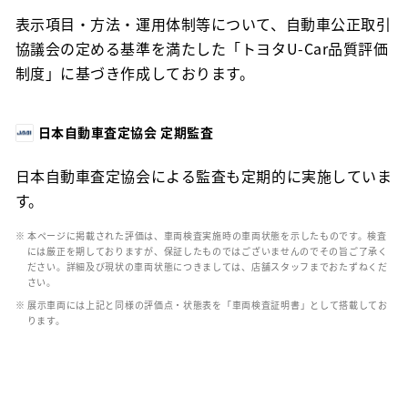
表示項目・方法・運用体制等について、自動車公正取引
協議会の定める基準を満たした「トヨタU-Car品質評価
制度」に基づき作成しております。
日本自動車査定協会 定期監査
日本自動車査定協会による監査も定期的に実施していま
す。
※ 本ページに掲載された評価は、車両検査実施時の車両状態を示したものです。検査
には厳正を期しておりますが、保証したものではございませんのでその旨ご了承く
ださい。詳細及び現状の車両状態につきましては、店舗スタッフまでおたずねくだ
さい。
※ 展示車両には上記と同様の評価点・状態表を「車両検査証明書」として搭載してお
ります。