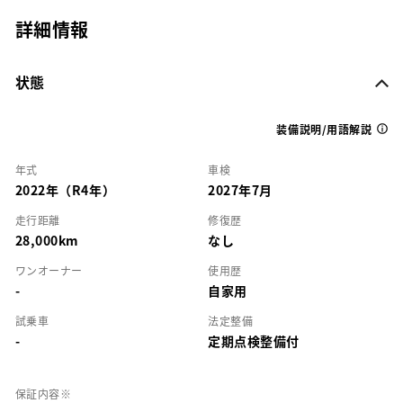
詳細情報
状態
装備説明/用語解説
年式
車検
2022年（R4年）
2027年7月
走行距離
修復歴
28,000km
なし
ワンオーナー
使用歴
-
自家用
試乗車
法定整備
-
定期点検整備付
保証内容※