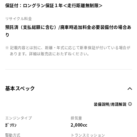
保証付：ロングラン保証１年＜走行距離無制限＞
リサイクル料金
預託済（支払総額に含む）/廃車時追加料金必要装備付の場合あ
り
※ 記載内容とは別に、距離・年式に応じて新車保証が付いている場合が
あります。詳細は販売店におたずねください。
基本スペック
装備説明/用語解説
エンジンタイプ
排気量
ｶﾞｿﾘﾝ
2,000cc
駆動方式
トランスミッション