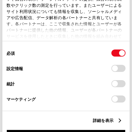
数やクリック数の測定を行っています。またユーザーによる
サイト利用状況についても情報を収集し、ソーシャルメディ
アや広告配信、データ解析の各パートナーと共有していま
ETC
す。各パートナーは、ここで収集された情報とユーザーが各
※ セットアップ費用は別途申し受けます
パートナーに提供した他の情報、ユーザーが各パートナーの
サービスを使用したときに収集した他の情報を組み合わせて
使用することがあります。当ウェブサイトの使用を続行する
同
とCookie(クッキー)に同意したこととなります。
必須
意
の
「すべてのCookieを許可」をクリックすることで、お客様の
安全装置・運転サポート
選
デバイスにすべてのCookie(クッキー)が保存されることに同
設定情報
択
意したことになります。Cookie(クッキー)のオプトアウト、
設定の変更、同意を撤回したりするにあたっては、当社の
統計
「
Cookie（クッキー）情報の取り扱いについて
」をご覧くだ
サポカー
さい。
マーケティング
サポカーS
衝突被害軽減ブレーキ
詳細を表示
Toyota Safety Sense・Lexus Safety Systemのﾌﾟﾘｸﾗｯｼｭｾｰﾌﾃｨ