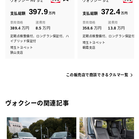
ヴォクシー HV S-Z
ヴォクシー S-Z
397.9
372.4
支払総額
万円
支払総額
万円
車両価格
諸費用
車両価格
諸費用
万円
万円
万円
万円
389.4
8.5
358.6
13.8
定期点検整備付、ロングラン保証付、ハ
定期点検整備付、ロングラン保証付
イブリッド保証付
埼玉トヨペット
埼玉トヨペット
朝霞支店
狭山支店
この販売店で商談できるクルマ一覧
ヴォクシーの関連記事
選
の