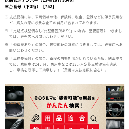
店舗管理ナンバー【134018779340】
車台番号（下3桁）【752】
※ 支払総額には、車両価格の他、保険料、税金、登録などに伴う費用な
ど、購入の際に必要な全ての費用が含まれております。
※ 「定期点検整備なし(要整備箇所あり)」の場合、整備箇所につきまし
ては、販売店へお問い合わせください。
※ 「修復歴あり」の場合、修復部位の詳細につきましては、販売店へお
問い合わせください。
※ 「車検整備付」の場合、車検の有効期限が切れているため、納車時ま
でに、乗用車は24ヵ月、商用車などは12ヵ月定期点検整備を実施
し、車検を取得して納車します（費用は支払総額に含む）。