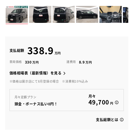
338.9
支払総額
330
8.9
車両価格
諸費用
価格相場表（最新情報）を見る
※価格は展示店にて8月登録の場合
※消費税10%込み
月々
月々定額プラン
49,700
円
頭金・ボーナス払い0円！
支払総額とは