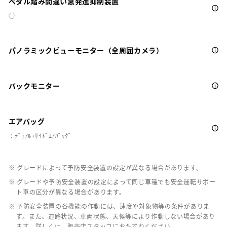
ペダル踏み間違い急発進抑制装置
○
パノラミックビューモニター（全周囲カメラ）
バックモニター
エアバッグ
：ﾃﾞｭｱﾙ+ｻｲﾄﾞｴｱﾊﾞｯｸﾞ
※ グレードによって予防安全装置の設定が異なる場合があります。
※ グレードや予防安全装置の設定によって同じ車種でも安全運転サポー
ト車の区分が異なる場合があります。
※ 予防安全装置の各機能の作動には、速度や対象物等の条件がありま
す。また、道路状況、車両状態、天候等により作動しない場合があり
ます。詳しくは、販売店スタッフにおたずねください。