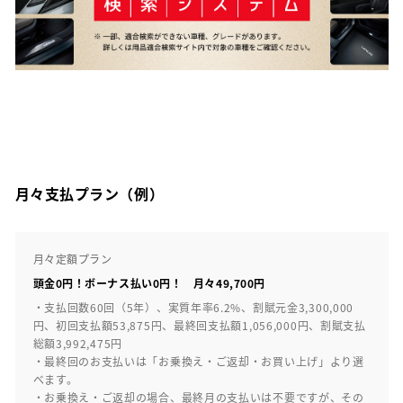
月々支払プラン（例）
月々定額プラン
頭金0円！ボーナス払い0円！ 月々49,700円
・支払回数60回（5年）、実質年率6.2%、割賦元金3,300,000
円、初回支払額53,875円、最終回支払額1,056,000円、割賦支払
総額3,992,475円
・最終回のお支払いは「お乗換え・ご返却・お買い上げ」より選
べます。
・お乗換え・ご返却の場合、最終月の支払いは不要ですが、その