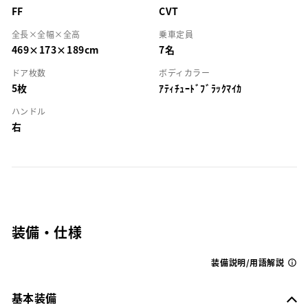
FF
CVT
全長×全幅×全高
乗車定員
469×173×189cm
7名
ドア枚数
ボディカラー
5枚
ｱﾃｨﾁｭｰﾄﾞﾌﾞﾗｯｸﾏｲｶ
ハンドル
右
装備・仕様
装備説明/用語解説
基本装備