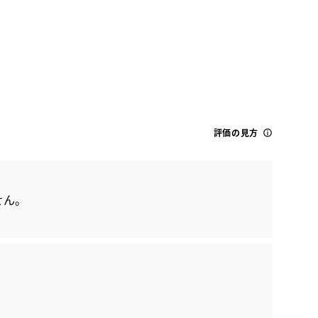
評価の見方
トヨタ
エスクァイア ハイブリッド Gi
せん。