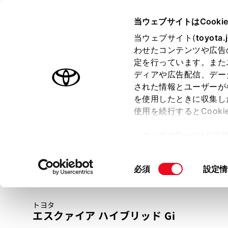
TOYOTA
当ウェブサイトはCooki
当ウェブサイト(
toyota.
わせたコンテンツや広告
ラインアップ
オーナーサポート
トピックス
定を行っています。また
ディアや広告配信、デー
トヨタ認定中古車
された情報とユーザーが
を使用したときに収集し
中古車を探す
トヨタ認定中古車の魅力
3つの買い方
使用を続行するとCook
「すべてのCookieを
ー)が保存されることに同
更、同意を撤回したりす
同
必須
設定情
て
」をご覧ください。
意
の
トヨタ
選
エスクァイア ハイブリッド Gi
択