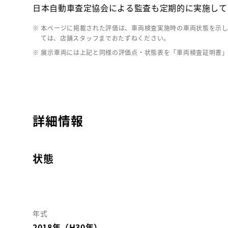
日本自動車査定協会による監査も定期的に実施して
※ 本ページに掲載された評価は、車両検査実施時の車両状態を示
ては、店舗スタッフまでおたずねください。
※ 展示車両には上記と同様の評価点・状態表を「車両検査証明書
詳細情報
状態
年式
2018年（H30年）