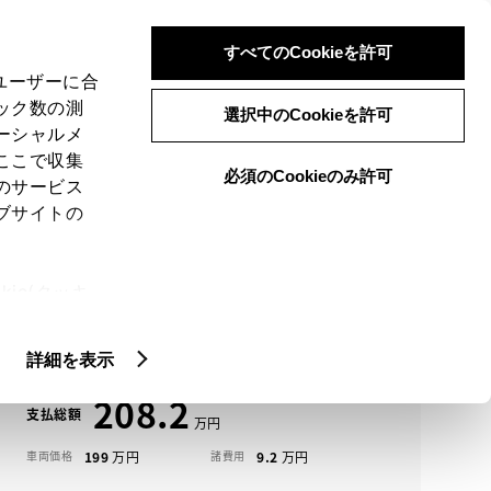
検索
メニュー
ログイン
すべてのCookieを許可
、ユーザーに合
ック数の測
選択中のCookieを許可
ーシャルメ
ここで収集
必須のCookieのみ許可
メニュー
のサービス
ブサイトの
域
未設定
ie(クッキ
アイコンについて
、設定の変
エスクァイア中古車一覧
扱いについ
詳細を表示
208.2
支払総額
199
9.2
車両価格
諸費用