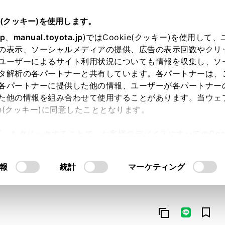
e(クッキー)を使用します。
jp
、
manual.toyota.jp
)ではCookie(クッキー)を使用して
の表示、ソーシャルメディアの提供、広告の表示回数やクリ
ユーザーによるサイト利用状況についても情報を収集し、ソ
タ解析の各パートナーと共有しています。各パートナーは、
各パートナーに提供した他の情報、ユーザーが各パートナー
た他の情報を組み合わせて使用することがあります。当ウェ
オンライン購入
お気に入り
保存した見積り
閲覧履歴
お住まいの地
ie(クッキー)に同意したこととなります。
許可」をクリックすることで、お客様のデバイスにすべてのCook
意したことになります。Cookie(クッキー)のオプトアウト
るにあたっては、当社の「
Cookie（クッキー）情報の取り
報
統計
マーケティング