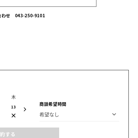
い合わせ
043-250-9101
木
金
土
日
月
火
水
商談希望時間
13
14
15
16
17
18
19
予約する