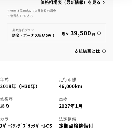
価格相場表（最新情報）を見る
※価格は展示店にて8月登録の場合
※消費税10%込み
月々定額プラン
39,500
月々
円
頭金・ボーナス払い0円！
支払総額とは
年式
走行距離
2018年（H30年）
46,000km
修復歴
車検
あり
2027年1月
カラー
法定整備
ｽﾊﾟｰｸﾘﾝｸﾞﾌﾞﾗｯｸﾊﾟｰﾙCS
定期点検整備付