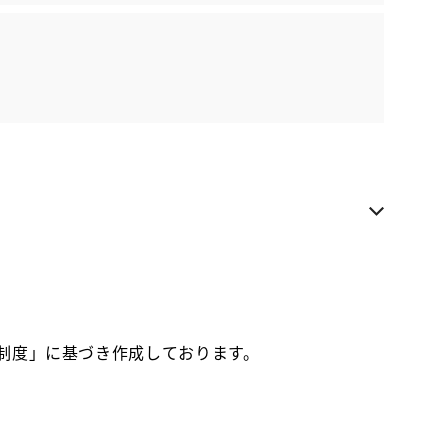
各種お問い合わせ
お気に入り追加
千葉トヨペット 長沼マイカーセンター
お電話でのお問い合わせ
043-250-9101
価制度」に基づき作成しております。