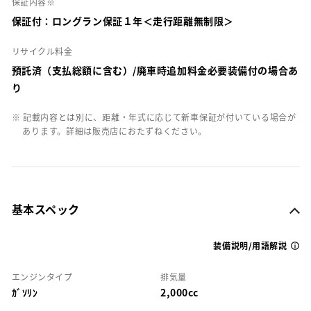
保証内容※
保証付：ロングラン保証１年＜走行距離無制限＞
リサイクル料金
預託済（支払総額に含む）/廃車時追加料金必要装備付の場合あ
り
※ 記載内容とは別に、距離・年式に応じて新車保証が付いている場合が
あります。詳細は販売店におたずねください。
基本スペック
装備説明/用語解説
エンジンタイプ
排気量
ｶﾞｿﾘﾝ
2,000cc