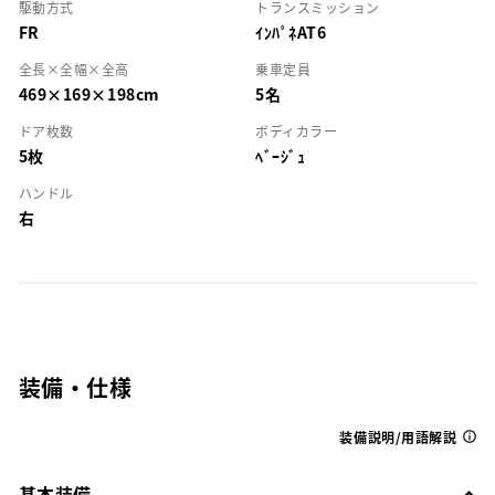
駆動方式
トランスミッション
FR
ｲﾝﾊﾟﾈAT6
全長×全幅×全高
乗車定員
469×169×198cm
5名
ドア枚数
ボディカラー
5枚
ﾍﾞｰｼﾞｭ
ハンドル
右
装備・仕様
装備説明/用語解説
基本装備