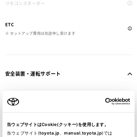
リモコンスターター
ETC
※ セットアップ費用は別途申し受けます
安全装置・運転サポート
サポカー
サポカーS
当ウェブサイトはCookie(クッキー)を使用します。
衝突被害軽減ブレーキ
当ウェブサイト(
toyota.jp
、
manual.toyota.jp
)では
Toyota Safety Sense・Lexus Safety Systemのﾌﾟﾘｸﾗｯｼｭｾｰﾌﾃｨ