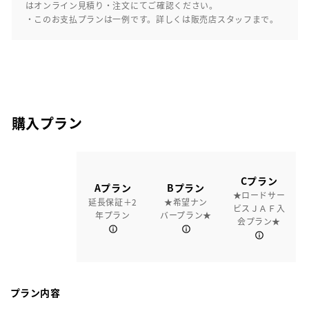
はオンライン見積り・注文にてご確認ください。
・このお支払プランは一例です。詳しくは販売店スタッフまで。
購入プラン
Cプラン
Aプラン
Bプラン
★ロードサー
延長保証＋2
★希望ナン
ビスＪＡＦ入
年プラン
バープラン★
会プラン★
プラン内容