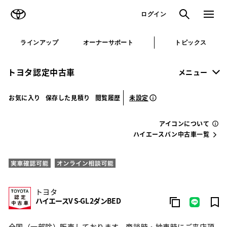
TOYOTA
検索
メニュ
ログイン
ラインアップ
オーナーサポート
トピックス
トヨタ認定中古車
メニュー
未設定
お気に入り
保存した見積り
閲覧履歴
アイコンについて
ハイエースバン中古車一覧
トヨタ
ハイエースV S-GL 2ダンBED
全国（一部除）販売しております。商談時・納車時にご来店頂