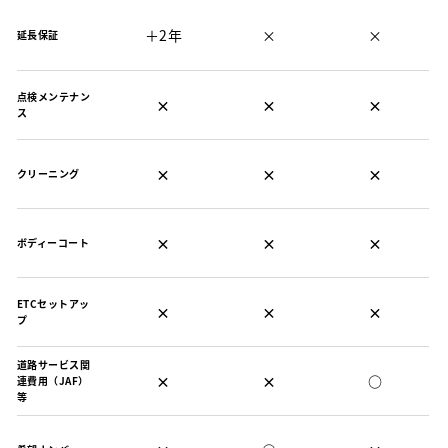
＋2年
×
×
延長保証
点検メンテナン
×
×
×
ス
×
×
×
クリーニング
×
×
×
ボディーコート
ETCセットアッ
×
×
×
プ
道路サービス関
×
×
○
連費用（JAF）
等