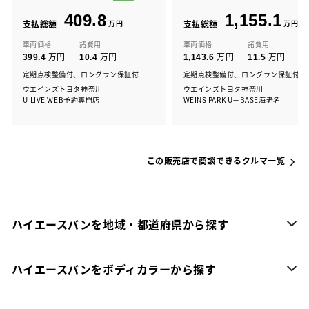
409.8
1,155.1
支払総額
万円
支払総額
万円
車両価格
諸費用
車両価格
諸費用
万円
万円
万円
万円
399.4
10.4
1,143.6
11.5
定期点検整備付、ロングラン保証付
定期点検整備付、ロングラン保証付
ウエインズトヨタ神奈川
ウエインズトヨタ神奈川
U-LIVE WEB予約専門店
WEINS PARK U－BASE海老名
この販売店で商談できるクルマ一覧
ハイエースバンを地域・都道府県から探す
ハイエースバンをボディカラーから探す