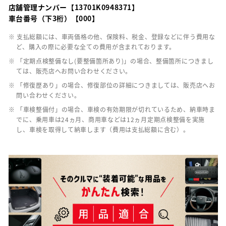
店舗管理ナンバー【13701K0948371】
車台番号（下3桁）【000】
※ 支払総額には、車両価格の他、保険料、税金、登録などに伴う費用な
ど、購入の際に必要な全ての費用が含まれております。
※ 「定期点検整備なし(要整備箇所あり)」の場合、整備箇所につきまし
ては、販売店へお問い合わせください。
※ 「修復歴あり」の場合、修復部位の詳細につきましては、販売店へお
問い合わせください。
※ 「車検整備付」の場合、車検の有効期限が切れているため、納車時ま
でに、乗用車は24ヵ月、商用車などは12ヵ月定期点検整備を実施
し、車検を取得して納車します（費用は支払総額に含む）。