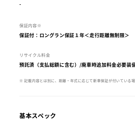
-
保証内容※
保証付：ロングラン保証１年＜走行距離無制限＞
リサイクル料金
預託済（支払総額に含む）/廃車時追加料金必要装
※ 記載内容とは別に、距離・年式に応じて新車保証が付いている
基本スペック