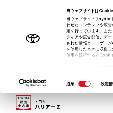
TOYOTA
当ウェブサイトはCooki
当ウェブサイト(
toyota.
わせたコンテンツや広告
ラインアップ
オーナーサポート
トピックス
定を行っています。また
ディアや広告配信、デー
トヨタ認定中古車
された情報とユーザーが
を使用したときに収集し
中古車を探す
トヨタ認定中古車の魅力
3つの買い方
使用を続行するとCook
「すべてのCookieを
ー)が保存されることに同
更、同意を撤回したりす
同
必須
設定情
て
」をご覧ください。
意
の
トヨタ
選
ハリアー Z
択