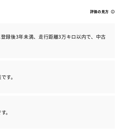
評価の見方
登録後3年未満、走行距離3万キロ以内で、中古
トヨタ
ハリアー Z
態です。
です。