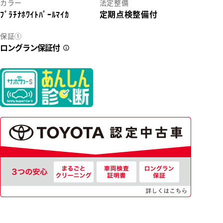
カラー
法定整備
ﾌﾟﾗﾁﾅﾎﾜｲﾄﾊﾟｰﾙﾏｲｶ
定期点検整備付
保証①
ロングラン保証付
2
22