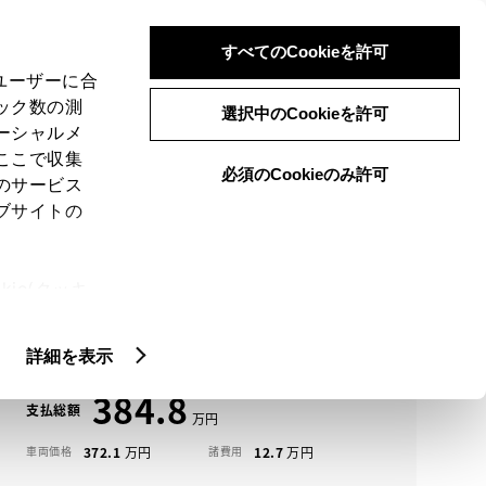
検索
メニュー
ログイン
すべてのCookieを許可
、ユーザーに合
ック数の測
選択中のCookieを許可
ーシャルメ
ここで収集
必須のCookieのみ許可
メニュー
のサービス
ブサイトの
域
未設定
ie(クッキ
アイコンについて
、設定の変
ハリアー中古車一覧
扱いについ
詳細を表示
384.8
支払総額
372.1
12.7
車両価格
諸費用