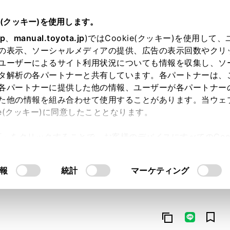
e(クッキー)を使用します。
jp
、
manual.toyota.jp
)ではCookie(クッキー)を使用して
の表示、ソーシャルメディアの提供、広告の表示回数やクリ
ユーザーによるサイト利用状況についても情報を収集し、ソ
タ解析の各パートナーと共有しています。各パートナーは、
各パートナーに提供した他の情報、ユーザーが各パートナー
た他の情報を組み合わせて使用することがあります。当ウェ
オンライン購入
お気に入り
保存した見積り
閲覧履歴
お住まいの地
ie(クッキー)に同意したこととなります。
許可」をクリックすることで、お客様のデバイスにすべてのCook
意したことになります。Cookie(クッキー)のオプトアウト
るにあたっては、当社の「
Cookie（クッキー）情報の取り
報
統計
マーケティング