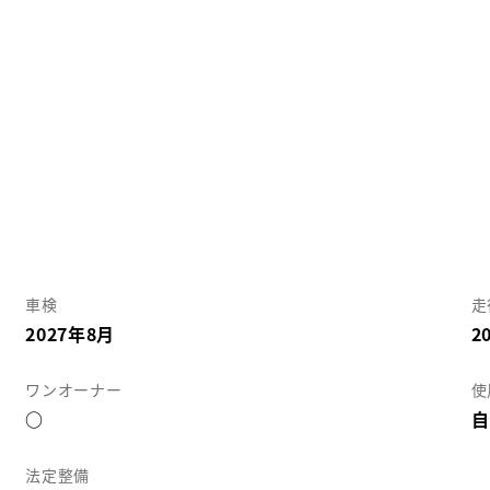
車検
走
2027年8月
2
ワンオーナー
使
○
自
法定整備