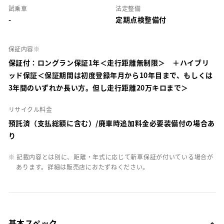
試乗車
法定整備
-
定期点検整備付
保証内容※
保証付：ロングラン保証1年＜走行距離無制限＞ ＋ハイブリ
ッド保証＜保証期間は初度登録年月から10年目まで、もしくは
3年間のいずれか長い方。但し走行距離20万キロまで＞
リサイクル料金
預託済（支払総額に含む）/廃車時追加料金必要装備付の場合あ
り
※ 記載内容とは別に、距離・年式に応じて新車保証が付いている場合が
あります。詳細は販売店におたずねください。
基本スペック