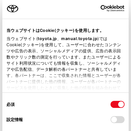
キーレス
：ｽﾏｰﾄｷ-
当ウェブサイトはCookie(クッキー)を使用します。
当ウェブサイト(
toyota.jp
、
manual.toyota.jp
)では
Cookie(クッキー)を使用して、ユーザーに合わせたコンテン
リモコンスターター
ツや広告の表示、ソーシャルメディアの提供、広告の表示回
数やクリック数の測定を行っています。またユーザーによる
サイト利用状況についても情報を収集し、ソーシャルメディ
ETC
アや広告配信、データ解析の各パートナーと共有していま
※ セットアップ費用は別途申し受けます
す。各パートナーは、ここで収集された情報とユーザーが各
パートナーに提供した他の情報、ユーザーが各パートナーの
サービスを使用したときに収集した他の情報を組み合わせて
使用することがあります。当ウェブサイトの使用を続行する
同
とCookie(クッキー)に同意したこととなります。
必須
意
安全装置・運転サポート
の
「すべてのCookieを許可」をクリックすることで、お客様の
選
デバイスにすべてのCookie(クッキー)が保存されることに同
設定情報
択
意したことになります。Cookie(クッキー)のオプトアウト、
設定の変更、同意を撤回したりするにあたっては、当社の