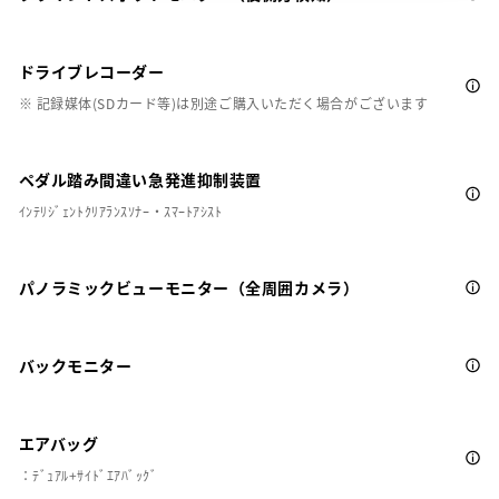
ドライブレコーダー
※ 記録媒体(SDカード等)は別途ご購入いただく場合がございます
ペダル踏み間違い急発進抑制装置
ｲﾝﾃﾘｼﾞｪﾝﾄｸﾘｱﾗﾝｽｿﾅｰ・ｽﾏｰﾄｱｼｽﾄ
パノラミックビューモニター（全周囲カメラ）
バックモニター
エアバッグ
：ﾃﾞｭｱﾙ+ｻｲﾄﾞｴｱﾊﾞｯｸﾞ