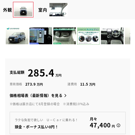
外観
室内
285.4
支払総額
273.9
11.5
車両価格
諸費用
価格相場表（最新情報）を見る
※価格は展示店にて8月登録の場合
※消費税10%込み
月々
ラクな負担で欲しい Ｕ－Ｃａｒに乗れる！
47,400
円
頭金・ボーナス払い0円！