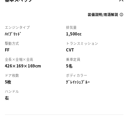
装備説明/用語解説
エンジンタイプ
排気量
ﾊｲﾌﾞﾘｯﾄﾞ
1,500cc
駆動方式
トランスミッション
FF
CVT
全長×全幅×全高
乗車定員
426×169×169cm
5名
ドア枚数
ボディカラー
5枚
ｸﾞﾚｲｯｼｭﾌﾞﾙｰ
ハンドル
右