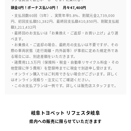
頭金0円！ボーナス払い0円！ 月々47,400円
・支払回数60回（5年）、実質年率5.8%、割賦元金2,739,000
円、初回支払額51,382円、最終回支払額410,850円、割賦支払総
額3,211,432円
・最終回のお支払いは「お乗換え・ご返却・お買い上げ」より選
べます。
・お乗換え・ご返却の場合、最終月の支払いは不要ですが、その
際の車両状態（走行距離・内外装等）が事前に定めた規定外であ
る場合には、別途差額をいただきます。
・諸費用11.5万円（保険料・税金・自動車リサイクル料金・その
他登録に伴う費用）を登録時までに現金で別途申し受けます。
・オンライン購入ではご利用できない場合がございます。詳しく
はオンライン見積り・注文にてご確認ください。
・このお支払プランは一例です。詳しくは販売店スタッフまで。
岐阜トヨペット リフェスタ岐阜
県内への販売に限らせていただきます