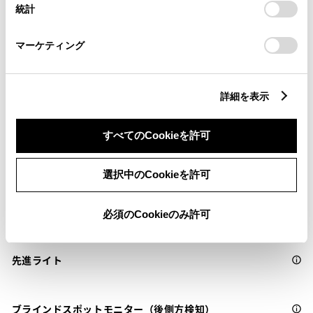
統計
サポカー
「
Cookie（クッキー）情報の取り扱いについて
」をご覧くだ
さい。
サポカーS
マーケティング
衝突被害軽減ブレーキ
詳細を表示
Toyota Safety Sense・Lexus Safety Systemのﾌﾟﾘｸﾗｯｼｭｾｰﾌﾃｨ
（対車両・歩行者）
すべてのCookieを許可
車線逸脱警報
選択中のCookieを許可
クルーズコントロール
必須のCookieのみ許可
先進ライト
ブラインドスポットモニター（後側方検知）