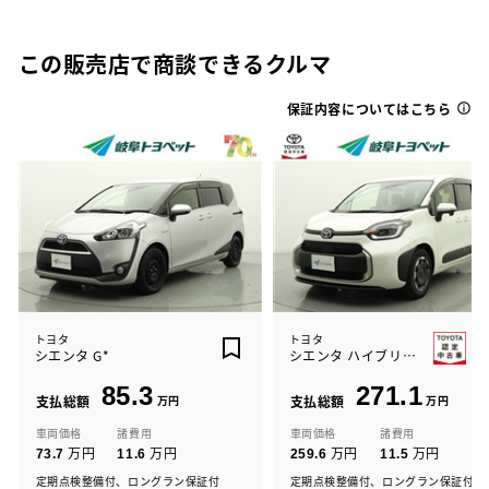
この販売店で商談できるクルマ
保証内容についてはこちら
トヨタ
トヨタ
シエンタ G*
シエンタ ハイブリッド Z
85.3
271.1
支払総額
万円
支払総額
万円
車両価格
諸費用
車両価格
諸費用
万円
万円
万円
万円
73.7
11.6
259.6
11.5
定期点検整備付、ロングラン保証付
定期点検整備付、ロングラン保証付、