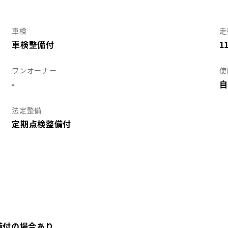
車検
走
車検整備付
1
ワンオーナー
使
-
自
法定整備
定期点検整備付
備付の場合あり