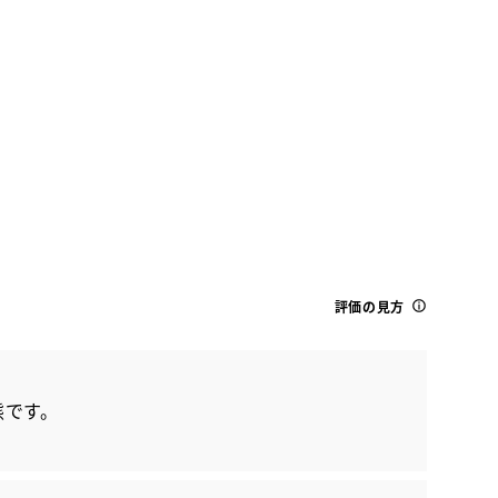
ダイハツ
タフト G
評価の見方
態です。