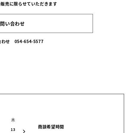
の販売に限らせていただきます
お問い合わせ
い合わせ
054-654-5577
木
金
土
日
月
火
水
商談希望時間
13
14
15
16
17
18
19