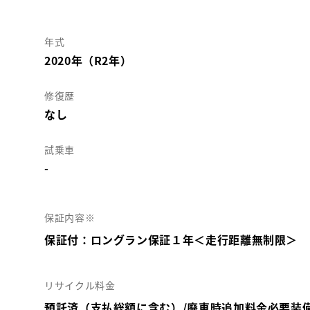
年式
2020年（R2年）
修復歴
なし
試乗車
-
保証内容※
保証付：ロングラン保証１年＜走行距離無制限＞
リサイクル料金
預託済（支払総額に含む）/廃車時追加料金必要装