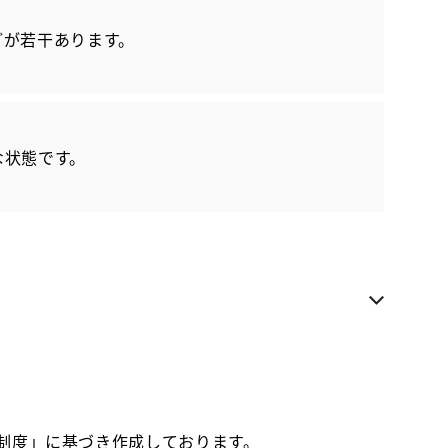
各種お問い合わせ
どが若干あります。
お気に入り追加
トヨタユナイテッド静岡 中原中古車店
な状態です。
ご来店いただける方への販売に限らせていただきま
す
お電話でのお問い合わせ
054-654-5577
価制度」に基づき作成しております。