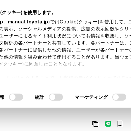
e(クッキー)を使用します。
jp
、
manual.toyota.jp
)ではCookie(クッキー)を使用して
の表示、ソーシャルメディアの提供、広告の表示回数やクリ
ユーザーによるサイト利用状況についても情報を収集し、ソ
タ解析の各パートナーと共有しています。各パートナーは、
各パートナーに提供した他の情報、ユーザーが各パートナー
た他の情報を組み合わせて使用することがあります。当ウェ
オンライン購入
お気に入り
保存した見積り
閲覧履歴
お住まいの地
ie(クッキー)に同意したこととなります。
許可」をクリックすることで、お客様のデバイスにすべてのCook
意したことになります。Cookie(クッキー)のオプトアウト
るにあたっては、当社の「
Cookie（クッキー）情報の取り
報
統計
マーケティング