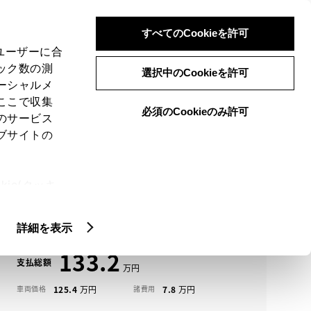
検索
メニュー
ログイン
すべてのCookieを許可
、ユーザーに合
ック数の測
選択中のCookieを許可
ーシャルメ
ここで収集
必須のCookieのみ許可
メニュー
のサービス
ブサイトの
域
未設定
ie(クッキ
アイコンについて
、設定の変
タフト中古車一覧
扱いについ
詳細を表示
133.2
支払総額
125.4
7.8
車両価格
諸費用