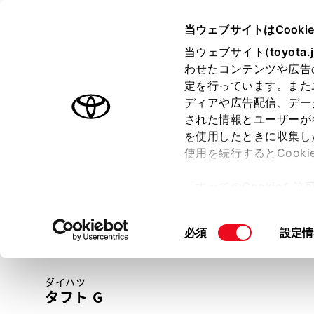
TOYOTA
当ウェブサイトはCooki
当ウェブサイト(
toyota.
わせたコンテンツや広告
ラインアップ
オーナーサポート
トピックス
定を行っています。また
ディアや広告配信、デー
トヨタ認定中古車
された情報とユーザーが
を使用したときに収集し
中古車を探す
トヨタ認定中古車の魅力
3つの買い方
使用を続行するとCook
「すべてのCookieを
ー)が保存されることに同
更、同意を撤回したりす
同
必須
設定情
て
」をご覧ください。
意
の
ダイハツ
選
タフト G
択