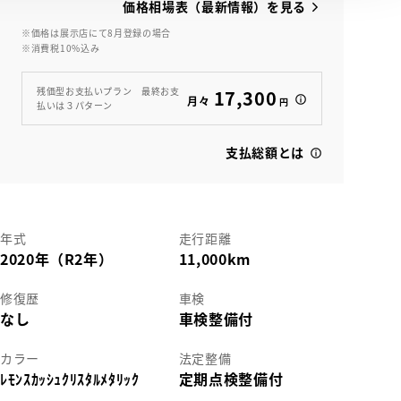
価格相場表（最新情報）を見る
※価格は展示店にて8月登録の場合
※消費税10%込み
残価型お支払いプラン 最終お支
17,300
月々
円
払いは３パターン
支払総額とは
年式
走行距離
2020年（R2年）
11,000km
修復歴
車検
なし
車検整備付
カラー
法定整備
ﾚﾓﾝｽｶｯｼｭｸﾘｽﾀﾙﾒﾀﾘｯｸ
定期点検整備付