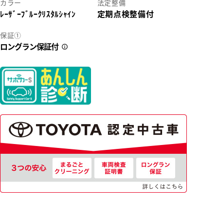
カラー
法定整備
ﾚｰｻﾞｰﾌﾞﾙｰｸﾘｽﾀﾙｼｬｲﾝ
定期点検整備付
2
保証①
ロングラン保証付
37