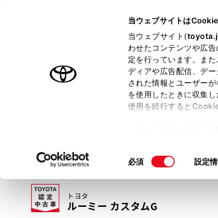
TOYOTA
当ウェブサイトはCooki
当ウェブサイト(
toyota.
わせたコンテンツや広告
ラインアップ
オーナーサポート
トピックス
定を行っています。また
ディアや広告配信、デー
トヨタ認定中古車
された情報とユーザーが
を使用したときに収集し
中古車を探す
トヨタ認定中古車の魅力
3つの買い方
使用を続行するとCook
「すべてのCookieを
ー)が保存されることに同
更、同意を撤回したりす
同
必須
設定情
て
」をご覧ください。
意
の
トヨタ
選
ルーミー カスタムG
択