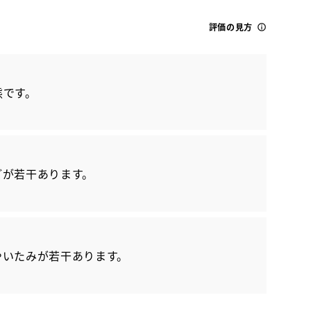
評価の見方
態です。
トヨタ
どが若干あります。
ルーミー カスタムG
やいたみが若干あります。