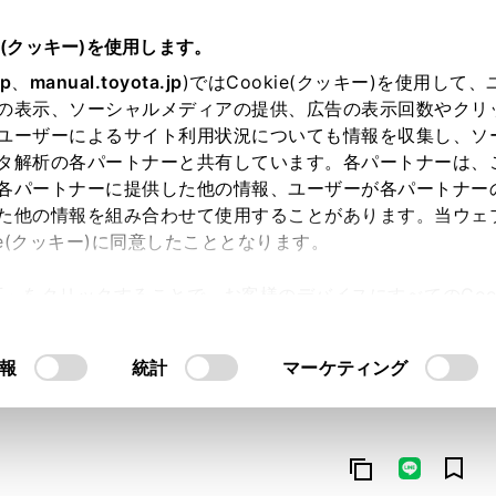
e(クッキー)を使用します。
jp
、
manual.toyota.jp
)ではCookie(クッキー)を使用して
の表示、ソーシャルメディアの提供、広告の表示回数やクリ
ユーザーによるサイト利用状況についても情報を収集し、ソ
タ解析の各パートナーと共有しています。各パートナーは、
各パートナーに提供した他の情報、ユーザーが各パートナー
た他の情報を組み合わせて使用することがあります。当ウェ
オンライン購入
お気に入り
保存した見積り
閲覧履歴
お住まいの地
ie(クッキー)に同意したこととなります。
許可」をクリックすることで、お客様のデバイスにすべてのCook
意したことになります。Cookie(クッキー)のオプトアウト
るにあたっては、当社の「
Cookie（クッキー）情報の取り
報
統計
マーケティング