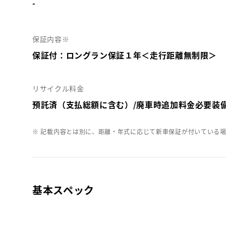
-
保証内容※
保証付：ロングラン保証１年＜走行距離無制限＞
リサイクル料金
預託済（支払総額に含む）/廃車時追加料金必要装
※ 記載内容とは別に、距離・年式に応じて新車保証が付いている
基本スペック