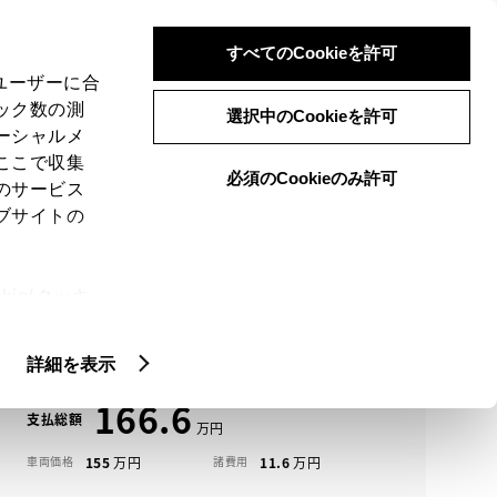
検索
メニュー
ログイン
すべてのCookieを許可
、ユーザーに合
ック数の測
選択中のCookieを許可
ーシャルメ
ここで収集
必須のCookieのみ許可
メニュー
のサービス
ブサイトの
域
未設定
ie(クッキ
アイコンについて
、設定の変
ルーミー中古車一覧
扱いについ
詳細を表示
166.6
支払総額
155
11.6
車両価格
諸費用