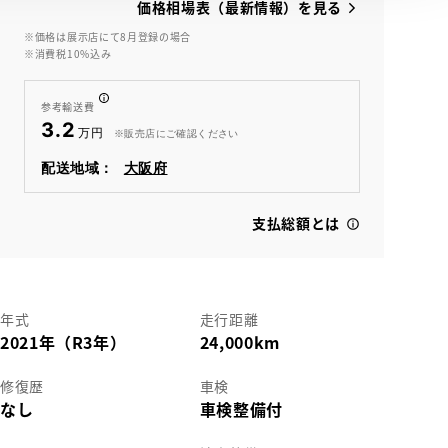
価格相場表（最新情報）を見る
※価格は展示店にて8月登録の場合
※消費税10%込み
View
参考輸送費
3.2
※販売店にご確認ください
配送地域：
大阪府
支払総額とは
年式
走行距離
2021年（R3年）
24,000km
修復歴
車検
なし
車検整備付