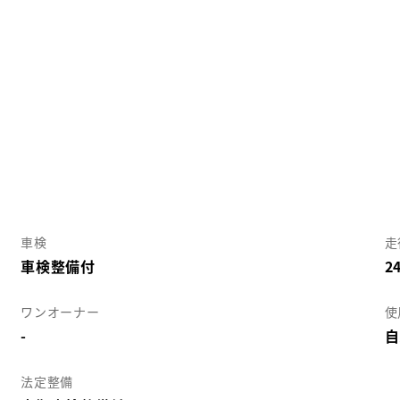
車検
走
車検整備付
2
ワンオーナー
使
-
自
法定整備