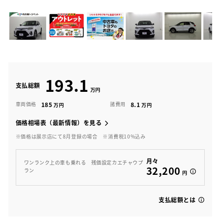
193.1
支払総額
185
8.1
車両価格
諸費用
価格相場表（最新情報）を見る
※価格は展示店にて8月登録の場合
※消費税10%込み
月々
ワンランク上の車も乗れる 残価設定カエチャウプ
32,200
ラン
円
支払総額とは