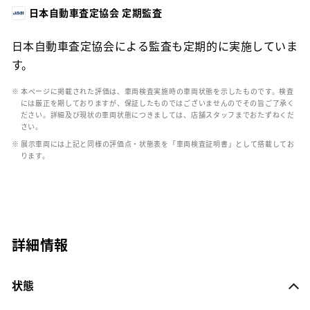
日本自動車査定協会 定期監査
日本自動車査定協会による監査も定期的に実施していま
す。
※ 本ページに掲載された評価は、車両検査実施時の車両状態を示したものです。検査
には厳正を期しておりますが、保証したものではございませんのでその旨ご了承く
ださい。詳細及び現状の車両状態につきましては、店舗スタッフまでおたずねくだ
さい。
※ 展示車両には上記と同様の評価点・状態表を「車両検査証明書」として搭載してお
ります。
詳細情報
状態