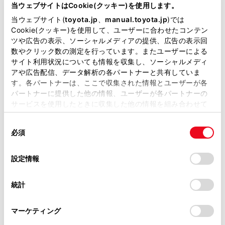
当ウェブサイトはCookie(クッキー)を使用します。
当ウェブサイト(
toyota.jp
、
manual.toyota.jp
)では
Cookie(クッキー)を使用して、ユーザーに合わせたコンテン
先進ライト
ツや広告の表示、ソーシャルメディアの提供、広告の表示回
数やクリック数の測定を行っています。またユーザーによる
サイト利用状況についても情報を収集し、ソーシャルメディ
ブラインドスポットモニター（後側方検知）
アや広告配信、データ解析の各パートナーと共有していま
す。各パートナーは、ここで収集された情報とユーザーが各
パートナーに提供した他の情報、ユーザーが各パートナーの
ドライブレコーダー
サービスを使用したときに収集した他の情報を組み合わせて
使用することがあります。当ウェブサイトの使用を続行する
※ 記録媒体(SDカード等)は別途ご購入いただく場合がございます
同
とCookie(クッキー)に同意したこととなります。
必須
意
の
「すべてのCookieを許可」をクリックすることで、お客様の
ペダル踏み間違い急発進抑制装置
選
デバイスにすべてのCookie(クッキー)が保存されることに同
設定情報
択
意したことになります。Cookie(クッキー)のオプトアウト、
ｲﾝﾃﾘｼﾞｪﾝﾄｸﾘｱﾗﾝｽｿﾅｰ・ｽﾏｰﾄｱｼｽﾄ
設定の変更、同意を撤回したりするにあたっては、当社の
統計
「
Cookie（クッキー）情報の取り扱いについて
」をご覧くだ
さい。
パノラミックビューモニター（全周囲カメラ）
マーケティング