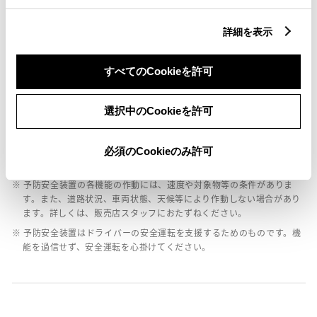
バックモニター
詳細を表示
エアバッグ
すべてのCookieを許可
：ﾃﾞｭｱﾙ+ｻｲﾄﾞｴｱﾊﾞｯｸﾞ
選択中のCookieを許可
※ グレードによって予防安全装置の設定が異なる場合があります。
※ グレードや予防安全装置の設定によって同じ車種でも安全運転サポー
必須のCookieのみ許可
ト車の区分が異なる場合があります。
※ 予防安全装置の各機能の作動には、速度や対象物等の条件がありま
す。また、道路状況、車両状態、天候等により作動しない場合があり
ます。詳しくは、販売店スタッフにおたずねください。
※ 予防安全装置はドライバーの安全運転を支援するためのものです。機
能を過信せず、安全運転を心掛けてください。