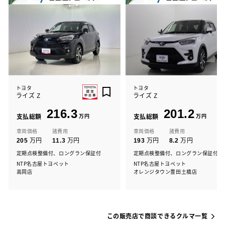
トヨタ
トヨタ
ライズ Z
ライズ Z
216.3
201.2
支払総額
万円
支払総額
万円
車両価格
諸費用
車両価格
諸費用
万円
万円
万円
万円
205
11.3
193
8.2
定期点検整備付、ロングラン保証付
定期点検整備付、ロングラン保証付
NTP名古屋トヨペット
NTP名古屋トヨペット
高岡店
オレンジタウン豊田土橋店
この販売店で商談できるクルマ一覧