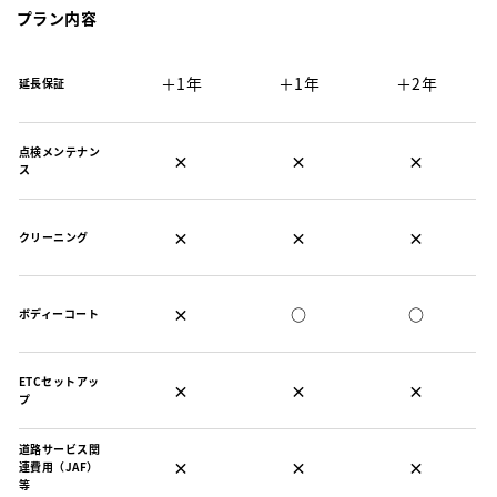
プラン内容
＋1年
＋1年
＋2年
延長保証
点検メンテナン
×
×
×
ス
×
×
×
クリーニング
×
○
○
ボディーコート
ETCセットアッ
×
×
×
プ
道路サービス関
×
×
×
連費用（JAF）
等