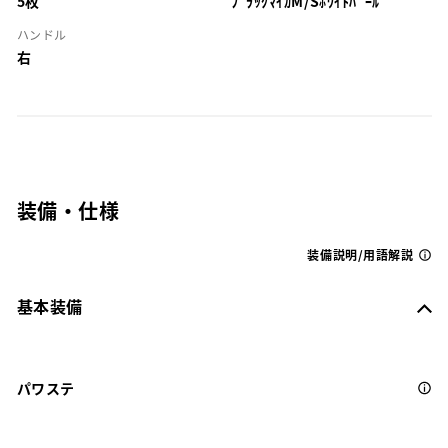
5枚
ﾌﾞﾗｯｸﾏｲｶM/Sﾎﾜｲﾄﾊﾟｰﾙ
ハンドル
右
装備・仕様
装備説明/用語解説
基本装備
パワステ