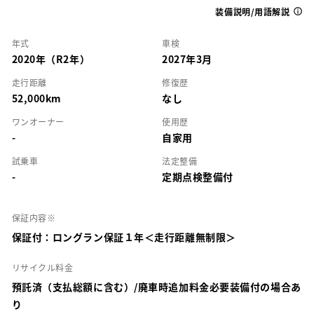
装備説明/用語解説
年式
車検
2020年（R2年）
2027年3月
走行距離
修復歴
52,000km
なし
ワンオーナー
使用歴
-
自家用
試乗車
法定整備
-
定期点検整備付
保証内容※
保証付：ロングラン保証１年＜走行距離無制限＞
リサイクル料金
預託済（支払総額に含む）/廃車時追加料金必要装備付の場合あ
り