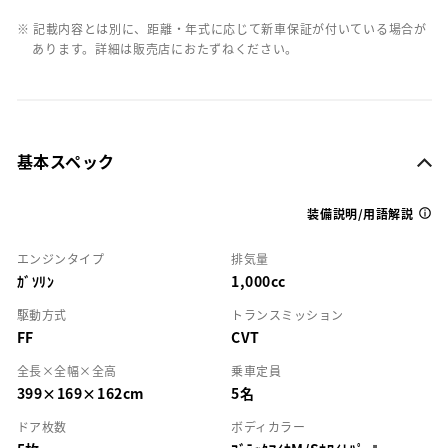
※ 記載内容とは別に、距離・年式に応じて新車保証が付いている場合が
あります。詳細は販売店におたずねください。
基本スペック
装備説明/用語解説
エンジンタイプ
排気量
ｶﾞｿﾘﾝ
1,000cc
駆動方式
トランスミッション
FF
CVT
全長×全幅×全高
乗車定員
399×169×162cm
5名
ドア枚数
ボディカラー