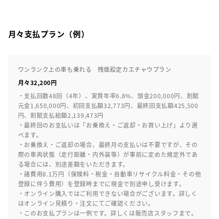
月々支払プラン（例）
ワンランク上の車も乗れる 残価設定カエチャウプラン
月々32,200円
・支払回数48回（4年）、実質年率6.8%、頭金200,000円、割賦
元金1,650,000円、初回支払額32,773円、最終回支払額425,500
円、割賦支払総額2,139,473円
・最終回のお支払いは「お乗換え・ご返却・お買い上げ」より選
べます。
・お乗換え・ご返却の場合、最終月の支払いは不要ですが、その
際の車両状態（走行距離・内外装等）が事前に定めた規定外であ
る場合には、別途差額をいただきます。
・諸費用8.1万円（保険料・税金・自動車リサイクル料金・その他
登録に伴う費用）を登録時までに現金で別途申し受けます。
・オンライン購入ではご利用できない場合がございます。詳しく
はオンライン見積り・注文にてご確認ください。
・このお支払プランは一例です。詳しくは販売店スタッフまで。