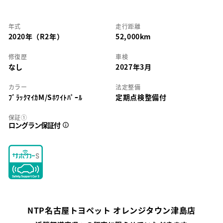
年式
走行距離
2020年（R2年）
52,000km
修復歴
車検
なし
2027年3月
カラー
法定整備
ﾌﾞﾗｯｸﾏｲｶM/Sﾎﾜｲﾄﾊﾟｰﾙ
定期点検整備付
保証①
ロングラン保証付
NTP名古屋トヨペット オレンジタウン津島店