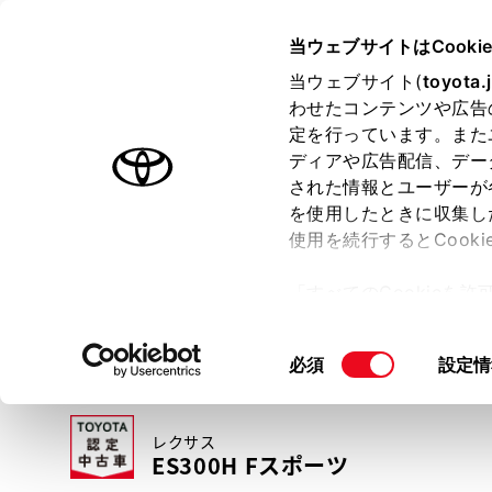
TOYOTA
当ウェブサイトはCooki
当ウェブサイト(
toyota.
わせたコンテンツや広告
ラインアップ
オーナーサポート
トピックス
定を行っています。また
ディアや広告配信、デー
トヨタ認定中古車
された情報とユーザーが
を使用したときに収集し
中古車を探す
トヨタ認定中古車の魅力
3つの買い方
使用を続行するとCook
「すべてのCookieを
ー)が保存されることに同
更、同意を撤回したりす
同
必須
設定情
て
」をご覧ください。
意
の
レクサス
選
ES300H Fスポーツ
択