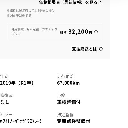
価格相場表（最新情報）を見る
※価格は展示店にて8月登録の場合
※消費税10%込み
View
通常割賦・月々定額 カエチャウ
32,200
月々
円
プラン
支払総額とは
年式
走行距離
2019年（R1年）
67,000km
修復歴
車検
なし
車検整備付
カラー
法定整備
ﾎﾜｲﾄﾉｰｳﾞｧｶﾞﾗｽﾌﾚｰｸ
定期点検整備付