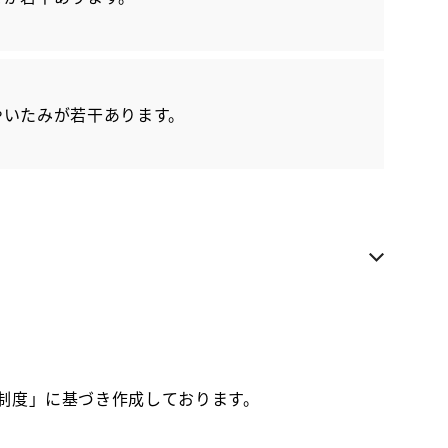
各種お問い合わせ
お気に入り追加
やいたみが若干あります。
NTP名古屋トヨペット 南店
近隣都道府県への販売に限らせていただきます
お電話でのお問い合わせ
052-611-1501
価制度」に基づき作成しております。