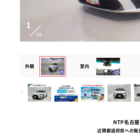
1
39
外観
室内
NTP名古
近隣都道府県への販