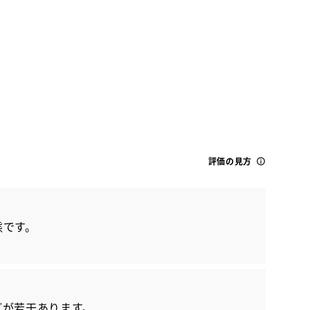
レクサス
評価の見方
ES300H Fスポーツ
態です。
どが若干あります。