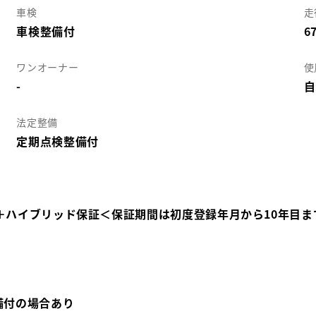
車検
走
車検整備付
6
ワンオーナー
使
-
自
法定整備
定期点検整備付
＋ハイブリッド保証＜保証期間は初度登録年月から10年目ま
備付の場合あり