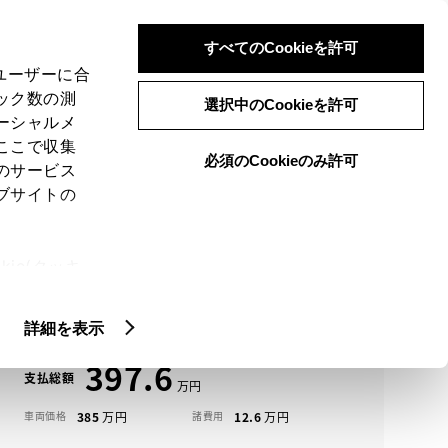
検索
メニュー
ログイン
すべてのCookieを許可
、ユーザーに合
ック数の測
選択中のCookieを許可
ーシャルメ
ここで収集
必須のCookieのみ許可
メニュー
のサービス
ブサイトの
域
未設定
ie(クッキ
アイコンについて
、設定の変
ＥＳ中古車一覧
扱いについ
詳細を表示
397.6
支払総額
385
12.6
車両価格
諸費用