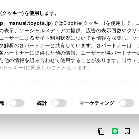
e(クッキー)を使用します。
jp
、
manual.toyota.jp
)ではCookie(クッキー)を使用して
の表示、ソーシャルメディアの提供、広告の表示回数やクリ
ユーザーによるサイト利用状況についても情報を収集し、ソ
タ解析の各パートナーと共有しています。各パートナーは、
各パートナーに提供した他の情報、ユーザーが各パートナー
た他の情報を組み合わせて使用することがあります。当ウェ
オンライン購入
お気に入り
保存した見積り
閲覧履歴
お住まいの地
ie(クッキー)に同意したこととなります。
許可」をクリックすることで、お客様のデバイスにすべてのCook
意したことになります。Cookie(クッキー)のオプトアウト
るにあたっては、当社の「
Cookie（クッキー）情報の取り
報
統計
マーケティング