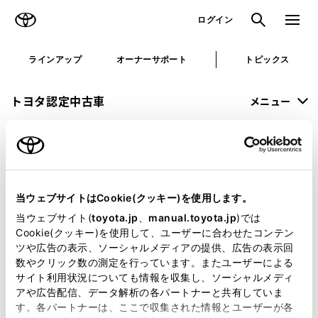
TOYOTA
検索
メニュ
ログイン
ラインアップ
オーナーサポート
トピックス
トヨタ認定中古車
メニュー
未設定
お気に入り
保存した見積り
閲覧履歴
当ウェブサイトはCookie(クッキー)を使用します。
お選びの中古車は
当ウェブサイト(
toyota.jp
、
manual.toyota.jp
)では
すでに売約済みとなっております。
Cookie(クッキー)を使用して、ユーザーに合わせたコンテン
ツや広告の表示、ソーシャルメディアの提供、広告の表示回
恐れ入りますが、別のクルマをお選びください。
数やクリック数の測定を行っています。またユーザーによる
サイト利用状況についても情報を収集し、ソーシャルメディ
アや広告配信、データ解析の各パートナーと共有していま
す。各パートナーは、ここで収集された情報とユーザーが各
トヨタ認定中古車トップ