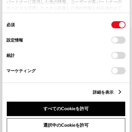
パートナーに提供した他の情報、ユーザーが各パートナーの
サービスを使用したときに収集した他の情報を組み合わせて
使用することがあります。当ウェブサイトの使用を続行する
同
とCookie(クッキー)に同意したこととなります。
必須
意
の
「すべてのCookieを許可」をクリックすることで、お客様の
選
デバイスにすべてのCookie(クッキー)が保存されることに同
設定情報
FAQ・お問い合わせ
択
意したことになります。Cookie(クッキー)のオプトアウト、
設定の変更、同意を撤回したりするにあたっては、当社の
統計
「
Cookie（クッキー）情報の取り扱いについて
」をご覧くだ
関連サイト
さい。
マーケティング
関連サービス
詳細を表示
公式SNS
LINE
X
Facebook
YouTube
Instagram
すべてのCookieを許可
トヨタイムズ
選択中のCookieを許可