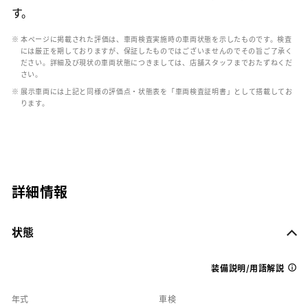
す。
※ 本ページに掲載された評価は、車両検査実施時の車両状態を示したものです。検査
には厳正を期しておりますが、保証したものではございませんのでその旨ご了承く
ださい。詳細及び現状の車両状態につきましては、店舗スタッフまでおたずねくだ
さい。
※ 展示車両には上記と同様の評価点・状態表を「車両検査証明書」として搭載してお
ります。
詳細情報
状態
装備説明/用語解説
年式
車検