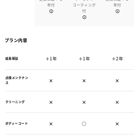
年付
コーティング
年付
付
プラン内容
＋1年
＋1年
＋2年
延長保証
点検メンテナン
×
×
×
ス
×
×
×
クリーニング
×
○
×
ボディーコート