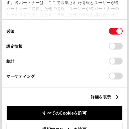
ブラインドスポットモニター（後側方検知）
す。各パートナーは、ここで収集された情報とユーザーが各
パートナーに提供した他の情報、ユーザーが各パートナーの
サービスを使用したときに収集した他の情報を組み合わせて
使用することがあります。当ウェブサイトの使用を続行する
ドライブレコーダー
同
とCookie(クッキー)に同意したこととなります。
※ 記録媒体(SDカード等)は別途ご購入いただく場合がございます
必須
意
の
「すべてのCookieを許可」をクリックすることで、お客様の
選
デバイスにすべてのCookie(クッキー)が保存されることに同
設定情報
ペダル踏み間違い急発進抑制装置
択
意したことになります。Cookie(クッキー)のオプトアウト、
設定の変更、同意を撤回したりするにあたっては、当社の
統計
「
Cookie（クッキー）情報の取り扱いについて
」をご覧くだ
さい。
パノラミックビューモニター（全周囲カメラ）
マーケティング
バックモニター
詳細を表示
エアバッグ
すべてのCookieを許可
：ﾃﾞｭｱﾙ+ｻｲﾄﾞｴｱﾊﾞｯｸﾞ