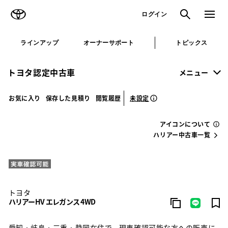
TOYOTA
検索
メニュ
ログイン
ラインアップ
オーナーサポート
トピックス
トヨタ認定中古車
メニュー
未設定
お気に入り
保存した見積り
閲覧履歴
アイコンについて
ハリアー中古車一覧
トヨタ
ハリアーHV エレガンス 4WD
愛知・岐阜・三重・静岡在住で、現車確認可能な方への販売に