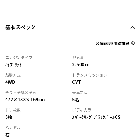
基本スペック
装備説明/用語解説
エンジンタイプ
排気量
ﾊｲﾌﾞﾘｯﾄﾞ
2,500cc
駆動方式
トランスミッション
4WD
CVT
全長×全幅×全高
乗車定員
472×183×169cm
5名
ドア枚数
ボディカラー
5枚
ｽﾊﾟｰｸﾘﾝｸﾞﾌﾞﾗｯｸﾊﾟｰﾙCS
ハンドル
右