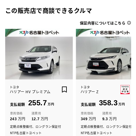
この販売店で商談できるクルマ
保証内容についてはこちら
トヨタ
トヨタ
ハリアー HV プレミアム
ハリアー Z
255.7
358.3
支払総額
万円
支払総額
万円
車両価格
諸費用
車両価格
諸費用
万円
万円
万円
万円
243
12.7
349
9.3
定期点検整備付、ロングラン保証付
定期点検整備付、ロングラン保証付
NTP名古屋トヨペット
NTP名古屋トヨペット