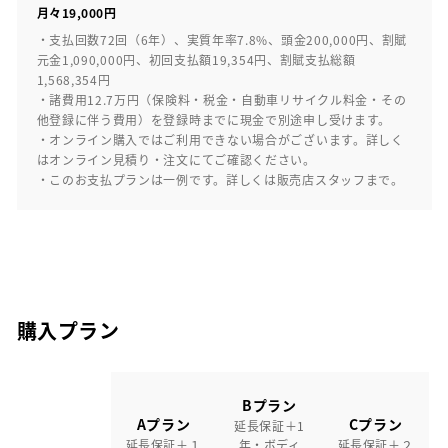
月々19,000円
・支払回数72回（6年）、実質年率7.8%、頭金200,000円、割賦
元金1,090,000円、初回支払額19,354円、割賦支払総額
1,568,354円
・諸費用12.7万円（保険料・税金・自動車リサイクル料金・その
他登録に伴う費用）を登録時までに現金で別途申し受けます。
・オンライン購入ではご利用できない場合がございます。詳しく
はオンライン見積り・注文にてご確認ください。
・このお支払プランは一例です。詳しくは販売店スタッフまで。
購入プラン
Bプラン
Aプラン
Cプラン
延長保証＋1
延長保証＋１
年・ボディ
延長保証＋２