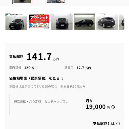
141.7
支払総額
129
12.7
車両価格
諸費用
価格相場表（最新情報）を見る
※価格は展示店にて8月登録の場合
※消費税10%込み
月々
通常割賦・月々定額 カエチャウプラン
19,000
円
支払総額とは