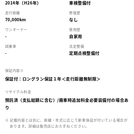
2014年（H26年）
車検整備付
走行距離
修復歴
70,000km
なし
ワンオーナー
使用歴
-
自家用
試乗車
法定整備
-
定期点検整備付
保証内容※
保証付：ロングラン保証１年＜走行距離無制限＞
リサイクル料金
預託済（支払総額に含む）/廃車時追加料金必要装備付の場合あ
り
※ 記載内容とは別に、距離・年式に応じて新車保証が付いている場合が
あります。詳細は販売店におたずねください。