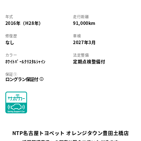
年式
走行距離
2016年（H28年）
91,000km
修復歴
車検
なし
2027年3月
カラー
法定整備
ﾎﾜｲﾄﾊﾟｰﾙｸﾘｽﾀﾙｼｬｲﾝ
定期点検整備付
保証①
ロングラン保証付
NTP名古屋トヨペット オレンジタウン豊田土橋店