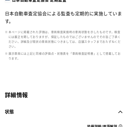
日本自動車査定協会による監査も定期的に実施していま
す。
※ 本ページに掲載された評価は、車両検査実施時の車両状態を示したものです。検査
には厳正を期しておりますが、保証したものではございませんのでその旨ご了承く
ださい。詳細及び現状の車両状態につきましては、店舗スタッフまでおたずねくだ
さい。
※ 展示車両には上記と同様の評価点・状態表を「車両検査証明書」として搭載してお
ります。
詳細情報
状態
装備説明/用語解説