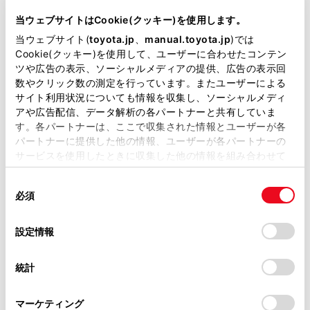
当ウェブサイトはCookie(クッキー)を使用します。
当ウェブサイト(
toyota.jp
、
manual.toyota.jp
)では
先進ライト
Cookie(クッキー)を使用して、ユーザーに合わせたコンテン
ツや広告の表示、ソーシャルメディアの提供、広告の表示回
数やクリック数の測定を行っています。またユーザーによる
ブラインドスポットモニター（後側方検知）
サイト利用状況についても情報を収集し、ソーシャルメディ
アや広告配信、データ解析の各パートナーと共有していま
す。各パートナーは、ここで収集された情報とユーザーが各
パートナーに提供した他の情報、ユーザーが各パートナーの
ドライブレコーダー
サービスを使用したときに収集した他の情報を組み合わせて
※ 記録媒体(SDカード等)は別途ご購入いただく場合がございます
使用することがあります。当ウェブサイトの使用を続行する
同
とCookie(クッキー)に同意したこととなります。
必須
意
ペダル踏み間違い急発進抑制装置
の
「すべてのCookieを許可」をクリックすることで、お客様の
選
デバイスにすべてのCookie(クッキー)が保存されることに同
設定情報
択
意したことになります。Cookie(クッキー)のオプトアウト、
設定の変更、同意を撤回したりするにあたっては、当社の
パノラミックビューモニター（全周囲カメラ）
統計
「
Cookie（クッキー）情報の取り扱いについて
」をご覧くだ
さい。
マーケティング
バックモニター