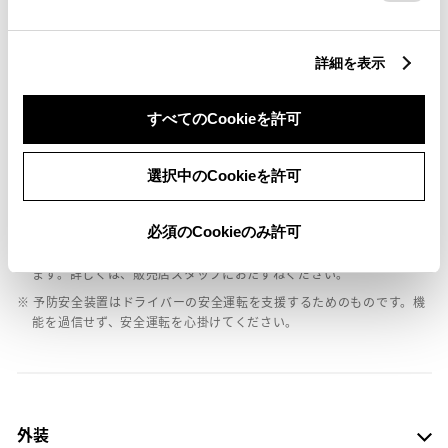
詳細を表示
エアバッグ
：ﾃﾞｭｱﾙ+ｻｲﾄﾞｴｱﾊﾞｯｸﾞ
すべてのCookieを許可
※ グレードによって予防安全装置の設定が異なる場合があります。
選択中のCookieを許可
※ グレードや予防安全装置の設定によって同じ車種でも安全運転サポー
ト車の区分が異なる場合があります。
必須のCookieのみ許可
※ 予防安全装置の各機能の作動には、速度や対象物等の条件がありま
す。また、道路状況、車両状態、天候等により作動しない場合があり
ます。詳しくは、販売店スタッフにおたずねください。
※ 予防安全装置はドライバーの安全運転を支援するためのものです。機
能を過信せず、安全運転を心掛けてください。
外装