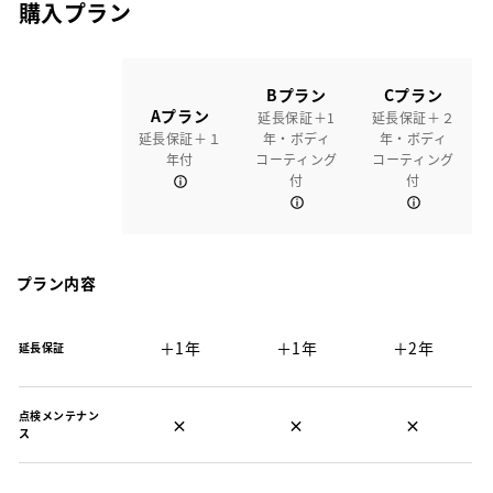
購入プラン
Bプラン
Cプラン
Aプラン
延長保証＋1
延長保証＋２
延長保証＋１
年・ボディ
年・ボディ
年付
コーティング
コーティング
付
付
プラン内容
＋1年
＋1年
＋2年
延長保証
点検メンテナン
×
×
×
ス