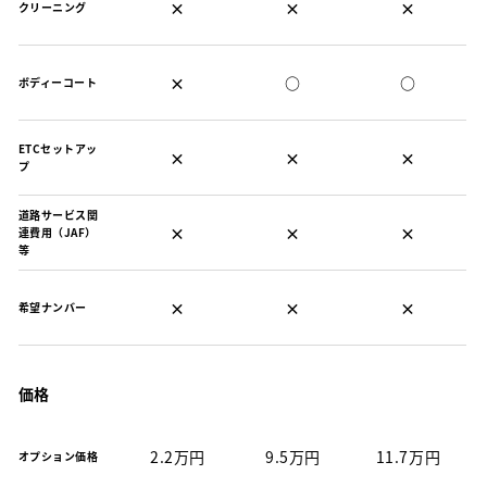
×
×
×
クリーニング
×
○
○
ボディーコート
ETCセットアッ
×
×
×
プ
道路サービス関
×
×
×
連費用（JAF）
等
×
×
×
希望ナンバー
価格
2.2万円
9.5万円
11.7万円
オプション価格