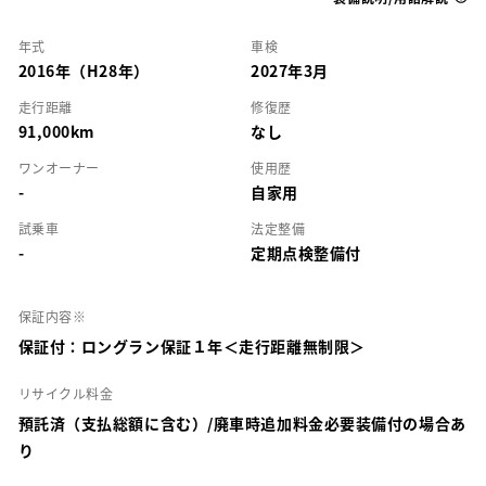
年式
車検
2016年（H28年）
2027年3月
走行距離
修復歴
91,000km
なし
ワンオーナー
使用歴
-
自家用
試乗車
法定整備
-
定期点検整備付
保証内容※
保証付：ロングラン保証１年＜走行距離無制限＞
リサイクル料金
預託済（支払総額に含む）/廃車時追加料金必要装備付の場合あ
り