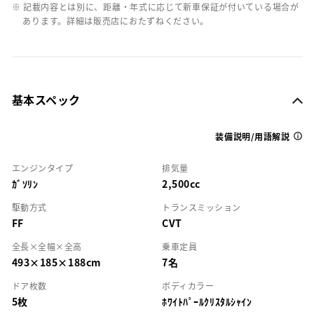
※ 記載内容とは別に、距離・年式に応じて新車保証が付いている場合が
あります。詳細は販売店におたずねください。
基本スペック
装備説明/用語解説
エンジンタイプ
排気量
ｶﾞｿﾘﾝ
2,500cc
駆動方式
トランスミッション
FF
CVT
全長×全幅×全高
乗車定員
493×185×188cm
7名
ドア枚数
ボディカラー
5枚
ﾎﾜｲﾄﾊﾟｰﾙｸﾘｽﾀﾙｼｬｲﾝ