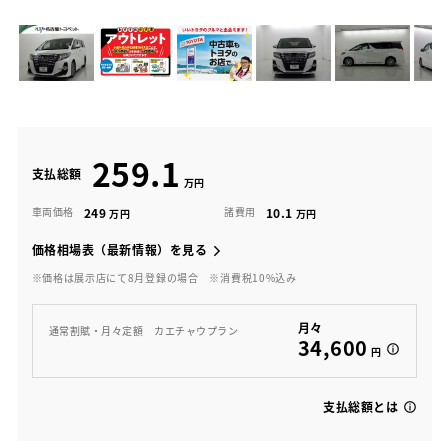
259.1
支払総額
249
10.1
車両価格
諸費用
価格相場表（最新情報）を見る
※価格は展示店にて8月登録の場合
※消費税10%込み
月々
通常割賦・月々定額 カエチャウプラン
34,600
円
支払総額とは