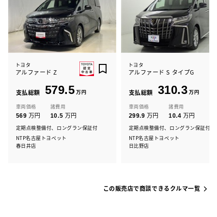
トヨタ
トヨタ
アルファード Z
アルファード S タイプG
579.5
310.3
支払総額
万円
支払総額
万円
車両価格
諸費用
車両価格
諸費用
万円
万円
万円
万円
569
10.5
299.9
10.4
定期点検整備付、ロングラン保証付
定期点検整備付、ロングラン保証付
NTP名古屋トヨペット
NTP名古屋トヨペット
春日井店
日比野店
この販売店で商談できるクルマ一覧