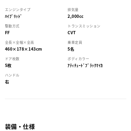
エンジンタイプ
排気量
ﾊｲﾌﾞﾘｯﾄﾞ
2,000cc
駆動方式
トランスミッション
FF
CVT
全長×全幅×全高
乗車定員
460×178×143cm
5名
ドア枚数
ボディカラー
5枚
ｱﾃｨﾁｭｰﾄﾞﾌﾞﾗｯｸﾏｲｶ
ハンドル
右
装備・仕様