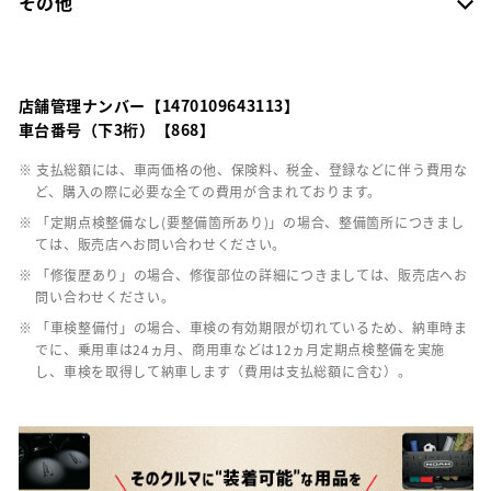
その他
店舗管理ナンバー【1470109643113】
車台番号（下3桁）【868】
※ 支払総額には、車両価格の他、保険料、税金、登録などに伴う費用な
ど、購入の際に必要な全ての費用が含まれております。
※ 「定期点検整備なし(要整備箇所あり)」の場合、整備箇所につきまし
ては、販売店へお問い合わせください。
※ 「修復歴あり」の場合、修復部位の詳細につきましては、販売店へお
問い合わせください。
※ 「車検整備付」の場合、車検の有効期限が切れているため、納車時ま
でに、乗用車は24ヵ月、商用車などは12ヵ月定期点検整備を実施
し、車検を取得して納車します（費用は支払総額に含む）。