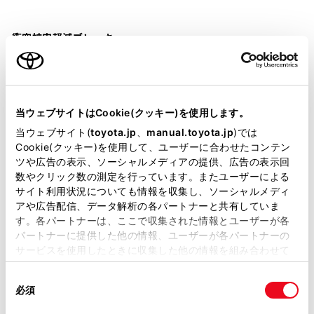
衝突被害軽減ブレーキ
Toyota Safety Sense・Lexus Safety Systemのﾌﾟﾘｸﾗｯｼｭｾｰﾌﾃｨ
（対車両・歩行者）
当ウェブサイトはCookie(クッキー)を使用します。
車線逸脱警報
当ウェブサイト(
toyota.jp
、
manual.toyota.jp
)では
Cookie(クッキー)を使用して、ユーザーに合わせたコンテン
ツや広告の表示、ソーシャルメディアの提供、広告の表示回
クルーズコントロール
数やクリック数の測定を行っています。またユーザーによる
サイト利用状況についても情報を収集し、ソーシャルメディ
アや広告配信、データ解析の各パートナーと共有していま
先進ライト
す。各パートナーは、ここで収集された情報とユーザーが各
パートナーに提供した他の情報、ユーザーが各パートナーの
サービスを使用したときに収集した他の情報を組み合わせて
使用することがあります。当ウェブサイトの使用を続行する
ブラインドスポットモニター（後側方検知）
同
とCookie(クッキー)に同意したこととなります。
必須
意
の
「すべてのCookieを許可」をクリックすることで、お客様の