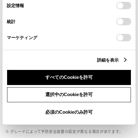
ドライブレコーダー
選
デバイスにすべてのCookie(クッキー)が保存されることに同
設定情報
※ 記録媒体(SDカード等)は別途ご購入いただく場合がございます
択
意したことになります。Cookie(クッキー)のオプトアウト、
設定の変更、同意を撤回したりするにあたっては、当社の
統計
「
Cookie（クッキー）情報の取り扱いについて
」をご覧くだ
ペダル踏み間違い急発進抑制装置
さい。
マーケティング
ｲﾝﾃﾘｼﾞｪﾝﾄｸﾘｱﾗﾝｽｿﾅｰ・ｽﾏｰﾄｱｼｽﾄ
パノラミックビューモニター（全周囲カメラ）
詳細を表示
すべてのCookieを許可
バックモニター
選択中のCookieを許可
エアバッグ
必須のCookieのみ許可
：ﾃﾞｭｱﾙ+ｻｲﾄﾞｴｱﾊﾞｯｸﾞ
※ グレードによって予防安全装置の設定が異なる場合があります。