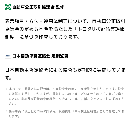
自動車公正取引協議会 監修
表示項目・方法・運用体制等について、自動車公正取引
協議会の定める基準を満たした「トヨタU-Car品質評価
制度」に基づき作成しております。
日本自動車査定協会 定期監査
日本自動車査定協会による監査も定期的に実施していま
す。
※ 本ページに掲載された評価は、車両検査実施時の車両状態を示したものです。検査
には厳正を期しておりますが、保証したものではございませんのでその旨ご了承く
ださい。詳細及び現状の車両状態につきましては、店舗スタッフまでおたずねくだ
さい。
※ 展示車両には上記と同様の評価点・状態表を「車両検査証明書」として搭載してお
ります。