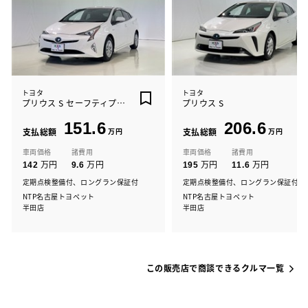
トヨタ
トヨタ
プリウス S セーフティプラス
プリウス S
151.6
206.6
支払総額
万円
支払総額
万円
車両価格
諸費用
車両価格
諸費用
万円
万円
万円
万円
142
9.6
195
11.6
定期点検整備付、ロングラン保証付
定期点検整備付、ロングラン保証付
NTP名古屋トヨペット
NTP名古屋トヨペット
半田店
半田店
この販売店で商談できるクルマ一覧