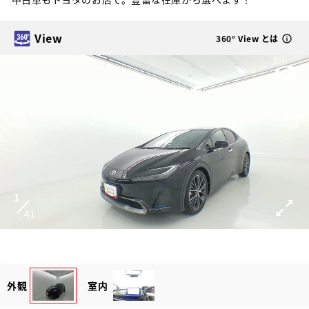
View
360° View とは
1
41
外観
室内