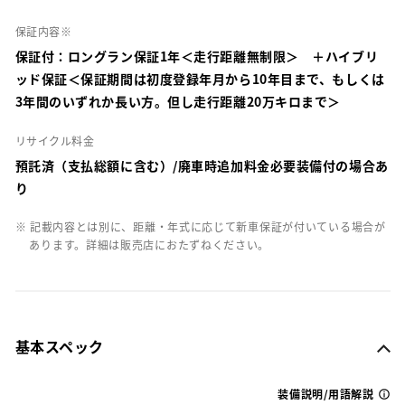
保証内容※
保証付：ロングラン保証1年＜走行距離無制限＞ ＋ハイブリ
ッド保証＜保証期間は初度登録年月から10年目まで、もしくは
3年間のいずれか長い方。但し走行距離20万キロまで＞
リサイクル料金
預託済（支払総額に含む）/廃車時追加料金必要装備付の場合あ
り
※ 記載内容とは別に、距離・年式に応じて新車保証が付いている場合が
あります。詳細は販売店におたずねください。
基本スペック
装備説明/用語解説