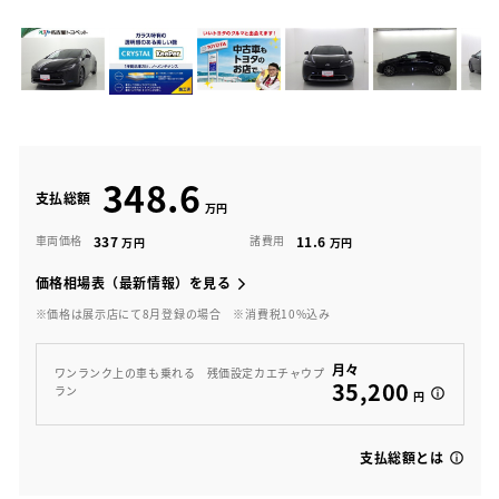
348.6
支払総額
337
11.6
車両価格
諸費用
価格相場表（最新情報）を見る
※価格は展示店にて8月登録の場合
※消費税10%込み
月々
ワンランク上の車も乗れる 残価設定カエチャウプ
35,200
ラン
円
支払総額とは