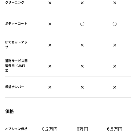
×
×
×
クリーニング
×
○
○
ボディーコート
ETCセットアッ
×
×
×
プ
道路サービス関
×
×
×
連費用（JAF）
等
×
×
×
希望ナンバー
価格
0.2万円
6万円
6.5万円
オプション価格