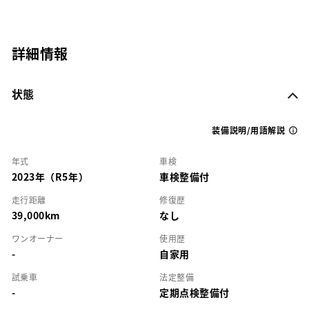
詳細情報
状態
装備説明/用語解説
年式
車検
2023年（R5年）
車検整備付
走行距離
修復歴
39,000km
なし
ワンオーナー
使用歴
-
自家用
試乗車
法定整備
-
定期点検整備付