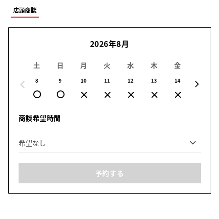
店頭商談
2026年8月
土
日
月
火
水
木
金
土
8
9
10
11
12
13
14
15
商談希望時間
予約する